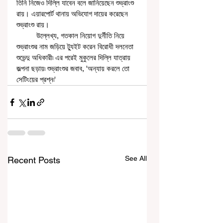
তিনি নিজেও দিল্লি যাবেন বলে জানিয়েছেন শুভ্রাংশু 
রায়। এয়ারপোর্ট থানায় অভিযোগ দায়ের করেছেন 
শুভ্রাংশু রায়। 
          উল্লেখ্য, গতকাল নিয়োগ দুর্নীতি নিয়ে 
শুভ্রাংশুর নাম জড়িয়ে ট্যুইট করেন বিরোধী দলনেতা 
শুভেন্দু অধিকারী৷ এর পরেই মুকুলের দিল্লি যাত্রায় 
জল্পনা ছড়ায়৷ শুভ্রাংশুর জবাব, 'অন্যায় করলে তো 
সেটিংয়ের প্রশ্ন৷' 
See All
Recent Posts