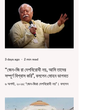
রাজ্যে রাজনৈতিক সমীকরণের কারণে এতদিন এই পদযাত্রার
রেশ সেভাবে পড়েনি। শুক্রবার কলকাতা সার্ভে বিল্ডিংয়ের
সামনে থেকে হাজরা মোড় পর্যন্ত তেরঙ্গা যাত্রায় অংশ নিয়ে
সেই কর্মসূচির আনুষ্ঠানিক সূচনা করলেন মুখ্যমন্ত্রী শুভেন্দু
অধিকারী। শুক্রবার মিছিলে মুখ্যমন্ত্রীর
3 days ago
2 min read
“জেন-জি রা দেশবিরোধী নয়, আমি তাদের
সম্পূর্ণ বিশ্বাস করি", বললেন মোহন ভাগবত
৬ অগস্ট, ২০২৬: “জেন-জিরা দেশবিরোধী নয়”। বললেন
আরএসএস প্রধান মোহন ভাগবত। সারা দেশ জুড়ে নিট
পরীক্ষার প্রশ্নপত্র ফাঁস কে কেন্দ্র করে জেন জি দেড় ছাত্র
আন্দোলন নিয়ে প্রচুর মানুষ বিভিন্ন রকম মন্তব্য করেছেন।
তার মধ্যে বেশিরভাগই ছিল বিরূপ মন্তব্য। মূলত এই