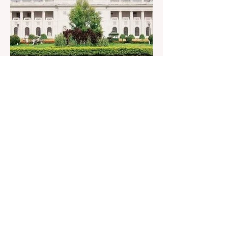
আন্দোলনকারীরা দেশ বিরোধী কার্যকলাপের সঙ্গে জড়িত এবং
টাকা নিয়ে আন্দোলনে নেমেছে, সেটাই ছিল মূল প্রতিপাদ্য
সেই সব মানুষদের। কিন্তু যেই সরকারের বিরুদ্ধে আন্দোলন,
সেই সরকার শিক্ষামন্ত্রীর পদত্যাগ করানোর পাশাপাশি
ছাত্রদের বাকি দাবিগুলিও ম
4 days ago
1 min read
বেনজির ঘটনা- দায়িত্বজ্ঞানহীন আচরণের
অভিযোগে রাজ্যের বিধানসভা মার্শাল
সাসপেন্ডেড
কলকাতা, ৫ অগস্ট, ২০২৬: রাজ্যের ইতিহাসে বেনজির
ঘটনা। ১৮তম পশ্চিমবঙ্গ বিধানসভার নবনির্বাচিত বিধায়কদের
পরিচিতি শিবিরে দায়িত্বজ্ঞানহীন আচরণের অভিযোগে মার্শাল
দেবব্রত মুখোপাধ্যায়কে সাসপেন্ড করল বিধানসভা
সচিবালয়। মঙ্গলবার বিধানসভার সচিবালয় থেকে তাঁর
পদচ্যুতির লিখিত নির্দেশনামা জারি করা হয়। বিধানসভার