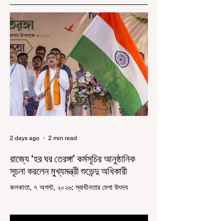
2 days ago
2 min read
রাজ্যে ‘হর ঘর তেরঙ্গা’ কর্মসূচির আনুষ্ঠানিক
সূচনা করলেন মুখ্যমন্ত্রী শুভেন্দু অধিকারী
কলকাতা, ৭ অগস্ট, ২০২৬: স্বাধীনতার মেগা উৎসব
উদযাপিত হচ্ছে এবার পশ্চিমবঙ্গে। নতুন উন্মাদনা নিয়ে পালিত
হচ্ছে ‘হর ঘর তেরঙ্গা’ কর্মসূচি। প্রধানমন্ত্রী নরেন্দ্র মোদী
কয়েক বছর আগে দেশজুড়ে এই উদ্যোগের সূচনা করলেও,