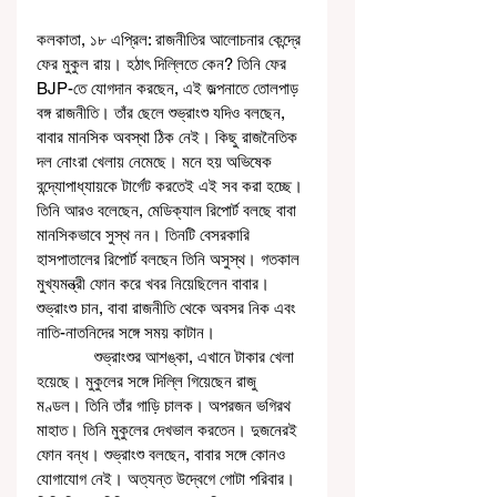
কলকাতা, ১৮ এপ্রিল: রাজনীতির আলোচনার কেন্দ্রে 
ফের মুকুল রায়। হঠাৎ দিল্লিতে কেন? তিনি ফের 
BJP-তে যোগদান করছেন, এই জল্পনাতে তোলপাড় 
বঙ্গ রাজনীতি। তাঁর ছেলে শুভ্রাংশু যদিও বলছেন, 
বাবার মানসিক অবস্থা ঠিক নেই। কিছু রাজনৈতিক 
দল নোংরা খেলায় নেমেছে। মনে হয় অভিষেক 
বন্দ্যোপাধ্যায়কে টার্গেট করতেই এই সব করা হচ্ছে। 
তিনি আরও বলেছেন, মেডিক্যাল রিপোর্ট বলছে বাবা 
মানসিকভাবে সুস্থ নন। তিনটি বেসরকারি 
হাসপাতালের রিপোর্ট বলছেন তিনি অসুস্থ। গতকাল 
মুখ্যমন্ত্রী ফোন করে খবর নিয়েছিলেন বাবার। 
শুভ্রাংশু চান, বাবা রাজনীতি থেকে অবসর নিক এবং 
নাতি-নাতনিদের সঙ্গে সময় কাটান।
             শুভ্রাংশুর আশঙ্কা, এখানে টাকার খেলা 
হয়েছে। মুকুলের সঙ্গে দিল্লি গিয়েছেন রাজু 
মণ্ডল। তিনি তাঁর গাড়ি চালক। অপরজন ভগিরথ 
মাহাত। তিনি মুকুলের দেখভাল করতেন। দুজনেরই 
ফোন বন্ধ। শুভ্রাংশু বলছেন, বাবার সঙ্গে কোনও 
যোগাযোগ নেই। অত্যন্ত উদ্বেগে গোটা পরিবার। 