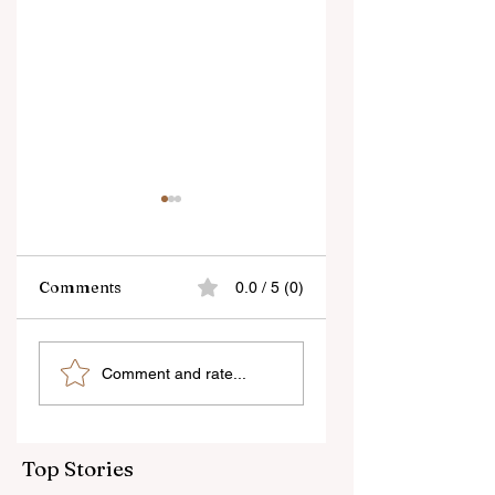
Comments
0.0 / 5 (0)
“জেন-জি রা দেশবিরোধী নয়,
বেনজির ঘটনা- দায়িত্বজ্ঞানহী
Comment and rate...
আমি তাদের সম্পূর্ণ বিশ্বাস
আচরণের অভিযোগে রাজ্যের
করি", বললেন মোহন ভাগবত
বিধানসভা মার্শাল সাসপেন্ডেড
Top Stories