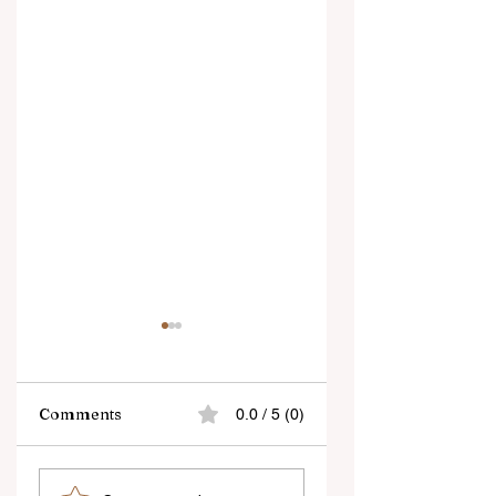
Comments
0.0 / 5 (0)
শিক্ষকদের স্কুলের পঠন-পাঠন
প্রাণের শহর কলকাতায় ফিরল