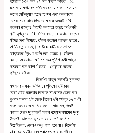
হয়েছেন ১৩২ জন৷ ১৭ জন মহিলা আহত। ৩৫ 
জনকে হাসপাতালে ভর্তি করানো হয়েছে। ১৫-২০ 
জনের মেডিক্যাল হচ্ছে হাওড়া এবং কলকাতায়। 
দিনের শেষে সাংবাদিকদের সামনে এমনই দাবি 
করলেন রাজ্যের বিরোধী দলনেতা শুভেন্দু অধিকারী৷ 
পাল্টা তৃণমূলের দাবি, যদিও নবান্ন অভিযানে রাস্তায় 
যাঁদের দেখা গিয়েছে, তাঁদের কতজন আসলে ‘ছাত্র’, 
তা নিয়ে ধন্দ আছে। কাউকে-কাউকে দেখে তো 
‘ছাত্রদের’ দ্বিগুণ বয়সি মনে হয়েছে। এদিনের 
নবান্ন অভিযানে মোট ১৫ জন পুলিশ কর্মী আহত 
হয়েছেন বলে জানা গিয়েছে। পোড়ানো হয়েছে 
পুলিশের বাইক৷
                      বিজেপির রাজ্য সভাপতি সুকান্ত 
মজুমদার নবান্ন অভিযানে পুলিশের ভূমিকার 
বিরোধিতায় মঙ্গলবার বিকেলে সাংবাদিক বৈঠক করে 
বুধবার সকাল ৬টা থেকে বিকেল ৬টা পর্যন্ত ১২ ঘণ্টা 
বাংলা বনধের ডাক দিয়েছেন।  তার কিছু পরেই 
নবান্ন থেকে মুখ্যমন্ত্রী মমতা বন্দ্যোপাধ্যায়ের মুখ্য 
উপদেষ্টা আলাপন বন্দ্যোপাধ্যায় স্পষ্ট জানিয়ে 
দিয়েছিলেন, কোনও বন্‌ধ মানা হবে না। বিজেপির 
ডাকা ১২ ঘণ্টার বনধ প্রতিহত করে জনজীবন 