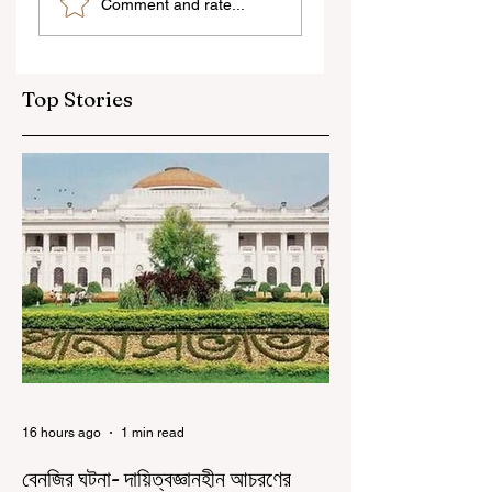
Comment and rate...
বজায় রেখেই জনগণনার কাজ
তসলিমা নাসরিন
করতে হবে
Top Stories
16 hours ago
1 min read
বেনজির ঘটনা- দায়িত্বজ্ঞানহীন আচরণের