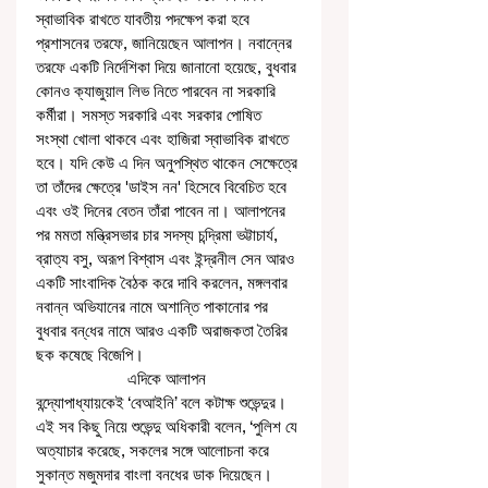
স্বাভাবিক রাখতে যাবতীয় পদক্ষেপ করা হবে 
প্রশাসনের তরফে, জানিয়েছেন আলাপন। নবান্নের 
তরফে একটি নির্দেশিকা দিয়ে জানানো হয়েছে, বুধবার 
কোনও ক্যাজুয়াল লিভ নিতে পারবেন না সরকারি 
কর্মীরা। সমস্ত সরকারি এবং সরকার পোষিত 
সংস্থা খোলা থাকবে এবং হাজিরা স্বাভাবিক রাখতে 
হবে। যদি কেউ এ দিন অনুপস্থিত থাকেন সেক্ষেত্রে 
তা তাঁদের ক্ষেত্রে 'ডাইস নন' হিসেবে বিবেচিত হবে 
এবং ওই দিনের বেতন তাঁরা পাবেন না। আলাপনের 
পর মমতা মন্ত্রিসভার চার সদস্য চন্দ্রিমা ভট্টাচার্য, 
ব্রাত্য বসু, অরূপ বিশ্বাস এবং ইন্দ্রনীল সেন আরও 
একটি সাংবাদিক বৈঠক করে দাবি করলেন, মঙ্গলবার 
নবান্ন অভিযানের নামে অশান্তি পাকানোর পর 
বুধবার বন্‌ধের নামে আরও একটি অরাজকতা তৈরির 
ছক কষেছে বিজেপি। 
                     এদিকে আলাপন 
বন্দ্যোপাধ্যায়কেই ‘বেআইনি’ বলে কটাক্ষ শুভেন্দুর। 
এই সব কিছু নিয়ে শুভেন্দু অধিকারী বলেন, ‘পুলিশ যে 
অত্যাচার করেছে, সকলের সঙ্গে আলোচনা করে 
সুকান্ত মজুমদার বাংলা বনধের ডাক দিয়েছেন। 