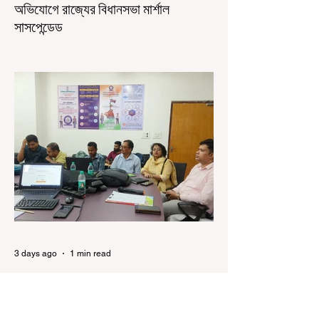
অভিযোগে রাজ্যের বিধানসভা মার্শাল
সাসপেন্ডেড
কলকাতা, ৫ অগস্ট, ২০২৬: রাজ্যের ইতিহাসে বেনজির
ঘটনা। ১৮তম পশ্চিমবঙ্গ বিধানসভার নবনির্বাচিত বিধায়কদের
পরিচিতি শিবিরে দায়িত্বজ্ঞানহীন আচরণের অভিযোগে মার্শাল
দেবব্রত মুখোপাধ্যায়কে সাসপেন্ড করল বিধানসভা
সচিবালয়। মঙ্গলবার বিধানসভার সচিবালয় থেকে তাঁর
পদচ্যুতির লিখিত নির্দেশনামা জারি করা হয়। বিধানসভার
ইতিহাসে, কোনও পদে থাকা মার্শালকে সাসপেন্ড করার ঘটনা
রাজ্যে এই প্রথম। বিধানসভার নবনির্বাচিত বিধায়কদের নিয়ে
আয়োজিত উচ্চপর্যায়ের ওরিয়েন্টেশন বা পরিচিতি শিবিরে
দায়িত্ব পালনের ক্ষেত্রে একা
3 days ago
1 min read
শিক্ষকদের স্কুলের পঠন-পাঠন বজায় রেখেই
জনগণনার কাজ করতে হবে