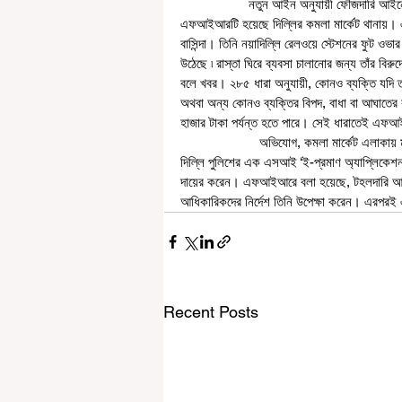
                   নতুন আইন অনুযায়ী ফৌজদারি আইনের আওতায় প্রথম এফআইআর দায়ের হল দিল্লির এক হকারের বিরুদ্ধে। প্রথম 
এফআইআরটি হয়েছে দিল্লির কমলা মার্কেট থানায়। 
বাসিন্দা। তিনি নয়াদিল্লি রেলওয়ে স্টেশনের ফুট ওভ
উঠেছে ৷ রাস্তা ঘিরে ব্যবসা চালানোর জন্য তাঁর 
বলে খবর। ২৮৫ ধারা অনুযায়ী, কোনও ব্যক্তি যদি তাঁ
অথবা অন্য কোনও ব্যক্তির বিপদ, বাধা বা আঘাতের কার
হাজার টাকা পর্যন্ত হতে পারে। সেই ধারাতেই এফআ
                      অভিযোগ, কমলা মার্কেট এলাকায় মূল রাস্তার ধারে একটি ঠেলাগাড়িতে জল ও তামাক বিক্রি করছিল অভিযুক্ত। 
দিল্লি পুলিশের এক এসআই ‘ই-প্রমাণ অ্যাপ্লিকেশ
দায়ের করেন। এফআইআরে বলা হয়েছে, টহলদারি আধি
আধিকারিকদের নির্দেশ তিনি উপেক্ষা করেন। এরপর
Recent Posts