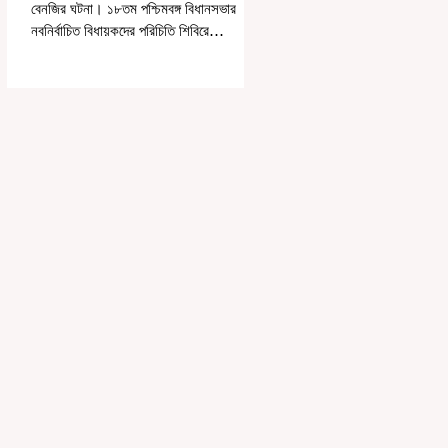
বেনজির ঘটনা। ১৮তম পশ্চিমবঙ্গ বিধানসভার
নবনির্বাচিত বিধায়কদের পরিচিতি শিবিরে
দায়িত্বজ্ঞানহীন আচরণের অভিযোগে মার্শাল
দেবব্রত মুখোপাধ্যায়কে সাসপেন্ড করল বিধানসভা
সচিবালয়। মঙ্গলবার বিধানসভার সচিবালয় থেকে
তাঁর পদচ্যুতির লিখিত নির্দেশনামা জারি করা হয়।
বিধানসভার ইতিহাসে, কোনও পদে থাকা মার্শালকে
সাসপেন্ড করার ঘটনা রাজ্যে এই প্রথম।
বিধানসভার নবনির্বাচিত বিধায়কদের নিয়ে আয়োজিত
উচ্চপর্যায়ের ওরিয়েন্টেশন বা পরিচিতি শিবিরে দায়িত্ব
পালনের ক্ষেত্রে একা