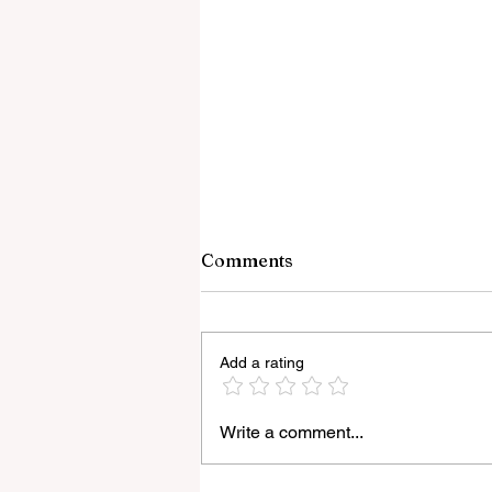
Comments
Add a rating
Write a comment...
রাজ্যে ‘হর ঘর তেরঙ্গা’ কর্মসূচির আনুষ্ঠানিক সূ
করলেন মুখ্যমন্ত্রী শুভেন্দু অধিকারী