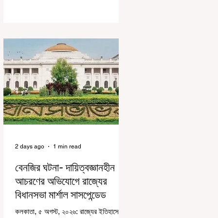
করে জেন জি দেড় ছাত্র আন্দোলন নিয়ে প্রচুর মানুষ
বিভিন্ন রকম মন্তব্য করেছেন। তার মধ্যে
বেশিরভাগই ছিল বিরূপ মন্তব্য। মূলত এই
আন্দোলনকারীরা দেশ বিরোধী কার্যকলাপের সঙ্গে
জড়িত এবং টাকা নিয়ে আন্দোলনে নেমেছে, সেটাই
ছিল মূল প্রতিপাদ্য সেই সব মানুষদের। কিন্তু
যেই সরকারের বিরুদ্ধে আন্দোলন, সেই সরকার
শিক্ষামন্ত্রীর পদত্যাগ করানোর পাশাপাশি ছাত্রদের
বাকি দাবিগুলিও ম
2 days ago
1 min read
বেনজির ঘটনা- দায়িত্বজ্ঞানহীন
আচরণের অভিযোগে রাজ্যের
বিধানসভা মার্শাল সাসপেন্ডেড
কলকাতা, ৫ অগস্ট, ২০২৬: রাজ্যের ইতিহাসে