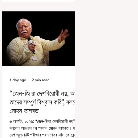
রাজ্যে রাজনৈতিক সমীকরণের কারণে এতদিন এই
পদযাত্রার রেশ সেভাবে পড়েনি। শুক্রবার কলকাতা
সার্ভে বিল্ডিংয়ের সামনে থেকে হাজরা মোড় পর্যন্ত
তেরঙ্গা যাত্রায় অংশ নিয়ে সেই কর্মসূচির আনুষ্ঠানিক
সূচনা করলেন মুখ্যমন্ত্রী শুভেন্দু অধিকারী। শুক্রবার
মিছিলে মুখ্যমন্ত্রীর
1 day ago
2 min read
“জেন-জি রা দেশবিরোধী নয়, আমি
তাদের সম্পূর্ণ বিশ্বাস করি", বললেন
মোহন ভাগবত
৬ অগস্ট, ২০২৬: “জেন-জিরা দেশবিরোধী নয়”।
বললেন আরএসএস প্রধান মোহন ভাগবত। সারা
দেশ জুড়ে নিট পরীক্ষার প্রশ্নপত্র ফাঁস কে কেন্দ্র