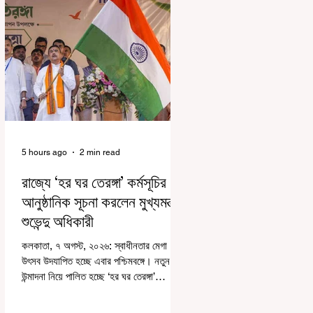
5 hours ago
2 min read
রাজ্যে ‘হর ঘর তেরঙ্গা’ কর্মসূচির
আনুষ্ঠানিক সূচনা করলেন মুখ্যমন্ত্রী
শুভেন্দু অধিকারী
কলকাতা, ৭ অগস্ট, ২০২৬: স্বাধীনতার মেগা
উৎসব উদযাপিত হচ্ছে এবার পশ্চিমবঙ্গে। নতুন
উন্মাদনা নিয়ে পালিত হচ্ছে ‘হর ঘর তেরঙ্গা’
কর্মসূচি। প্রধানমন্ত্রী নরেন্দ্র মোদী কয়েক বছর
আগে দেশজুড়ে এই উদ্যোগের সূচনা করলেও,