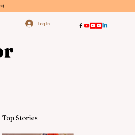
্ডা
Log In
or
Top Stories