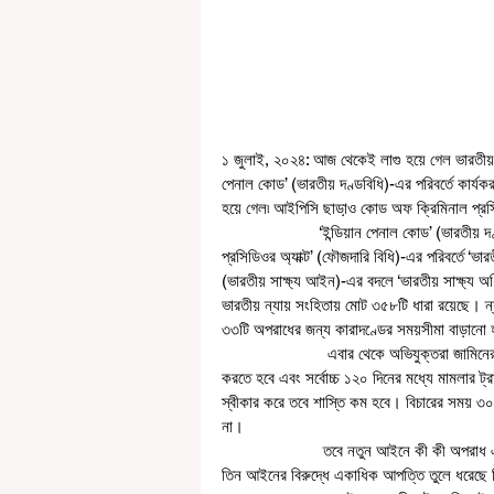
১ জুলাই, ২০২৪: আজ থেকেই লাগু হয়ে গেল ভারতীয়
পেনাল কোড’ (ভারতীয় দণ্ডবিধি)-এর পরিবর্তে কার্
হয়ে গেল৷ আইপিসি ছাডা়ও কোড অফ ক্রিমিনাল প্রসিডি
                      ‘ইন্ডিয়ান পেনাল কোড’ (ভারতীয় দণ্ডবিধি)-এর পরিবর্তে ‘ভারতীয় ন্যায় সংহিতা’, ১৮৯৮ সালের ‘ক্রিমিনাল 
প্রসিডিওর অ্যাক্ট’ (ফৌজদারি বিধি)-এর পরিবর্তে ‘ভার
(ভারতীয় সাক্ষ্য আইন)-এর বদলে ‘ভারতীয় সাক্ষ্য
ভারতীয় ন্যায় সংহিতায় মোট ৩৫৮টি ধারা রয়েছে।
৩৩টি অপরাধের জন্য কারাদণ্ডের সময়সীমা বাড়ানো 
                        এবার থেকে অভিযুক্তরা জামিনের আবেদন করার জন্য সাত দিন সময় পাবেন। বিচারককে সেই সাত দিনে শুনানি 
করতে হবে এবং সর্বোচ্চ ১২০ দিনের মধ্যে মামলার 
স্বীকার করে তবে শাস্তি কম হবে। বিচারের সময় ৩
না। 
                       তবে নতুন আইনে কী কী অপরাধ এবং তার শাস্তি হিসাবে কী বলা হয়েছে, তা নিয়ে ধন্দে আছেন অনেকেই। নতুন 
তিন আইনের বিরুদ্ধে একাধিক আপত্তি তুলে ধরেছে 