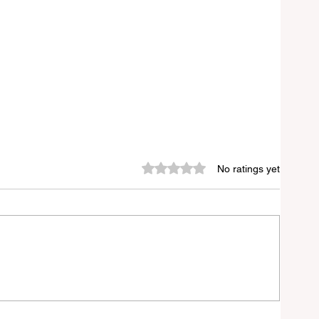
Rated 0 out of 5 stars.
No ratings yet
চনা