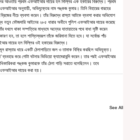
এফআইআর অনুযায়ী, অভিযুক্তের নাম পঙ্কজ কুমার। তিনি বিহারের বারহের 
ার ব্রিজের নীচে ব্যবসা করেন। তাঁর বিরুদ্ধে রাস্তা আটকে ব্যবসা করার অভিযোগ 
বিরুদ্ধে নতুন ফৌজদারি আইনের ২৮৫ ধারার অধীনে পুলিশ এফআইআর দায়ের করেছে 
র দখলে থাকা সম্পত্তির মাধ্যমে অন্যের যাতায়াতের পথে বাধা সৃষ্টি করেন 
ণ হন, তা হলে শাস্তিস্বরূপ তাঁকে জরিমানা দিতে হবে। যা সর্বোচ্চ পাঁচ 
ইআর দায়ের হল দিল্লির ওই হকারের বিরুদ্ধে। 
ন’ ব্যবহার করে গোটা ঘটনার ভিডিয়ো ক্যামেরাবন্দি করেন। তার পরই এফআইআর 
কারিকরা পঙ্কজ কুমারকে তাঁর ঠেলা গাড়ি সরাতে বলেছিলেন। তবে 
ই এফআইআর দায়ের করা হয়।
See All