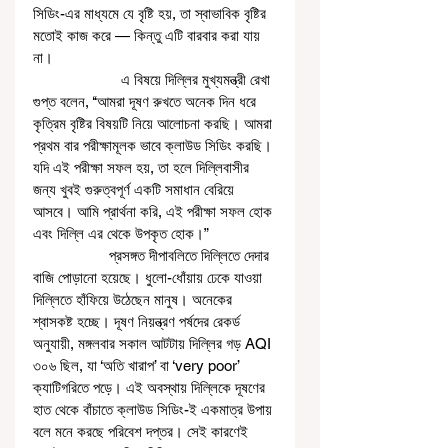
সিডিং-এর মাধ্যমে যে বৃষ্টি হয়, তা স্বাভাবিক বৃষ্টির 
মতোই কাজ করে — কিন্তু এটি বারবার করা যায় 
না।
                      এ বিষয়ে দিল্লির মুখ্যমন্ত্রী রেখা 
গুপ্ত বলেন, ‘‘আমরা দূষণ রুখতে অনেক দিন ধরে 
কৃত্রিম বৃষ্টির বিষয়টি নিয়ে আলোচনা করছি। আমরা 
প্রথম বার পরীক্ষামূলক ভাবে ক্লাউড সিডিং করছি। 
যদি এই পরীক্ষা সফল হয়, তা হলে দিল্লিবাসীর 
জন্য খুবই গুরুত্বপূর্ণ একটি সমাধান বেরিয়ে 
আসবে। আমি প্রার্থনা করি, এই পরীক্ষা সফল হোক 
এবং দিল্লি এর থেকে উপকৃত হোক।”
                   প্রসঙ্গত দীপাবলিতে দিল্লিতে দেদার 
বাজি পোড়ানো হয়েছে। ধুলো-ধোঁয়ায় ঢেকে যাওয়া 
দিল্লিতে হাঁফিয়ে উঠেছেন মানুষ। অনেকের 
শ্বাসকষ্ট হচ্ছে। দূষণ নিয়ন্ত্রণ পর্ষদের রেকর্ড 
অনুযায়ী, মঙ্গলবার সকাল আটটায় দিল্লির গড় AQI 
৩০৬ ছিল, যা ‘অতি খারাপ’ বা ‘very poor’ 
ক্যাটিগরিতে পড়ে। এই অবস্থায় দিল্লিকে দূষণের 
হাত থেকে বাঁচাতে ক্লাউড সিডিং-ই একমাত্র উপায় 
বলে মনে করছে পরিবেশ দপ্তর। সেই কারণেই 