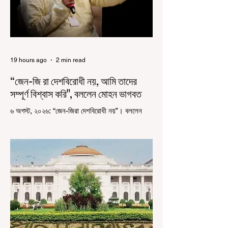
19 hours ago
2 min read
“জেন-জি রা দেশবিরোধী নয়, আমি তাদের
সম্পূর্ণ বিশ্বাস করি", বললেন মোহন ভাগবত
৬ অগস্ট, ২০২৬: “জেন-জিরা দেশবিরোধী নয়”। বললেন
আরএসএস প্রধান মোহন ভাগবত। সারা দেশ জুড়ে নিট
পরীক্ষার প্রশ্নপত্র ফাঁস কে কেন্দ্র করে জেন জি দেড় ছাত্র
আন্দোলন নিয়ে প্রচুর মানুষ বিভিন্ন রকম মন্তব্য করেছেন।
তার মধ্যে বেশিরভাগই ছিল বিরূপ মন্তব্য। মূলত এই
আন্দোলনকারীরা দেশ বিরোধী কার্যকলাপের সঙ্গে জড়িত এবং
টাকা নিয়ে আন্দোলনে নেমেছে, সেটাই ছিল মূল প্রতিপাদ্য
সেই সব মানুষদের। কিন্তু যেই সরকারের বিরুদ্ধে আন্দোলন,
সেই সরকার শিক্ষামন্ত্রীর পদত্যাগ করানোর পাশাপাশি
ছাত্রদের বাকি দাবিগুলিও ম