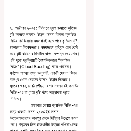
২৮ অক্টোবর ২০২৫: দিল্লিতে দূষণ কমাতে কৃত্রিম 
বৃষ্টি আনতে আকাশে উড়ল সেসনা বিমান! ক্লাউড 
সিডিং প্রক্রিয়ায় মঙ্গলবারই হতে পারে কৃত্রিম বৃষ্টি, 
জানালেন বিশেষজ্ঞরা। সময়মতো কৃত্রিম মেঘ তৈরি 
করে বৃষ্টি ঝরানোর দ্বিতীয় ধাপও সম্পন্ন হয়ে গেল। 
এই পুরো প্রক্রিয়াটি বৈজ্ঞানিকভাবে “ক্লাউড 
সিডিং” (Cloud Seeding) নামে পরিচিত। 
সর্বশেষ পাওয়া তথ্য অনুযায়ী, একটি সেসনা বিমান 
কানপুর থেকে মেরঠের উদ্দেশে উড়ান দিয়েছে। 
সূত্রের খবর, মেরঠ পৌঁছনোর পর মঙ্গলবারই ক্লাউড 
সিডিং-এর মাধ্যমে বৃষ্টি ঘটার সম্ভাবনা প্রায় 
নিশ্চিত।
                  মঙ্গলবার বেলায় ক্লাউড সিডিং-এর 
জন্য একটি সেসনা ২০৬এইচ বিমান 
উত্তরপ্রদেশের কানপুর থেকে দিল্লির উদ্দেশে রওনা 
দেয়। গন্তব্য ছিল রাজধানীর উত্তর পশ্চিমাঞ্চলের 
খেকরা, বুরারি, ময়ূরবিহার এবং করোলবাগ। সেখানে 