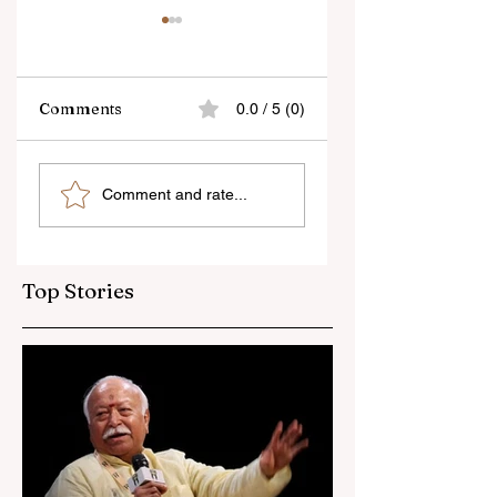
Comments
0.0 / 5 (0)
বেনজির ঘটনা- দায়িত্বজ্ঞানহীন
শিক্ষকদের স্কুলের পঠন-পাঠ
Comment and rate...
আচরণের অভিযোগে রাজ্যের
বজায় রেখেই জনগণনার কাজ
বিধানসভা মার্শাল সাসপেন্ডেড
করতে হবে
Top Stories