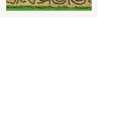
2 days ago
1 min read
বেনজির ঘটনা- দায়িত্বজ্ঞানহীন আচরণের
অভিযোগে রাজ্যের বিধানসভা মার্শাল
সাসপেন্ডেড
কলকাতা, ৫ অগস্ট, ২০২৬: রাজ্যের ইতিহাসে বেনজির
ঘটনা। ১৮তম পশ্চিমবঙ্গ বিধানসভার নবনির্বাচিত বিধায়কদের
পরিচিতি শিবিরে দায়িত্বজ্ঞানহীন আচরণের অভিযোগে মার্শাল
দেবব্রত মুখোপাধ্যায়কে সাসপেন্ড করল বিধানসভা
সচিবালয়। মঙ্গলবার বিধানসভার সচিবালয় থেকে তাঁর
পদচ্যুতির লিখিত নির্দেশনামা জারি করা হয়। বিধানসভার
ইতিহাসে, কোনও পদে থাকা মার্শালকে সাসপেন্ড করার ঘটনা
রাজ্যে এই প্রথম। বিধানসভার নবনির্বাচিত বিধায়কদের নিয়ে
আয়োজিত উচ্চপর্যায়ের ওরিয়েন্টেশন বা পরিচিতি শিবিরে
দায়িত্ব পালনের ক্ষেত্রে একা