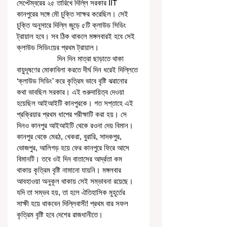
সেপ্টেম্বরের ২৫ তারিখে দিল্লি সরকার IIT 
কানপুরের সঙ্গে মৌ চুক্তি সাক্ষর করেছিল। সেই 
চুক্তি অনুসারে দিল্লি জুড়ে ৫টি ক্লাউড সিডিং 
ট্রায়াল হবে। সব ঠিক থাকলে মঙ্গলবারই হবে সেই 
ক্লাউড সিডিংয়ের প্রথম ট্রায়াল।
                    দিন দিন মাত্রা ছাড়াতে থাকা 
বায়ুদূষণের মোকাবিলা করতে দীর্ঘ দিন ধরেই দিল্লিতে 
‘ক্লাউড সিডিং’ করে কৃত্রিম ভাবে বৃষ্টি ঝরানোর 
কথা ভাবছিল সরকার। এই গুরুদায়িত্ব দেওয়া 
হয়েছিল আইআইটি কানপুরকে। গত সপ্তাহে এই 
প্রক্রিয়ার প্রথম ধাপের পরীক্ষাটি করা হয়। সে 
দিনও কানপুর আইআইটি থেকে রওনা দেয় বিমান। 
কানপুর থেকে মেরঠ, খেকরা, বুরারি, সাদকপুর, 
ভোজপুর, আলিগড় হয়ে ফের কানপুরে ফিরে আসে 
বিমানটি। তবে ওই দিন বাতাসের আর্দ্রতা কম 
থাকায় কৃত্রিম বৃষ্টি নামানো যায়নি। মঙ্গলবার 
আবহাওয়া অনুকূল থাকায় সেই সম্ভাবনা রয়েছে। 
যদি তা সম্ভব হয়, তা হলে ঐতিহাসিক মুহূর্তের 
সাক্ষী হয়ে থাকবেন দিল্লিবাসী! প্রথম বার সফল 
কৃত্রিম বৃষ্টি হবে দেশের রাজধানীতে।