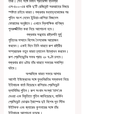
তাঁরা। সেই সঙ্গে বিমান প্রতিরক্ষা ব্যবস্থা 
এস-৪০০-এর বাকি দু’টি রেজিমেন্ট সরবরাহের বিষয়ে 
স্পষ্টতা চাইবে ভারত। শুক্রবার মধ্যাহ্নভোজের পর 
পুতিন অংশ নেবেন ইন্ডিয়া–রাশিয়া বিজনেস 
ফোরামের অনুষ্ঠানে। এখানে দ্বিপাক্ষিক বাণিজ্য 
পুনরুজ্জীবিত করা নিয়ে আলোচনা হবে। 
                  শুক্রবার সন্ধ্যায় রাষ্ট্রপতি মুর্মু 
পুতিনের সম্মানে বিশেষ নৈশভোজ আয়োজন 
করবেন। একই দিনে তিনি ভারতে রুশ রাষ্ট্রীয় 
সম্প্রচারক নতুন ভারত চ্যানেল উদ্বোধন করবেন। 
রুশ প্রেসিডেন্টের সফর প্রায় ২৮ ঘণ্টা চলবে। 
শুক্রবার রাত ৯টায় তাঁর ভারতে সফরের সমাপ্তি 
ঘটবে। 
                 অপরদিকে ভারত সফরে আসার 
আগেই ইউক্রেনের সঙ্গে যুদ্ধবিরতির সম্ভাবনা নিয়ে 
ইতিবাচক বার্তা দিয়েছেন রাশিয়ার প্রেসিডেন্ট 
ভ্লাদিমির পুতিন। রুশ সংবাদ সংস্থা ‘তাস’কে 
দেওয়া এক বিবৃতিতে পুতিন জানিয়েছেন, মার্কিন 
প্রেসিডেন্ট ডোনাল্ড ট্রাম্পের দুই বিশেষ দূত স্টিভ 
উইটকফ এবং জ্যারেড কুশনারের সঙ্গে তাঁর 
ইতিবাচক আলোচনা হয়েছে।