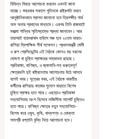
বিভিন্ন বিষয়ে আলোচনা করবেন এমনই জানা 
যাচ্ছে। শুক্রবার সকালে পুতিনকে রাষ্ট্রপতি ভবনে 
আনুষ্ঠানিকভাবে স্বাগত জানানো হবে ত্রিপক্ষীয় গার্ড 
অফ অনার প্রদানের মাধ্যমে। এরপর তিনি রাজঘাটে 
মহাত্মা গান্ধির স্মৃতিস্তম্ভে শ্রদ্ধা জানাবেন। আর 
তারপরই হায়দরাবাদ হাউসে শুরু হবে ২৩তম ভারত-
রাশিয়া দ্বিপাক্ষিক শীর্ষ সম্মেলন। প্রধানমন্ত্রী মোদী 
ও রুশ প্রেসিডেন্টের এই বৈঠকে কোনও বড় ধরনের 
ঘোষণা বা চুক্তি স্বাক্ষরের সম্ভাবনা রয়েছে। 
প্রতিরক্ষা, বাণিজ্য, ও জ্বালানি-সহ গুরুত্বপূর্ণ 
ক্ষেত্রগুলি দুই রাষ্ট্রনেতার আলোচনায় উঠে আসবে 
বলেই খবর। সূত্রের খবর, এই বৈঠকে ভারতীয় 
কর্মীদের রাশিয়ায় কাজের সুযোগ বাড়াতে বিশেষ 
চুক্তি স্বাক্ষর হতে পারে। এছাড়াও প্রতিরক্ষা 
সহযোগিতার অংশ হিসেবে লজিস্টিক সাপোর্ট চুক্তিও 
হতে পারে। বাণিজ্য ক্ষেত্রে নতুন সহযোগিতা-
বিশেষ করে ওষুধ, কৃষি, খাদ্যপণ্য ও ভোক্তা 
সামগ্রী রপ্তানি বৃদ্ধি নিয়ে আলোচনা হবে।