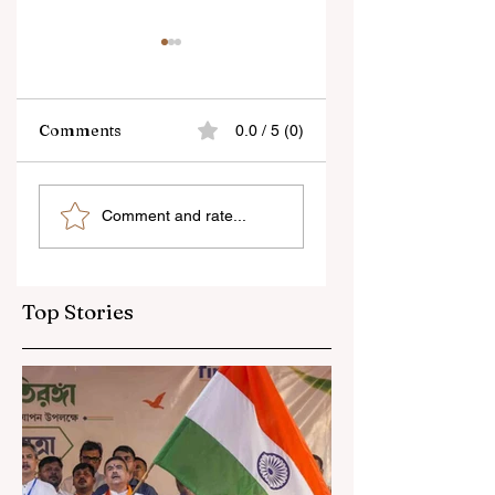
Comments
0.0 / 5 (0)
“জেন-জি রা দেশবিরোধী নয়,
বেনজির ঘটনা- দায়িত্বজ্ঞানহী
Comment and rate...
আমি তাদের সম্পূর্ণ বিশ্বাস
আচরণের অভিযোগে রাজ্যের
করি", বললেন মোহন ভাগবত
বিধানসভা মার্শাল সাসপেন্ডেড
Top Stories