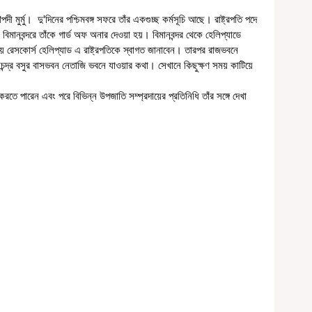
ী মুর্মু।  দু'দিনের পশ্চিমবঙ্গ সফরে তাঁর একগুচ্ছ কর্মসূচি আছে। রাষ্ট্রপতি পদে 
মানবন্দরে তাঁকে গার্ড অফ অনার দেওয়া হয়। বিমানবন্দর থেকে হেলিপ্যাডে 
ধ্যায় রেসকোর্স হেলিপ্যাড এ রাষ্ট্রপতিকে স্বাগত জানাবেন। তারপর রাজভবনে 
চন্দ্র বসুর বাসভবন নেতাজি ভবনে যাওয়ার কথা। সেখানে কিছুক্ষণ সময় কাটিয়ে 
। 