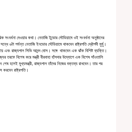
ে ৬টা পর্যন্ত নেতাজি ইনডোর স্টেডিয়ামে থাকবেন রাষ্ট্রপতি দ্রৌপদী মুর্মু। 
ধ্যায় এবং রাজ্যপাল সিভি আনন্দ বোস। সঙ্গে  থাকবেন এক ঝাঁক বিশিষ্ট ব্যক্তি। 
যের তরফে বিশেষ করে মন্ত্রী বীরবাহা হাঁসদার উদ্যোগে এক বিশেষ সাঁওতালি 
ঠান শেষ হলেই মুখ্যমন্ত্রী, রাজ্যপাল তাঁদের নিজের বক্তব্য রাখবেন। তার পর 
স করবেন রাষ্ট্রপতি।