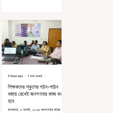
দায়িত্বজ্ঞানহীন আচরণের অভিযোগে মার্শাল
দেবব্রত মুখোপাধ্যায়কে সাসপেন্ড করল বিধানসভা
সচিবালয়। মঙ্গলবার বিধানসভার সচিবালয় থেকে
তাঁর পদচ্যুতির লিখিত নির্দেশনামা জারি করা হয়।
বিধানসভার ইতিহাসে, কোনও পদে থাকা মার্শালকে
সাসপেন্ড করার ঘটনা রাজ্যে এই প্রথম।
বিধানসভার নবনির্বাচিত বিধায়কদের নিয়ে আয়োজিত
উচ্চপর্যায়ের ওরিয়েন্টেশন বা পরিচিতি শিবিরে দায়িত্ব
পালনের ক্ষেত্রে একা
3 days ago
1 min read
শিক্ষকদের স্কুলের পঠন-পাঠন
বজায় রেখেই জনগণনার কাজ করতে
হবে
কলকাতা, ৩ অগস্ট, ২০২৬: জনগণনার কাজে