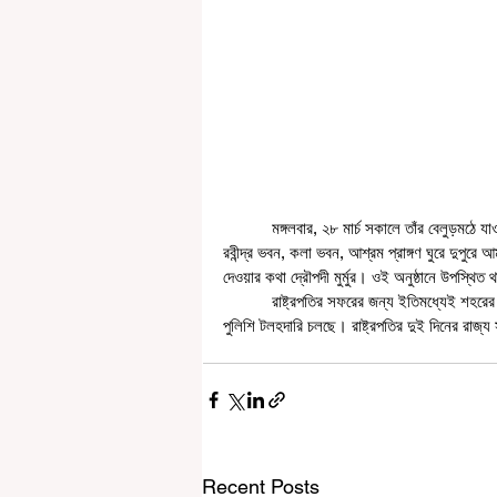
           মঙ্গলবার, ২৮ মার্চ সকালে তাঁর বেলুড়মঠে যাওয়ার কথা। সেখান থেকে রাষ্ট্রপতি যাবেন শান্তিনিকেতন। সেখানে বিশ্বভারতীর 
রবীন্দ্র ভবন, কলা ভবন, আশ্রম প্রাঙ্গণ ঘুরে দুপুরে আ
দেওয়ার কথা দ্রৌপদী মুর্মুর। ওই অনুষ্ঠানে উপস্থি
           রাষ্ট্রপতির সফরের জন্য ইতিমধ্যেই শহরের নিরাপত্তা ব্যবস্থা আরও জোরদার করা হয়েছে। বিভিন্ন জায়গায় জোরদার 
পুলিশি টলহদারি চলছে। রাষ্ট্রপতির দুই দিনের রাজ্য
Recent Posts