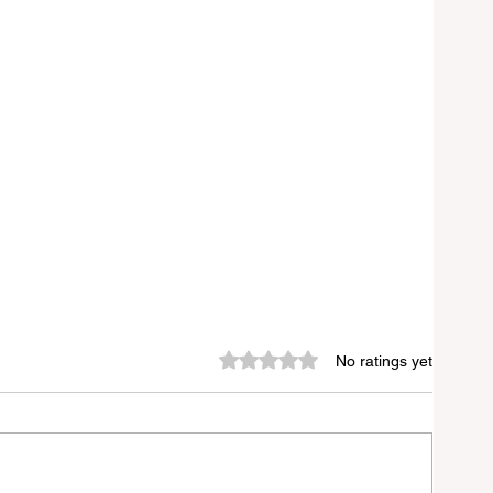
Rated 0 out of 5 stars.
No ratings yet