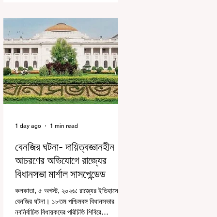
বেশিরভাগই ছিল বিরূপ মন্তব্য। মূলত এই
আন্দোলনকারীরা দেশ বিরোধী কার্যকলাপের সঙ্গে
জড়িত এবং টাকা নিয়ে আন্দোলনে নেমেছে, সেটাই
ছিল মূল প্রতিপাদ্য সেই সব মানুষদের। কিন্তু
যেই সরকারের বিরুদ্ধে আন্দোলন, সেই সরকার
শিক্ষামন্ত্রীর পদত্যাগ করানোর পাশাপাশি ছাত্রদের
বাকি দাবিগুলিও ম
1 day ago
1 min read
বেনজির ঘটনা- দায়িত্বজ্ঞানহীন
আচরণের অভিযোগে রাজ্যের
বিধানসভা মার্শাল সাসপেন্ডেড
কলকাতা, ৫ অগস্ট, ২০২৬: রাজ্যের ইতিহাসে
বেনজির ঘটনা। ১৮তম পশ্চিমবঙ্গ বিধানসভার
নবনির্বাচিত বিধায়কদের পরিচিতি শিবিরে