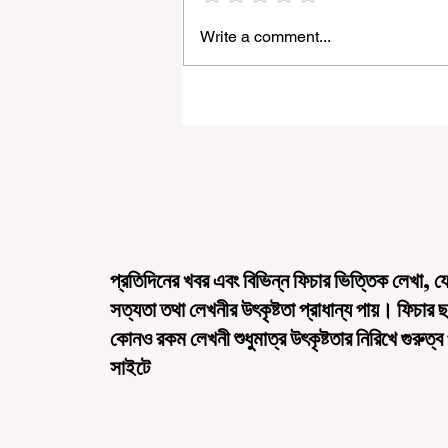
Write a comment...
“জেন-জি রা দেশবিরোধী নয়, আমি তাদের সম্পূ
বিশ্বাস করি", বললেন মোহন ভাগবত
প্রতিদিনের খবর এবং বিভিন্ন ফিচার ভিত্তিক লেখা, য
সত্যতা তথা লেখনীর উৎকৃষ্টতা প্রাধান্য পায়। ফিচার 
কোনও রকম লেখনী শুধুমাত্র উৎকৃষ্টতার নিরিখে গুরুত্ব
সাইটে