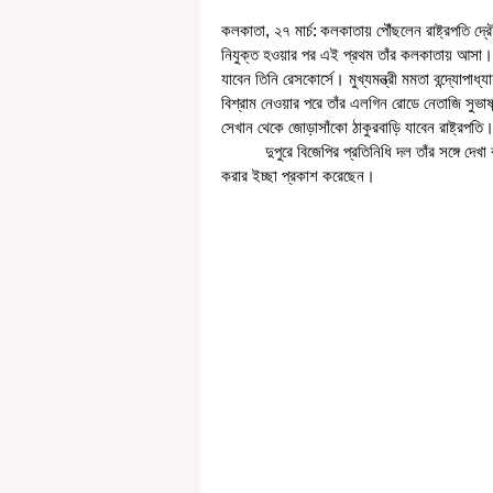
কলকাতা, ২৭ মার্চ: কলকাতায় পৌঁছলেন রাষ্ট্রপতি দ্রৌপদ
নিযুক্ত হওয়ার পর এই প্রথম তাঁর কলকাতায় আসা। বি
যাবেন তিনি রেসকোর্সে। মুখ্যমন্ত্রী মমতা বন্দ্যোপা
বিশ্রাম নেওয়ার পরে তাঁর এলগিন রোডে নেতাজি সুভাষ
সেখান থেকে জোড়াসাঁকো ঠাকুরবাড়ি যাবেন রাষ্ট্রপতি
          দুপুরে বিজেপির প্রতিনিধি দল তাঁর সঙ্গে দেখা করতে পারেন এবং পরে বিভিন্ন উপজাতি সম্প্রদায়ের প্রতিনিধি তাঁর সঙ্গে দেখা 
করার ইচ্ছা প্রকাশ করেছেন। 