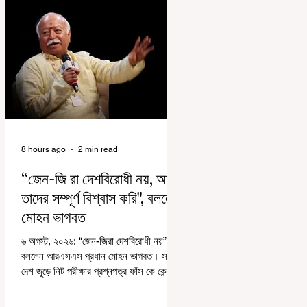
8 hours ago
2 min read
“জেন-জি রা দেশবিরোধী নয়, আমি
তাদের সম্পূর্ণ বিশ্বাস করি", বললেন
মোহন ভাগবত
৬ অগস্ট, ২০২৬: “জেন-জিরা দেশবিরোধী নয়”।
বললেন আরএসএস প্রধান মোহন ভাগবত। সারা
দেশ জুড়ে নিট পরীক্ষার প্রশ্নপত্র ফাঁস কে কেন্দ্র
করে জেন জি দেড় ছাত্র আন্দোলন নিয়ে প্রচুর মানুষ
বিভিন্ন রকম মন্তব্য করেছেন। তার মধ্যে