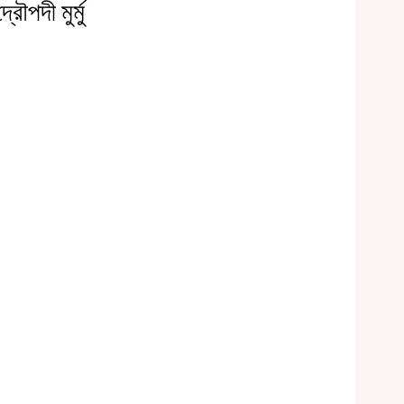
রৌপদী মুর্মু