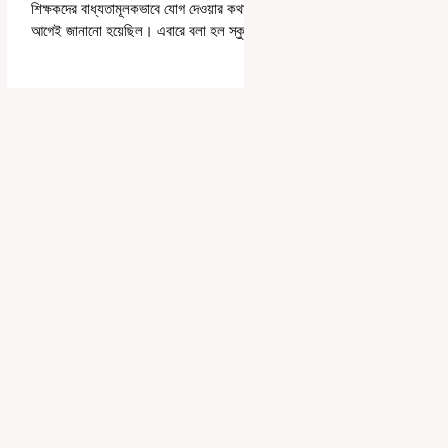
শিক্ষকদের বাধ্যতামূলকভাবে যোগ দেওয়ার কথা
আগেই জানানো হয়েছিল। এবারে বলা হল স্কুলের
পঠন-পাঠন বজায় রেখেই জনগণনার কাজ করতে
হবে। সোমবার রাজ্যের স্কুলশিক্ষা দফতরের তরফে
একটি নির্দেশিকায় জানানো হয়েছে, এমনভাবে
জনগণনার কাজ করতে হবে, যাতে স্কুলের সাধারণ
কাজকর্ম বা পঠনপাঠন ব্যাহত না হয়। স্কুল বা
ক্লাসের সময়ের পরে অথবা সপ্তাহান্তে তাঁদের
জনগণনার কাজ করতে হবে বলে রাজ্যের স্কুলশিক্ষা
দফতরের তরফে জানানো হয়েছে। অর্থাৎ অন-ডিউটি
পাচ্ছেন শিক্ষকরা।