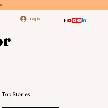
্ডা
Log In
or
Top Stories