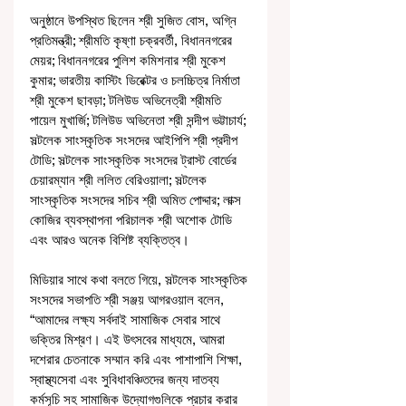
অনুষ্ঠানে উপস্থিত ছিলেন শ্রী সুজিত বোস, অগ্নি 
প্রতিমন্ত্রী; শ্রীমতি কৃষ্ণা চক্রবর্তী, বিধাননগরের 
মেয়র; বিধাননগরের পুলিশ কমিশনার শ্রী মুকেশ 
কুমার; ভারতীয় কাস্টিং ডিরেক্টর ও চলচ্চিত্র নির্মাতা 
শ্রী মুকেশ ছাবড়া; টলিউড অভিনেত্রী শ্রীমতি 
পায়েল মুখার্জি; টলিউড অভিনেতা শ্রী সন্দীপ ভট্টাচার্য; 
সল্টলেক সাংস্কৃতিক সংসদের আইপিপি শ্রী প্রদীপ 
টোডি; সল্টলেক সাংস্কৃতিক সংসদের ট্রাস্ট বোর্ডের 
চেয়ারম্যান শ্রী ললিত বেরিওয়ালা; সল্টলেক 
সাংস্কৃতিক সংসদের সচিব শ্রী অমিত পোদ্দার; লাক্স 
কোজির ব্যবস্থাপনা পরিচালক শ্রী অশোক টোডি 
এবং আরও অনেক বিশিষ্ট ব্যক্তিত্ব।
মিডিয়ার সাথে কথা বলতে গিয়ে, সল্টলেক সাংস্কৃতিক 
সংসদের সভাপতি শ্রী সঞ্জয় আগরওয়াল বলেন, 
“আমাদের লক্ষ্য সর্বদাই সামাজিক সেবার সাথে 
ভক্তির মিশ্রণ। এই উৎসবের মাধ্যমে, আমরা 
দশেরার চেতনাকে সম্মান করি এবং পাশাপাশি শিক্ষা, 
স্বাস্থ্যসেবা এবং সুবিধাবঞ্চিতদের জন্য দাতব্য 
কর্মসূচি সহ সামাজিক উদ্যোগগুলিকে প্রচার করার 