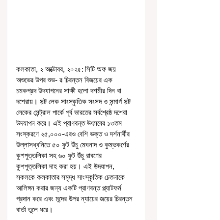
কলকাতা, ২ অক্টোবর, ২০২৫: সিটি অফ জয় 
অশুভের উপর শুভ- র চিরন্তন বিজয়ের এক 
চমকপ্রদ উদযাপনের সাক্ষী হলো দশমীর দিন বা 
দশেরায়। সল্ট লেক সাংস্কৃতিক সংসদ ও সন্মার্গ সল্ট 
লেকের সেন্ট্রাল পার্কে পূর্ব ভারতের সর্বশ্রেষ্ঠ দশেরা 
উদযাপন করে। এই প্রাণবন্ত উৎসবের ১৩তম 
সংস্করণে ২৫,০০০-এরও বেশি ভক্ত ও দর্শনার্থীর 
উল্লাসধ্বনিতে ৫০ ফুট উঁচু মেঘনাদ ও কুম্ভকর্ণের 
কুশপুত্তলিকা সহ ৬০ ফুট উঁচু রাবণের 
কুশপুত্তলিকা দাহ করা হয়। এই উদযাপন, 
সকলকে কলকাতার সমৃদ্ধ সাংস্কৃতিক চেতনাকে 
আলিঙ্গন করার জন্য একটি প্রাণবন্ত প্ল্যাটফর্ম 
প্রদান করে এবং মন্দের উপর ন্যায়ের জয়ের চিরন্তন 
বার্তা তুলে ধরে।