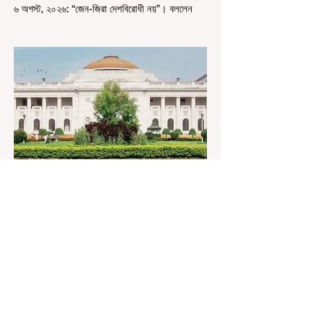
৬ অগস্ট, ২০২৬: “জেন-জিরা দেশবিরোধী নয়”। বললেন
আরএসএস প্রধান মোহন ভাগবত। সারা দেশ জুড়ে নিট
পরীক্ষার প্রশ্নপত্র ফাঁস কে কেন্দ্র করে জেন জি দেড় ছাত্র
আন্দোলন নিয়ে প্রচুর মানুষ বিভিন্ন রকম মন্তব্য করেছেন।
তার মধ্যে বেশিরভাগই ছিল বিরূপ মন্তব্য। মূলত এই
আন্দোলনকারীরা দেশ বিরোধী কার্যকলাপের সঙ্গে জড়িত এবং
টাকা নিয়ে আন্দোলনে নেমেছে, সেটাই ছিল মূল প্রতিপাদ্য
সেই সব মানুষদের। কিন্তু যেই সরকারের বিরুদ্ধে আন্দোলন,
সেই সরকার শিক্ষামন্ত্রীর পদত্যাগ করানোর পাশাপাশি
ছাত্রদের বাকি দাবিগুলিও ম
1 day ago
1 min read
বেনজির ঘটনা- দায়িত্বজ্ঞানহীন আচরণের
অভিযোগে রাজ্যের বিধানসভা মার্শাল
সাসপেন্ডেড
কলকাতা, ৫ অগস্ট, ২০২৬: রাজ্যের ইতিহাসে বেনজির