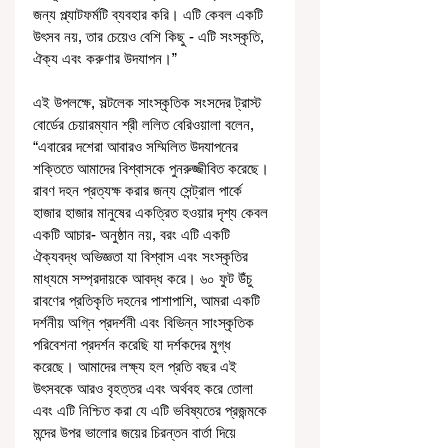
জন্য প্ল্যাটফর্মটি ব্যবহার করি। এটি কেবল একটি 
উৎসব নয়, তার চেয়েও বেশি কিছু - এটি সংস্কৃতি, 
ঐক্য এবং করুণার উদযাপন।”
এই উপলক্ষে, সল্টলেক সাংস্কৃতিক সংসদের ট্রাস্ট 
বোর্ডের চেয়ারম্যান শ্রী ললিত বেরিওয়ালা বলেন, 
“এবারের দশেরা আবারও সম্মিলিত উদযাপনের 
শক্তিতে আমাদের বিশ্বাসকে পুনরুজ্জীবিত করেছে। 
রাবণ দহন প্রত্যক্ষ করার জন্য সেন্ট্রাল পার্কে 
হাজার হাজার মানুষের একত্রিত হওয়ার দৃশ্য কেবল 
একটি আচার- অনুষ্ঠান নয়, বরং এটি একটি 
ঐক্যবদ্ধ অভিজ্ঞতা যা বিশ্বাস এবং সংস্কৃতির 
মাধ্যমে সম্প্রদায়কে আবদ্ধ করে। ৬০ ফুট উঁচু 
রাবণের প্রতিকৃতি দহনের পাশাপাশি, আমরা একটি 
দর্শনীয় অগ্নি প্রদর্শনী এবং বিভিন্ন সাংস্কৃতিক 
পরিবেশনা প্রদর্শন করেছি যা দর্শকদের মুগ্ধ 
করেছে। আমাদের লক্ষ্য হল প্রতি বছর এই 
উৎসবকে আরও বৃহত্তর এবং অর্থবহ করে তোলা 
এবং এটি নিশ্চিত করা যে এটি ভবিষ্যতের প্রজন্মকে 
মন্দের উপর ভালোর জয়ের চিরন্তন বার্তা দিয়ে 