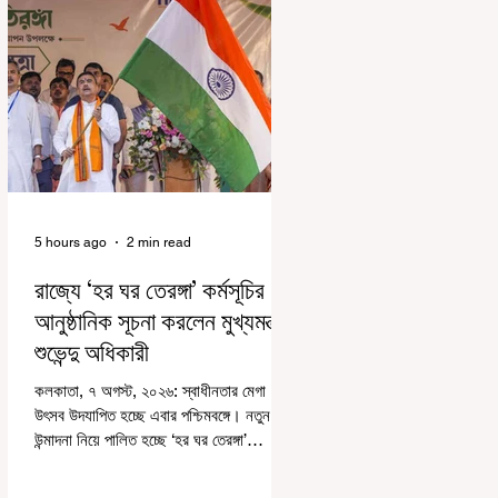
5 hours ago
2 min read
রাজ্যে ‘হর ঘর তেরঙ্গা’ কর্মসূচির
আনুষ্ঠানিক সূচনা করলেন মুখ্যমন্ত্রী
শুভেন্দু অধিকারী
কলকাতা, ৭ অগস্ট, ২০২৬: স্বাধীনতার মেগা
উৎসব উদযাপিত হচ্ছে এবার পশ্চিমবঙ্গে। নতুন
উন্মাদনা নিয়ে পালিত হচ্ছে ‘হর ঘর তেরঙ্গা’
কর্মসূচি। প্রধানমন্ত্রী নরেন্দ্র মোদী কয়েক বছর
আগে দেশজুড়ে এই উদ্যোগের সূচনা করলেও,