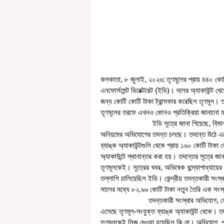
কলকাতা, ৮ জুলাই, ২০২৬: তৃণমূলের প্রায় ৪৪০ কোটি
এনফোর্সমেন্ট ডিরেক্টরেট (ইডি)। দলের অ্যাকাউন্ট থে
জন্য কোটি কোটি টাকা ট্রান্সফার করেছিল তৃণমূল। ত
তৃণমূলের তরফে এখনও কোনও প্রতিক্রিয়া জানানো 
                          ইডি সূত্রে জানা গিয়েছে, বিমান পরিবহণ সংক্রান্ত সংস্থা কেয়ারওয়েল গ্রুপ অব কোম্পানিজ-কে ঘিরে আর্থিক 
অনিয়মের অভিযোগের তদন্ত চলছে। তদন্তে উঠে এসে
ব্যাঙ্ক অ্যাকাউন্টগুলি থেকে প্রায় ১৬০ কোটি টাকা
অ্যাকাউন্টে স্থানান্তর করা হয়। তদন্তের সূত্রে জা
তৃণমূলকেই। সূত্রের খবর, অভিষেক বন্দ্যোপাধ্যায়ে
তল্লাশি চালিয়েছিল ইডি। কেন্দ্রীয় তদন্তকারী সংস্
সালের মধ্যে ৮২.৯৬ কোটি টাকা নতুন তৈরি এক সংস্থ
                        তদন্তকারী সংস্থার অভিযোগ, হেলিকপ্টার কেনার অর্থের একটি অংশ বিদেশি উৎস থেকে এলেও অধিকাংশ অর্থই 
এসেছে তৃণমূল-সংযুক্ত ব্যাঙ্ক অ্যাকাউন্ট থেকে। ত
তৃণমূলকেই লিজ দেওয়া হয়েছিল কি না। অভিযোগ, পর