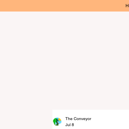
H
The Conveyor
Jul 8