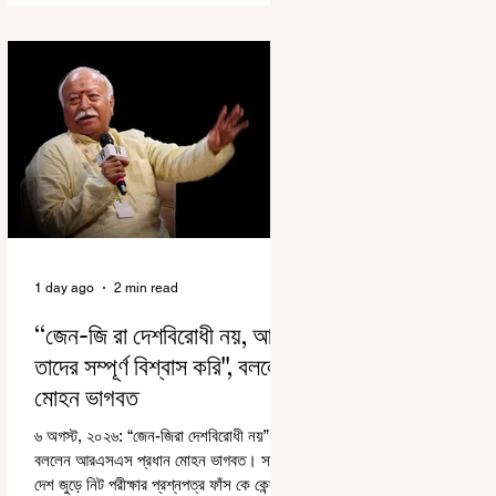
রাজ্যে রাজনৈতিক সমীকরণের কারণে এতদিন এই
পদযাত্রার রেশ সেভাবে পড়েনি। শুক্রবার কলকাতা
সার্ভে বিল্ডিংয়ের সামনে থেকে হাজরা মোড় পর্যন্ত
তেরঙ্গা যাত্রায় অংশ নিয়ে সেই কর্মসূচির আনুষ্ঠানিক
সূচনা করলেন মুখ্যমন্ত্রী শুভেন্দু অধিকারী। শুক্রবার
মিছিলে মুখ্যমন্ত্রীর
1 day ago
2 min read
“জেন-জি রা দেশবিরোধী নয়, আমি
তাদের সম্পূর্ণ বিশ্বাস করি", বললেন
মোহন ভাগবত
৬ অগস্ট, ২০২৬: “জেন-জিরা দেশবিরোধী নয়”।
বললেন আরএসএস প্রধান মোহন ভাগবত। সারা
দেশ জুড়ে নিট পরীক্ষার প্রশ্নপত্র ফাঁস কে কেন্দ্র