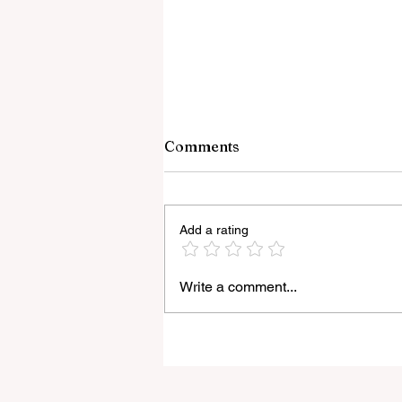
Comments
Add a rating
Write a comment...
রাজ্যে ‘হর ঘর তেরঙ্গা’ কর্মসূচির আনুষ্ঠানিক সূ
করলেন মুখ্যমন্ত্রী শুভেন্দু অধিকারী