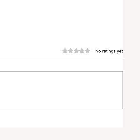
Rated 0 out of 5 stars.
No ratings yet
চনা