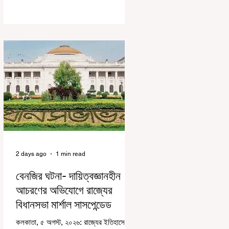
করে জেন জি দেড় ছাত্র আন্দোলন নিয়ে প্রচুর মানুষ
বিভিন্ন রকম মন্তব্য করেছেন। তার মধ্যে
বেশিরভাগই ছিল বিরূপ মন্তব্য। মূলত এই
আন্দোলনকারীরা দেশ বিরোধী কার্যকলাপের সঙ্গে
জড়িত এবং টাকা নিয়ে আন্দোলনে নেমেছে, সেটাই
ছিল মূল প্রতিপাদ্য সেই সব মানুষদের। কিন্তু
যেই সরকারের বিরুদ্ধে আন্দোলন, সেই সরকার
শিক্ষামন্ত্রীর পদত্যাগ করানোর পাশাপাশি ছাত্রদের
বাকি দাবিগুলিও ম
2 days ago
1 min read
বেনজির ঘটনা- দায়িত্বজ্ঞানহীন
আচরণের অভিযোগে রাজ্যের
বিধানসভা মার্শাল সাসপেন্ডেড
কলকাতা, ৫ অগস্ট, ২০২৬: রাজ্যের ইতিহাসে