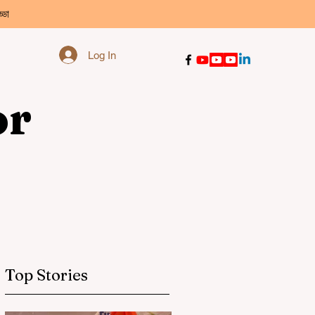
্ডা
Log In
or
Top Stories