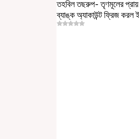
তহবিল তছরুপ- তৃণমূলের প্রায
ব্যাঙ্ক অ্যাকাউন্ট ফ্রিজ করল 
Rated NaN out of 5 stars.