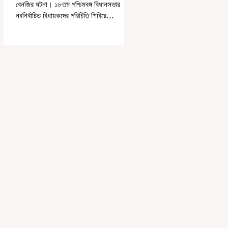
বেনজির ঘটনা। ১৮তম পশ্চিমবঙ্গ বিধানসভার
নবনির্বাচিত বিধায়কদের পরিচিতি শিবিরে
দায়িত্বজ্ঞানহীন আচরণের অভিযোগে মার্শাল
দেবব্রত মুখোপাধ্যায়কে সাসপেন্ড করল বিধানসভা
সচিবালয়। মঙ্গলবার বিধানসভার সচিবালয় থেকে
তাঁর পদচ্যুতির লিখিত নির্দেশনামা জারি করা হয়।
বিধানসভার ইতিহাসে, কোনও পদে থাকা মার্শালকে
সাসপেন্ড করার ঘটনা রাজ্যে এই প্রথম।
বিধানসভার নবনির্বাচিত বিধায়কদের নিয়ে আয়োজিত
উচ্চপর্যায়ের ওরিয়েন্টেশন বা পরিচিতি শিবিরে দায়িত্ব
পালনের ক্ষেত্রে একা