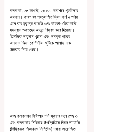
কলকাতা, ২৫ আগস্ট, ২০২৩:  অবশেষে প্রতীক্ষার 
অবসান। কারণ বহু প্রত্যাশিত ড্রিম গার্ল ২ পর্দায় 
এসে তার চূড়ান্ত কমেডি এবং তারকা-খচিত কাস্ট 
সমন্বয়ে ভক্তদের আনন্দে বিহ্বল করে দিয়েছে। 
ফিল্মটিতে আয়ুষ্মান খুরানা এবং অনন্যা পান্ডের 
অনবদ্য স্ক্রিন কেমিস্ট্রি, জুটিকে আলাদা এক 
উচ্চতায় নিয়ে গেছে। 
আজ কলকাতার পিভিআর মনি স্কয়ার মলে পেজ ৩ 
এবং কলকাতার মিডিয়ার উপস্থিতিতে বিমল লাহোতি 
(থিঙ্কিঙ্ক পিকচারজ লিমিটেড) দ্বারা আয়োজিত 