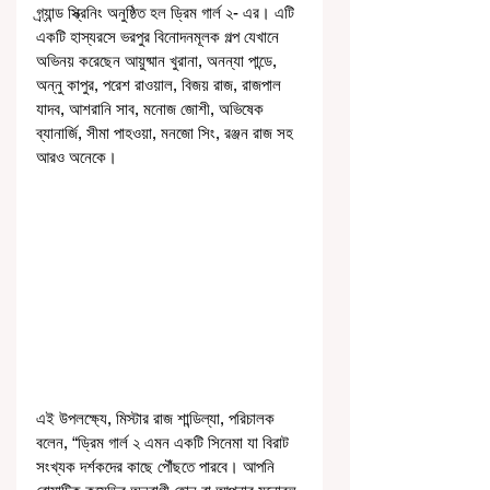
গ্র্যান্ড স্ক্রিনিং অনুষ্ঠিত হল ড্রিম গার্ল ২- এর। এটি 
একটি হাস্যরসে ভরপুর বিনোদনমূলক গল্প যেখানে 
অভিনয় করেছেন আয়ুষ্মান খুরানা, অনন্যা পান্ডে, 
অন্নু কাপুর, পরেশ রাওয়াল, বিজয় রাজ, রাজপাল 
যাদব, আশরানি সাব, মনোজ জোশী, অভিষেক 
ব্যানার্জি, সীমা পাহওয়া, মনজো সিং, রঞ্জন রাজ সহ 
আরও অনেকে। 
এই উপলক্ষ্যে, মিস্টার রাজ শান্ডিল্যা, পরিচালক 
বলেন, “ড্রিম গার্ল ২ এমন একটি সিনেমা যা বিরাট 
সংখ্যক দর্শকদের কাছে পৌঁছতে পারবে। আপনি 