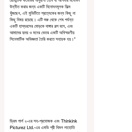
রোমান্টিক কমেডির অনুরাগী হোন বা আপনার মনোবল 
উন্নীত করার জন্য একটি বিনোদনমূলক ফিল্ম 
খুঁজছেন, এই মুভিটিতে প্রত্যেকের জন্য কিছু না 
কিছু বিষয় রয়েছে। এটি শুরু থেকে শেষ পর্যন্ত 
একটি হাস্যরসের মোড়কে দাঙ্গার গল্প বলে, এবং 
আমাদের হৃদয় ও মনের ভেতর একটি অবিস্মরণীয় 
সিনেমাটিক অভিজ্ঞতা তৈরি করতে সহায়ক হয়।" 
ড্রিম গার্ল ২-এর সহ-প্রযোজক এবং Thinkink 
Picturez Ltd.-এর এমডি শ্রী বিমল লাহোতি 