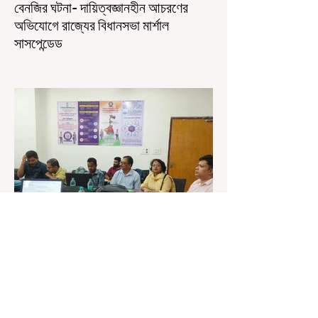
বেনজির ঘটনা- দায়িত্বজ্ঞানহীন আচরণের
অভিযোগে রাজ্যের বিধানসভা মার্শাল
সাসপেন্ডেড
কলকাতা, ৫ অগস্ট, ২০২৬: রাজ্যের ইতিহাসে বেনজির
ঘটনা। ১৮তম পশ্চিমবঙ্গ বিধানসভার নবনির্বাচিত বিধায়কদের
পরিচিতি শিবিরে দায়িত্বজ্ঞানহীন আচরণের অভিযোগে মার্শাল
দেবব্রত মুখোপাধ্যায়কে সাসপেন্ড করল বিধানসভা
সচিবালয়। মঙ্গলবার বিধানসভার সচিবালয় থেকে তাঁর
পদচ্যুতির লিখিত নির্দেশনামা জারি করা হয়। বিধানসভার
ইতিহাসে, কোনও পদে থাকা মার্শালকে সাসপেন্ড করার ঘটনা
রাজ্যে এই প্রথম। বিধানসভার নবনির্বাচিত বিধায়কদের নিয়ে
আয়োজিত উচ্চপর্যায়ের ওরিয়েন্টেশন বা পরিচিতি শিবিরে
দায়িত্ব পালনের ক্ষেত্রে একা
3 days ago
1 min read
শিক্ষকদের স্কুলের পঠন-পাঠন বজায় রেখেই
জনগণনার কাজ করতে হবে