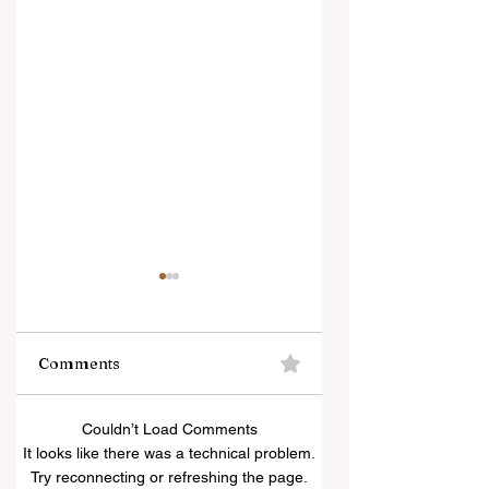
Comments
শিক্ষকদের স্কুলের পঠন-পাঠন
প্রাণের শহর কলকাতায় ফিরল
Couldn’t Load Comments
বজায় রেখেই জনগণনার কাজ
তসলিমা নাসরিন
It looks like there was a technical problem.
করতে হবে
Try reconnecting or refreshing the page.