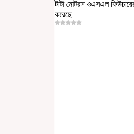
টাটা মোটরস ওএসএল ফিউচারের 
করেছে
Rated NaN out of 5 stars.