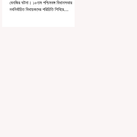
বেনজির ঘটনা। ১৮তম পশ্চিমবঙ্গ বিধানসভার
নবনির্বাচিত বিধায়কদের পরিচিতি শিবিরে
দায়িত্বজ্ঞানহীন আচরণের অভিযোগে মার্শাল
দেবব্রত মুখোপাধ্যায়কে সাসপেন্ড করল বিধানসভা
সচিবালয়। মঙ্গলবার বিধানসভার সচিবালয় থেকে
তাঁর পদচ্যুতির লিখিত নির্দেশনামা জারি করা হয়।
বিধানসভার ইতিহাসে, কোনও পদে থাকা মার্শালকে
সাসপেন্ড করার ঘটনা রাজ্যে এই প্রথম।
বিধানসভার নবনির্বাচিত বিধায়কদের নিয়ে আয়োজিত
উচ্চপর্যায়ের ওরিয়েন্টেশন বা পরিচিতি শিবিরে দায়িত্ব
পালনের ক্ষেত্রে একা