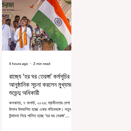
4 hours ago
2 min read
রাজ্যে ‘হর ঘর তেরঙ্গা’ কর্মসূচির
আনুষ্ঠানিক সূচনা করলেন মুখ্যমন্ত্রী
শুভেন্দু অধিকারী
কলকাতা, ৭ অগস্ট, ২০২৬: স্বাধীনতার মেগা
উৎসব উদযাপিত হচ্ছে এবার পশ্চিমবঙ্গে। নতুন
উন্মাদনা নিয়ে পালিত হচ্ছে ‘হর ঘর তেরঙ্গা’
কর্মসূচি। প্রধানমন্ত্রী নরেন্দ্র মোদী কয়েক বছর
আগে দেশজুড়ে এই উদ্যোগের সূচনা করলেও,