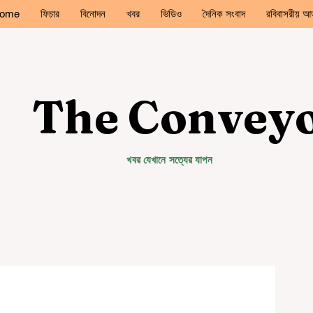
ome
ফিচার
বিনোদন
খবর
ভিডিও
দৈনিক সংবাদ
রবিবাসরীয় আড
The Convey
খবর যেখানে সত্যের যাপন