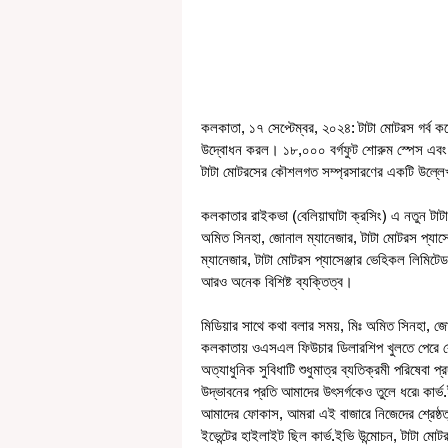
কলকাতা, ১৭ সেপ্টেম্বর, ২০২৪: টাটা মোটরস গর্ব 
উদ্বোধন করল। ১৮,০০০ বর্গফুট শোরুম স্পেস এবং ৫৪,
টাটা মোটরসের কৌশলগত সম্প্রসারণের একটি উল্লেখয
কলকাতার রাইকভা (বেলিয়াঘাটা ক্রসিং) এ নতুন টাটা 
অমিত সিনহা, জোনাল ম্যানেজার, টাটা মোটরস প্যাসেঞ
ম্যানেজার, টাটা মোটরস প্যাসেঞ্জার ভেহিকল লিমিটেড
আরও অনেক বিশিষ্ট ব্যক্তিত্ব।
মিডিয়ার সাথে কথা বলার সময়, মিঃ অমিত সিনহা, জ
কলকাতায় ওএসএল ফিউচার ডিলারশিপ খুলতে পেরে র
অত্যাধুনিক সুবিধাটি শুধুমাত্র ব্যতিক্রমী পরিষেবা প্
উদ্ভাবনের প্রতি আমাদের উৎসর্গকেও তুলে ধরে৷ কার্ভ
আমাদের ফোকাস, আমরা এই বাজারে নিজেদের শ্রেষ্ঠত্ব
ইভেন্টের হাইলাইট ছিল কার্ভ.ইভি উন্মোচন, টাটা মোট