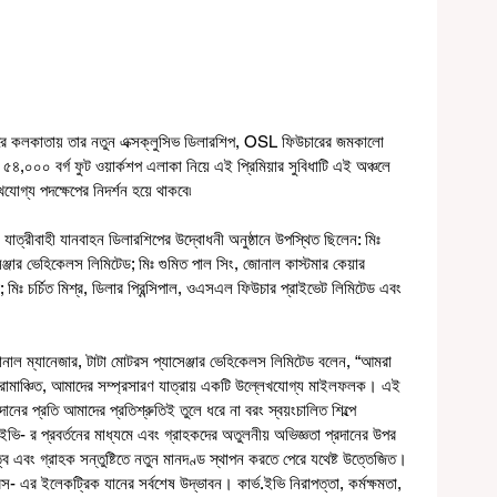
করে কলকাতায় তার নতুন এক্সক্লুসিভ ডিলারশিপ, OSL ফিউচারের জমকালো 
০০০ বর্গ ফুট ওয়ার্কশপ এলাকা নিয়ে এই প্রিমিয়ার সুবিধাটি এই অঞ্চলে 
োগ্য পদক্ষেপের নিদর্শন হয়ে থাকবে৷
যাত্রীবাহী যানবাহন ডিলারশিপের উদ্বোধনী অনুষ্ঠানে উপস্থিত ছিলেন: মিঃ 
্জার ভেহিকেলস লিমিটেড; মিঃ গুমিত পাল সিং, জোনাল কাস্টমার কেয়ার 
; মিঃ চর্চিত মিশ্র, ডিলার প্রিন্সিপাল, ওএসএল ফিউচার প্রাইভেট লিমিটেড এবং 
োনাল ম্যানেজার, টাটা মোটরস প্যাসেঞ্জার ভেহিকেলস লিমিটেড বলেন, “আমরা 
োমাঞ্চিত, আমাদের সম্প্রসারণ যাত্রায় একটি উল্লেখযোগ্য মাইলফলক। এই 
রদানের প্রতি আমাদের প্রতিশ্রুতিই তুলে ধরে না বরং স্বয়ংচালিত শিল্পে 
.ইভি- র প্রবর্তনের মাধ্যমে এবং গ্রাহকদের অতুলনীয় অভিজ্ঞতা প্রদানের উপর 
 এবং গ্রাহক সন্তুষ্টিতে নতুন মানদণ্ড স্থাপন করতে পেরে যথেষ্ট উত্তেজিত।
রস- এর ইলেকট্রিক যানের সর্বশেষ উদ্ভাবন। কার্ভ.ইভি নিরাপত্তা, কর্মক্ষমতা, 