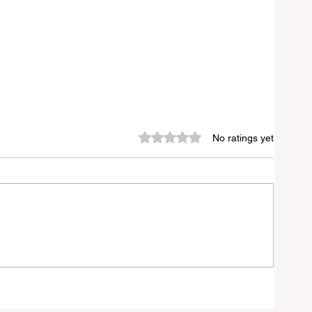
Rated 0 out of 5 stars.
No ratings yet
চনা