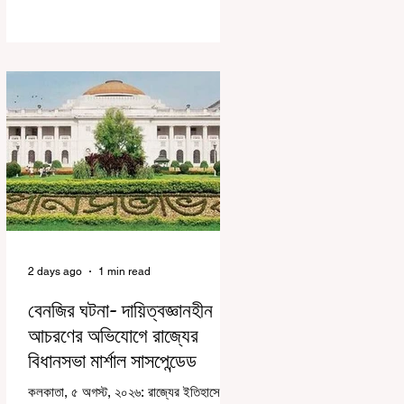
করে জেন জি দেড় ছাত্র আন্দোলন নিয়ে প্রচুর মানুষ
বিভিন্ন রকম মন্তব্য করেছেন। তার মধ্যে
বেশিরভাগই ছিল বিরূপ মন্তব্য। মূলত এই
আন্দোলনকারীরা দেশ বিরোধী কার্যকলাপের সঙ্গে
জড়িত এবং টাকা নিয়ে আন্দোলনে নেমেছে, সেটাই
ছিল মূল প্রতিপাদ্য সেই সব মানুষদের। কিন্তু
যেই সরকারের বিরুদ্ধে আন্দোলন, সেই সরকার
শিক্ষামন্ত্রীর পদত্যাগ করানোর পাশাপাশি ছাত্রদের
বাকি দাবিগুলিও ম
2 days ago
1 min read
বেনজির ঘটনা- দায়িত্বজ্ঞানহীন
আচরণের অভিযোগে রাজ্যের
বিধানসভা মার্শাল সাসপেন্ডেড
কলকাতা, ৫ অগস্ট, ২০২৬: রাজ্যের ইতিহাসে