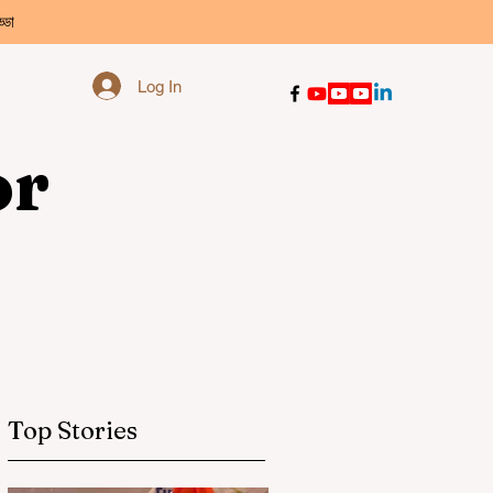
্ডা
Log In
or
Top Stories