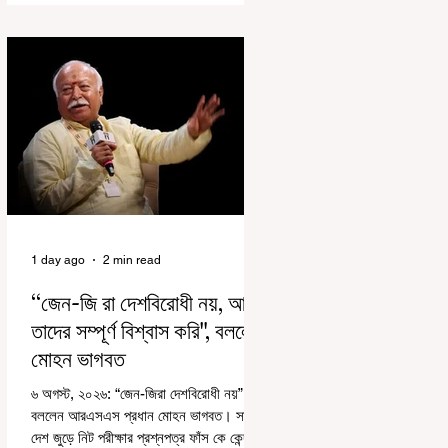
রাজ্যে রাজনৈতিক সমীকরণের কারণে এতদিন এই
পদযাত্রার রেশ সেভাবে পড়েনি। শুক্রবার কলকাতা
সার্ভে বিল্ডিংয়ের সামনে থেকে হাজরা মোড় পর্যন্ত
তেরঙ্গা যাত্রায় অংশ নিয়ে সেই কর্মসূচির আনুষ্ঠানিক
সূচনা করলেন মুখ্যমন্ত্রী শুভেন্দু অধিকারী। শুক্রবার
মিছিলে মুখ্যমন্ত্রীর
1 day ago
2 min read
“জেন-জি রা দেশবিরোধী নয়, আমি
তাদের সম্পূর্ণ বিশ্বাস করি", বললেন
মোহন ভাগবত
৬ অগস্ট, ২০২৬: “জেন-জিরা দেশবিরোধী নয়”।
বললেন আরএসএস প্রধান মোহন ভাগবত। সারা
দেশ জুড়ে নিট পরীক্ষার প্রশ্নপত্র ফাঁস কে কেন্দ্র