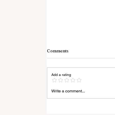
Comments
Add a rating
Write a comment...
রাজ্যে ‘হর ঘর তেরঙ্গা’ কর্মসূচির আনুষ্ঠানিক সূ
করলেন মুখ্যমন্ত্রী শুভেন্দু অধিকারী