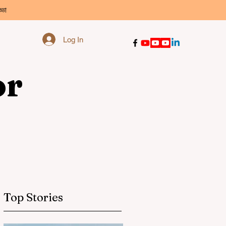
্ডা
Log In
or
Top Stories