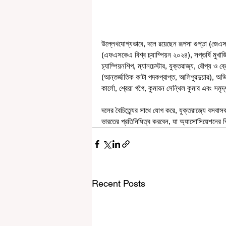
উল্লেখযোগ্যভাবে, দলে রয়েছেন রূপসা গুপ্তা (জেএসকে
(এফএসকেএ বিশ্ব চ্যাম্পিয়ন ২০২৪), সপ্তর্ষি মুখার্
চ্যাম্পিয়নশিপ, ম্যানচেস্টার, যুক্তরাজ্য, রৌপ্য ও ব্রোঞ
(আন্তর্জাতিক কাটা পদকপ্রাপ্ত, আলিপুরদুয়ার), অভিজ
কার্লো, শ্রেয়া গগৈ, কুমারন সেন্থিল কুমার এবং সমৃদ্
দলের বৈচিত্র্যের সাথে যোগ করে, যুক্তরাজ্যে বসবাস
ভারতের প্রতিনিধিত্ব করবেন, যা অ্যাসোসিয়েশনের 
Recent Posts