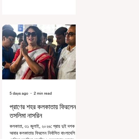
পঠন-পাঠন বজায় রেখেই জনগণনার কাজ করতে
হবে। সোমবার রাজ্যের স্কুলশিক্ষা দফতরের তরফে
একটি নির্দেশিকায় জানানো হয়েছে, এমনভাবে
জনগণনার কাজ করতে হবে, যাতে স্কুলের সাধারণ
কাজকর্ম বা পঠনপাঠন ব্যাহত না হয়। স্কুল বা
ক্লাসের সময়ের পরে অথবা সপ্তাহান্তে তাঁদের
জনগণনার কাজ করতে হবে বলে রাজ্যের স্কুলশিক্ষা
দফতরের তরফে জানানো হয়েছে। অর্থাৎ অন-ডিউটি
পাচ্ছেন শিক্ষকরা।
5 days ago
2 min read
প্রাণের শহর কলকাতায় ফিরলেন
তসলিমা নাসরিন
কলকাতা, ৩১ জুলাই, ২০২৬: প্রায় দুই দশক পর
আবার কলকাতায় ফিরলেন নির্বাসিত বাংলাদেশি