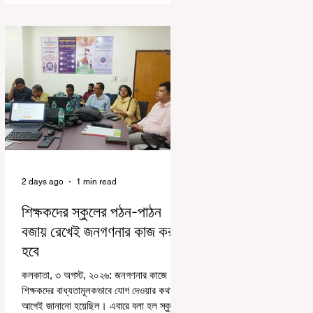
সচিবালয়। মঙ্গলবার বিধানসভার সচিবালয় থেকে
তাঁর পদচ্যুতির লিখিত নির্দেশনামা জারি করা হয়।
বিধানসভার ইতিহাসে, কোনও পদে থাকা মার্শালকে
সাসপেন্ড করার ঘটনা রাজ্যে এই প্রথম।
বিধানসভার নবনির্বাচিত বিধায়কদের নিয়ে আয়োজিত
উচ্চপর্যায়ের ওরিয়েন্টেশন বা পরিচিতি শিবিরে দায়িত্ব
পালনের ক্ষেত্রে একা
2 days ago
1 min read
শিক্ষকদের স্কুলের পঠন-পাঠন
বজায় রেখেই জনগণনার কাজ করতে
হবে
কলকাতা, ৩ অগস্ট, ২০২৬: জনগণনার কাজে
শিক্ষকদের বাধ্যতামূলকভাবে যোগ দেওয়ার কথা
আগেই জানানো হয়েছিল। এবারে বলা হল স্কুলের