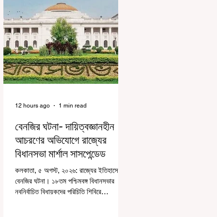
12 hours ago
1 min read
বেনজির ঘটনা- দায়িত্বজ্ঞানহীন
আচরণের অভিযোগে রাজ্যের
বিধানসভা মার্শাল সাসপেন্ডেড
কলকাতা, ৫ অগস্ট, ২০২৬: রাজ্যের ইতিহাসে
বেনজির ঘটনা। ১৮তম পশ্চিমবঙ্গ বিধানসভার
নবনির্বাচিত বিধায়কদের পরিচিতি শিবিরে
দায়িত্বজ্ঞানহীন আচরণের অভিযোগে মার্শাল
দেবব্রত মুখোপাধ্যায়কে সাসপেন্ড করল বিধানসভা