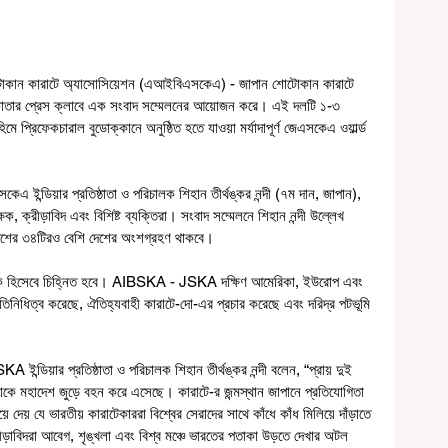
োটোকান কারাটে অ্যাসোসিয়েশন (এআইবিএসকেএ) - জাপান শোটোকান কারাটে 
ার প্রেস ক্লাবে এক সংবাদ সম্মেলনের আয়োজন করে। এই দলটি ১-৩ 
ে প্রিফেকচারাল বুডোক্কানে অনুষ্ঠিত হতে যাওয়া মর্যাদাপূর্ণ জেএসকেএ ওয়ার্ল্ড 
 ইন্ডিয়ার প্রতিষ্ঠাতা ও পরিচালক শিহান তীর্থঙ্কর নন্দী (৭ম দান, জাপান), 
ক্ষক, ক্রীড়াবিদ এবং বিশিষ্ট ব্যক্তিরা। সংবাদ সম্মেলনে শিহান নন্দী উল্লেখ 
াদেশের ৩৪টিরও বেশি দেশের অংশগ্রহণ থাকবে।
লফলক হিসেবে চিহ্নিত হবে। AIBSKA - JSKA দক্ষিণ আমেরিকা, ইউরোপ এবং 
প্রতিনিধিত্ব করেছে, ঐতিহ্যবাহী কারাটে-দো-এর প্রচার করেছে এবং দরিদ্র পটভূমি 
।
্ডিয়ার প্রতিষ্ঠাতা ও পরিচালক শিহান তীর্থঙ্কর নন্দী বলেন, “প্রায় দুই 
মহাদেশ জুড়ে বহন করে এসেছে। কারাটে-র জন্মস্থান জাপানে প্রতিযোগিতা 
দেয় যে ভারতীয় কারাটেকাররা বিশ্বের সেরাদের সাথে কাঁধে কাঁধ মিলিয়ে দাঁড়াতে 
াবিদরা আবেগ, শৃঙ্খলা এবং বিশ্ব মঞ্চে ভারতের পতাকা উড়তে দেখার অটল 