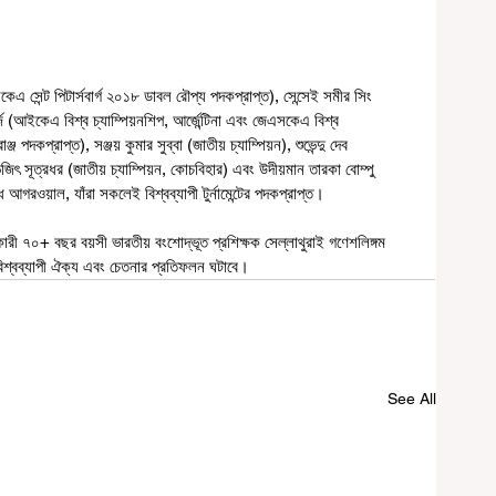
এ সেন্ট পিটার্সবার্গ ২০১৮ ডাবল রৌপ্য পদকপ্রাপ্ত), সেন্সেই সমীর সিং 
জি (আইকেএ বিশ্ব চ্যাম্পিয়নশিপ, আর্জেন্টিনা এবং জেএসকেএ বিশ্ব 
্জ পদকপ্রাপ্ত), সঞ্জয় কুমার সুব্বা (জাতীয় চ্যাম্পিয়ন), শুভেন্দু দেব 
িৎ সূত্রধর (জাতীয় চ্যাম্পিয়ন, কোচবিহার) এবং উদীয়মান তারকা বোম্পু 
ধ আগরওয়াল, যাঁরা সকলেই বিশ্বব্যাপী টুর্নামেন্টের পদকপ্রাপ্ত।
কারী ৭০+ বছর বয়সী ভারতীয় বংশোদ্ভূত প্রশিক্ষক সেল্লাথুরাই গণেশলিঙ্গম 
বিশ্বব্যাপী ঐক্য এবং চেতনার প্রতিফলন ঘটাবে।
See All