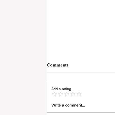
Comments
Add a rating
Write a comment...
বেনজির ঘটনা- দায়িত্বজ্ঞানহীন আচরণের
অভিযোগে রাজ্যের বিধানসভা মার্শাল সাসপেন্