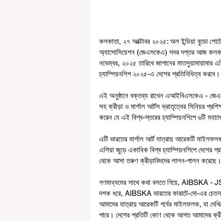
কলকাতা, ২৭ অক্টোবর ২০২৫: অল ইন্ডিয়া বুডো শ
অ্যাসোসিয়েশন (জেএসকেএ) সদর দপ্তর আজ কলকাত
নভেম্বর, ২০২৫ তারিখে জাপানের মাতসুয়ামায়ামার এহিম
চ্যাম্পিয়নশিপ ২০২৫-এ দেশের প্রতিনিধিত্ব করবে।
এই অনুষ্ঠানে বক্তব্য রাখেন এআইবিএসকেএ - জেএসকেএ
সহ ক্রীড়া ও মার্শাল আর্টস ভ্রাতৃত্বের সিনিয়র প্রশি
করেন যে এই বিশ্ব-স্তরের চ্যাম্পিয়নশিপে ৬টি মহ
এটি ভারতের মার্শাল আর্ট যাত্রায় আরেকটি মাই
এশিয়া জুড়ে একাধিক বিশ্ব চ্যাম্পিয়নশিপে দেশের 
থেকে আসা তরুণ ক্রীড়াবিদদের লালন-পালন করেছে
গণমাধ্যমের সাথে কথা বলতে গিয়ে, AIBSKA - JSKA ইন
দশক ধরে, AIBSKA ভারতের কারাটে-দো-এর চেতনাকে 
আমাদের যাত্রায় আরেকটি গর্বের মাইলফলক, যা দেখিয়ে 
পারে। দেশের প্রতিটি কোণ থেকে আগত আমাদের ক্রীড়