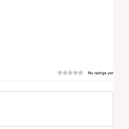
Rated 0 out of 5 stars.
No ratings yet
ডেড