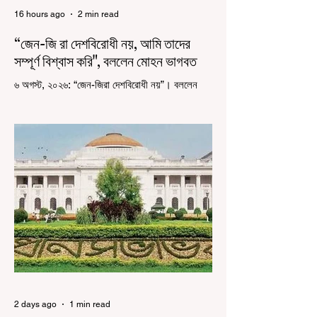
16 hours ago
2 min read
“জেন-জি রা দেশবিরোধী নয়, আমি তাদের
সম্পূর্ণ বিশ্বাস করি", বললেন মোহন ভাগবত
৬ অগস্ট, ২০২৬: “জেন-জিরা দেশবিরোধী নয়”। বললেন
আরএসএস প্রধান মোহন ভাগবত। সারা দেশ জুড়ে নিট
পরীক্ষার প্রশ্নপত্র ফাঁস কে কেন্দ্র করে জেন জি দেড় ছাত্র
আন্দোলন নিয়ে প্রচুর মানুষ বিভিন্ন রকম মন্তব্য করেছেন।
তার মধ্যে বেশিরভাগই ছিল বিরূপ মন্তব্য। মূলত এই
আন্দোলনকারীরা দেশ বিরোধী কার্যকলাপের সঙ্গে জড়িত এবং
টাকা নিয়ে আন্দোলনে নেমেছে, সেটাই ছিল মূল প্রতিপাদ্য
সেই সব মানুষদের। কিন্তু যেই সরকারের বিরুদ্ধে আন্দোলন,
সেই সরকার শিক্ষামন্ত্রীর পদত্যাগ করানোর পাশাপাশি
ছাত্রদের বাকি দাবিগুলিও ম
2 days ago
1 min read