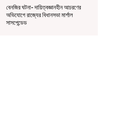
বেনজির ঘটনা- দায়িত্বজ্ঞানহীন আচরণের
অভিযোগে রাজ্যের বিধানসভা মার্শাল
সাসপেন্ডেড
কলকাতা, ৫ অগস্ট, ২০২৬: রাজ্যের ইতিহাসে বেনজির
ঘটনা। ১৮তম পশ্চিমবঙ্গ বিধানসভার নবনির্বাচিত বিধায়কদের
পরিচিতি শিবিরে দায়িত্বজ্ঞানহীন আচরণের অভিযোগে মার্শাল
দেবব্রত মুখোপাধ্যায়কে সাসপেন্ড করল বিধানসভা
সচিবালয়। মঙ্গলবার বিধানসভার সচিবালয় থেকে তাঁর
পদচ্যুতির লিখিত নির্দেশনামা জারি করা হয়। বিধানসভার
ইতিহাসে, কোনও পদে থাকা মার্শালকে সাসপেন্ড করার ঘটনা
রাজ্যে এই প্রথম। বিধানসভার নবনির্বাচিত বিধায়কদের নিয়ে
আয়োজিত উচ্চপর্যায়ের ওরিয়েন্টেশন বা পরিচিতি শিবিরে
দায়িত্ব পালনের ক্ষেত্রে একা
4 days ago
1 min read
শিক্ষকদের স্কুলের পঠন-পাঠন বজায় রেখেই