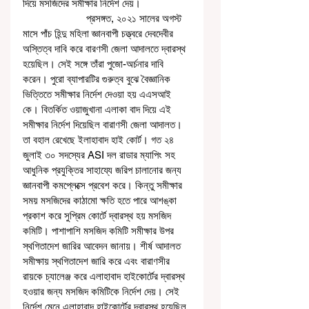
দিয়ে মসজিদের সমীক্ষার নির্দেশ দেয়। 
                       প্রসঙ্গত, ২০২১ সালের অগস্ট 
মাসে পাঁচ হিন্দু মহিলা জ্ঞানবাপী চত্ত্বরে দেবদেবীর 
অস্তিত্ব দাবি করে বারণসী জেলা আদালতে দ্বারস্থ 
হয়েছিল। সেই সঙ্গে তাঁরা পুজো-অর্চনার দাবি 
করেন। পুরো ব্যাপারটির গুরুত্ব বুঝে বৈজ্ঞানিক 
ভিত্তিতে সমীক্ষার নির্দেশ দেওয়া হয় এএসআই 
কে। বিতর্কিত ওয়াজুখানা এলাকা বাদ দিয়ে এই 
সমীক্ষার নির্দেশ দিয়েছিল বারাণসী জেলা আদালত। 
তা বহাল রেখেছে ইলাহাবাদ হাই কোর্ট। গত ২৪ 
জুলাই ৩০ সদস্যের ASI দল রাডার ম্যাপিং সহ 
আধুনিক প্রযুক্তির সাহায্যে জরিপ চালানোর জন্য 
জ্ঞানবাপী কমপ্লেক্সে প্রবেশ করে। কিন্তু সমীক্ষার 
সময় মসজিদের কাঠামো ক্ষতি হতে পারে আশঙ্কা 
প্রকাশ করে সুপ্রিম কোর্টে দ্বারস্থ হয় মসজিদ 
কমিটি। পাশাপাশি মসজিদ কমিটি সমীক্ষার উপর 
স্থগিতাদেশ জারির আবেদন জানায়। শীর্ষ আদালত 
সমীক্ষায় স্থগিতাদেশ জারি করে এবং বারাণসীর 
রায়কে চ্যালেঞ্জ করে এলাহাবাদ হাইকোর্টের দ্বারস্থ 
হওয়ার জন্য মসজিদ কমিটিকে নির্দেশ দেয়। সেই 
নির্দেশ মেনে এলাহাবাদ হাইকোর্টের দ্বারস্থ হয়েছিল 