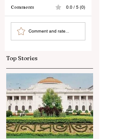
Comments
0.0 / 5 (0)
শিক্ষকদের স্কুলের পঠন-পাঠন
প্রাণের শহর কলকাতায় ফিরল
Comment and rate...
বজায় রেখেই জনগণনার কাজ
তসলিমা নাসরিন
করতে হবে
Top Stories