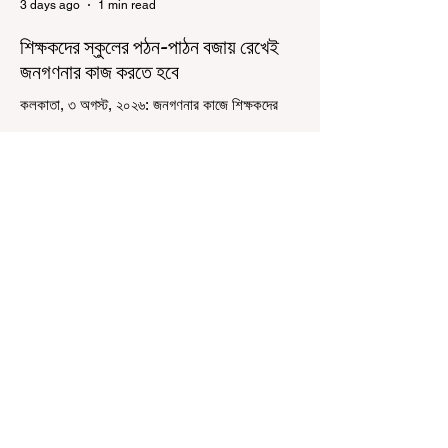
3 days ago
1 min read
শিক্ষকদের স্কুলের পঠন-পাঠন বজায় রেখেই
জনগণনার কাজ করতে হবে
কলকাতা, ৩ অগস্ট, ২০২৬: জনগণনার কাজে শিক্ষকদের
বাধ্যতামূলকভাবে যোগ দেওয়ার কথা আগেই জানানো
হয়েছিল। এবারে বলা হল স্কুলের পঠন-পাঠন বজায় রেখেই
জনগণনার কাজ করতে হবে। সোমবার রাজ্যের স্কুলশিক্ষা
দফতরের তরফে একটি নির্দেশিকায় জানানো হয়েছে,
এমনভাবে জনগণনার কাজ করতে হবে, যাতে স্কুলের সাধারণ
কাজকর্ম বা পঠনপাঠন ব্যাহত না হয়। স্কুল বা ক্লাসের
সময়ের পরে অথবা সপ্তাহান্তে তাঁদের জনগণনার কাজ করতে
হবে বলে রাজ্যের স্কুলশিক্ষা দফতরের তরফে জানানো
হয়েছে। অর্থাৎ অন-ডিউটি পাচ্ছেন শিক্ষকরা।
6 days ago
2 min read