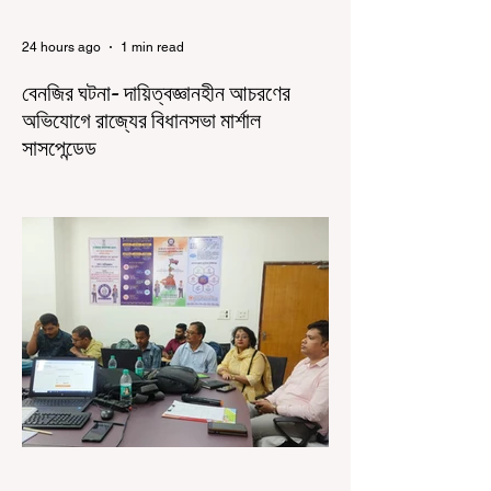
24 hours ago
1 min read
বেনজির ঘটনা- দায়িত্বজ্ঞানহীন আচরণের
অভিযোগে রাজ্যের বিধানসভা মার্শাল
সাসপেন্ডেড
কলকাতা, ৫ অগস্ট, ২০২৬: রাজ্যের ইতিহাসে বেনজির
ঘটনা। ১৮তম পশ্চিমবঙ্গ বিধানসভার নবনির্বাচিত বিধায়কদের
পরিচিতি শিবিরে দায়িত্বজ্ঞানহীন আচরণের অভিযোগে মার্শাল
দেবব্রত মুখোপাধ্যায়কে সাসপেন্ড করল বিধানসভা
সচিবালয়। মঙ্গলবার বিধানসভার সচিবালয় থেকে তাঁর
পদচ্যুতির লিখিত নির্দেশনামা জারি করা হয়। বিধানসভার
ইতিহাসে, কোনও পদে থাকা মার্শালকে সাসপেন্ড করার ঘটনা
রাজ্যে এই প্রথম। বিধানসভার নবনির্বাচিত বিধায়কদের নিয়ে
আয়োজিত উচ্চপর্যায়ের ওরিয়েন্টেশন বা পরিচিতি শিবিরে
দায়িত্ব পালনের ক্ষেত্রে একা