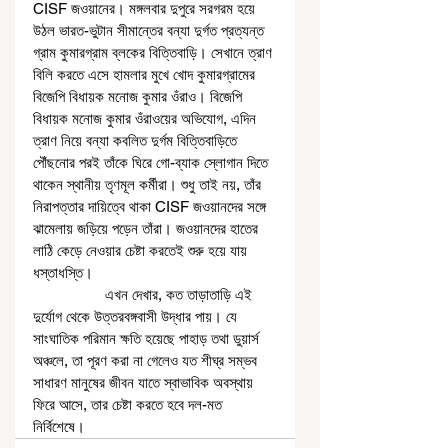
CISF জওয়ানের। মঙ্গলবার দুপুরে সরগরম হয়ে 
উঠল ভারত-ভুটান সীমান্তের বন্যা দুর্গত প্রত্যন্ত 
গ্রাম কুমারগ্রাম ব্লকের বিত্তিবাড়ি। সেখানে ত্রাণ 
বিলি করতে এসে হামলার মুখে খোদ কুমারগ্রামের 
বিজেপি বিধায়ক মনোজ কুমার ওঁরাও। বিজেপি 
বিধায়ক মনোজ কুমার ওঁরাওয়ের অভিযোগ, এদিন 
ত্রাণ নিয়ে বন্যা কবলিত দুর্গম বিত্তিবাড়িতে 
পৌঁছনোর পরই তাঁকে ঘিরে গো-ব্যাক স্লোগান দিতে 
থাকেন স্থানীয় তৃণমূল কর্মীরা। শুধু তাই নয়, তাঁর 
নিরাপত্তার দায়িত্বে থাকা CISF জওয়ানদের সঙ্গে 
ঝামেলায় জড়িয়ে পড়েন তাঁরা। জওয়ানদের হাতের 
লাঠি কেড়ে নেওয়ার চেষ্টা করতেই শুরু হয়ে যায় 
ধস্তাধস্তি।
                  এখন দেখার, কত তাড়াতাড়ি এই 
দুর্যোগ থেকে উত্তরবঙ্গবাসী উদ্ধার পায়। যে 
সাংঘাতিক পরিমান ক্ষতি হয়েছে পাহাড় তথা ডুয়ার্স 
অঞ্চলে, তা পূরণ করা না গেলেও যত শীঘ্র সম্ভব 
সাধারণ মানুষের জীবন যাতে স্বাভাবিক অবস্থায় 
ফিরে আসে, তার চেষ্টা করতে হবে দল-মত 
নির্বিশেষে।