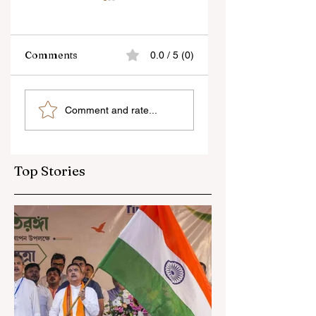
Comments
0.0 / 5 (0)
“জেন-জি রা দেশবিরোধী নয়,
বেনজির ঘটনা- দায়িত্বজ্ঞানহী
Comment and rate...
আমি তাদের সম্পূর্ণ বিশ্বাস
আচরণের অভিযোগে রাজ্যের
করি", বললেন মোহন ভাগবত
বিধানসভা মার্শাল সাসপেন্ডেড
Top Stories