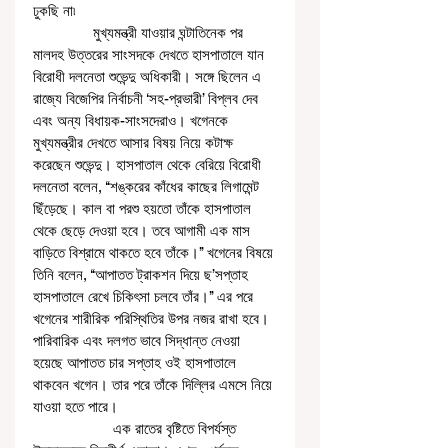
ঢুকছি না৷
               মুখ্যমন্ত্রী যাওয়ার ঘন্টাতিনেক পর 
মালদহ উত্তরের সাংসদকে দেখতে হাসপাতালে যান 
বিরোধী দলনেতা শুভেন্দু অধিকারী। সঙ্গে ছিলেন এ 
রাজ্যে বিজেপির নির্বাচনী ‘সহ-প্রভারী’ বিপ্লব দেব 
এবং অন্য বিধায়ক-সাংসদেরাও। খগেনকে 
মুখ্যমন্ত্রীর দেখতে আসার বিষয় নিয়ে কটাক্ষ 
করেছেন শুভেন্দু। হাসপাতাল থেকে বেরিয়ে বিরোধী 
দলনেতা বলেন, ‘‘শঙ্করের কাঁধের কাছের লিগামেন্ট 
ছিঁড়েছে। কাল বা পরশু হয়তো তাঁকে হাসপাতাল 
থেকে ছেড়ে দেওয়া হবে। তবে আগামী এক মাস 
বাড়িতে বিশ্রামে থাকতে হবে তাঁকে।’’ খগেনের বিষয়ে 
তিনি বলেন, ‘‘আপাতত ট্রাকশন দিয়ে ছ’সপ্তাহ 
হাসপাতালে রেখে চিকিৎসা চলবে তাঁর।’’ এর পরে 
খগেনের শারীরিক পরিস্থিতির উপর নজর রাখা হবে। 
পারিবারিক এবং দলগত ভাবে সিদ্ধান্ত নেওয়া 
হয়েছে আপাতত চার সপ্তাহ ওই হাসপাতালে 
থাকবেন খগেন। তার পরে তাঁকে দিল্লির এমসে নিয়ে 
যাওয়া হতে পারে।
                    এক রাতের বৃষ্টিতে বিপর্যস্ত 