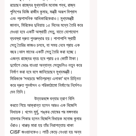
রয়েছেন রাজ্যের মুখ্যসচিব মনোজ পন্থ, রাজ্য 
পুলিশের ডিজি রাজীব কুমার, মন্ত্রী অরূপ বিশ্বাস 
এবং প্রশাসনিক আধিকারিকেরাও। মুখ্যমন্ত্রী 
জানান, মিরিকের দুধিয়ায় ১৫ দিনের মধ্যে তৈরি করে 
দেওয়া হবে একটি অস্থায়ী সেতু, যাতে যোগাযোগ 
ব্যবস্থা দ্রুত পুনরুদ্ধার হয়। পাশাপাশি স্থায়ী 
সেতু তৈরির কাজও চলবে, যা সময় নেবে প্রায় এক 
বছর।ভাল মানের একটি সেতু তৈরি করা হচ্ছে। 
এজন্য রাজ্যের ব্যয় হবে প্রায় ৫৪ কোটি টাকা। 
দুর্যোগে ভেঙে যাওয়া অন্যান্য সেতুগুলিও নতুন করে 
নির্মাণ করা হবে বলে জানিয়েছেন মুখ্যমন্ত্রী। 
মিরিককে ‘সবচেয়ে ক্ষতিগ্রস্ত এলাকা’ বলে চিহ্নিত 
করে দ্রুত পুনর্বাসন ও পরিকাঠামো নির্মাণের নির্দেশও 
দেন তিনি। 
                    উত্তরবঙ্গে বন্যার ত্রাণ বিলি 
করতে গিয়ে আক্রান্ত হলেন আরও এক বিজেপি 
বিধায়ক। খগেন মুর্মু, শঙ্কর ঘোষের পর মঙ্গলবার 
হামলার শিকার হলেন বিজেপি বিধায়ক মনোজ কুমার 
ওঁরাও। থাপ্পড় মারা হয় তাঁর নিরাপত্তায় থাকা 
CISF জওয়ানকেও। লাঠি কেড়ে নেওয়া হয় অন্য 