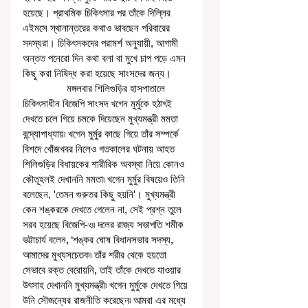
হয়েছে। প্রাথমিক চিকিৎসার পর তাঁকে দিল্লির 
এইমসে স্থানান্তরের কথাও ভাবছেন পরিবারের 
সদস্যরা। চিকিৎসকদের পরামর্শ অনুযায়ী, আগামী 
অন্তত পনেরো দিন কথা বলা বা মুখে চাপ পড়ে এমন 
কিছু করা নিষিদ্ধ করা হয়েছে সাংসদের জন্য। 
                মঙ্গলবার শিলিগুড়ির হাসপাতালে 
চিকিৎসাধীন বিজেপি সাংসদ খগেন মুর্মুকে হঠাৎই 
দেখতে চলে গিয়ে চমকে দিয়েছেন মুখ্যমন্ত্রী মমতা 
বন্দ্যোপাধ্যায়৷ খগেন মুর্মুর কাছে গিয়ে তাঁর সম্পর্কে 
বিশদে খোঁজখবর নিলেও গতকালের ঘটনায় আহত 
শিলিগুড়ির বিধায়কের শারীরিক অবস্থা নিয়ে কোনও 
কৌতূহলই দেখাননি মমতা৷ খগেন মুর্মুর বিষয়েও তিনি 
বলেছেন, 'তেমন গুরুতর কিছু হয়নি'। মুখ্যমন্ত্রী 
কেন শঙ্করকে দেখতে গেলেন না, সেই প্রশ্ন তুলে 
সরব হয়েছে বিজেপি-ও৷ দলের রাজ্য সভাপতি শমীক 
ভট্টাচার্য বলেন, ‘শঙ্কর ঘোষ বিধানসভার সদস্য, 
আমাদের মুখ্যসচেতক৷ তাঁর শরীর থেকে হয়তো 
সেভাবে রক্ত বেরোয়নি, তাই তাঁকে দেখতে যাওয়ার 
উৎসাহ দেখাননি মুখ্যমন্ত্রী৷ খগেন মুর্মুকে দেখতে গিয়ে 
উনি সৌজন্যের রাজনীতি করেছেন৷ আমরা এর মধ্যে 