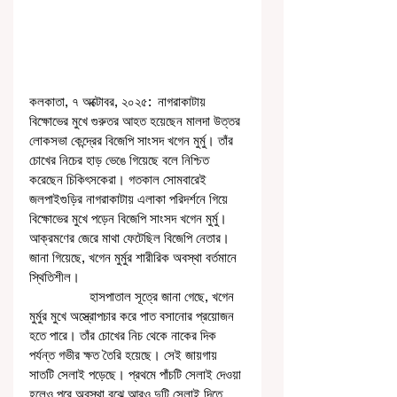
কলকাতা, ৭ অক্টোবর, ২০২৫:  নাগরাকাটায় 
বিক্ষোভের মুখে গুরুতর আহত হয়েছেন মালদা উত্তর 
লোকসভা কেন্দ্রের বিজেপি সাংসদ খগেন মুর্মু। তাঁর 
চোখের নিচের হাড় ভেঙে গিয়েছে বলে নিশ্চিত 
করেছেন চিকিৎসকেরা। গতকাল সোমবারেই 
জলপাইগুড়ির নাগরাকাটায় এলাকা পরিদর্শনে গিয়ে 
বিক্ষোভের মুখে পড়েন বিজেপি সাংসদ খগেন মুর্মু। 
আক্রমণের জেরে মাথা ফেটেছিল বিজেপি নেতার। 
জানা গিয়েছে, খগেন মুর্মুর শারীরিক অবস্থা বর্তমানে 
স্থিতিশীল। 
                 হাসপাতাল সূত্রে জানা গেছে, খগেন 
মুর্মুর মুখে অস্ত্রোপচার করে পাত বসানোর প্রয়োজন 
হতে পারে। তাঁর চোখের নিচ থেকে নাকের দিক 
পর্যন্ত গভীর ক্ষত তৈরি হয়েছে। সেই জায়গায় 
সাতটি সেলাই পড়েছে। প্রথমে পাঁচটি সেলাই দেওয়া 
হলেও পরে অবস্থা বুঝে আরও দুটি সেলাই দিতে 