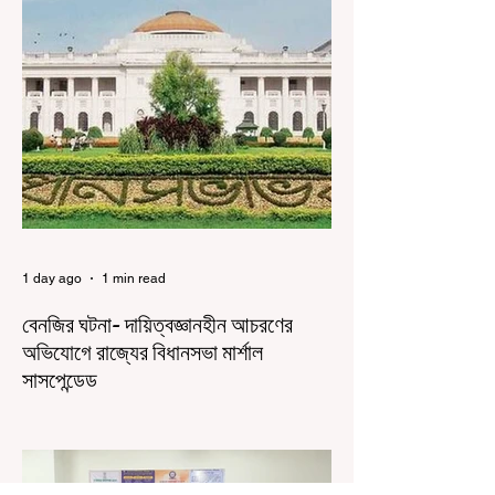
আন্দোলন নিয়ে প্রচুর মানুষ বিভিন্ন রকম মন্তব্য করেছেন।
তার মধ্যে বেশিরভাগই ছিল বিরূপ মন্তব্য। মূলত এই
আন্দোলনকারীরা দেশ বিরোধী কার্যকলাপের সঙ্গে জড়িত এবং
টাকা নিয়ে আন্দোলনে নেমেছে, সেটাই ছিল মূল প্রতিপাদ্য
সেই সব মানুষদের। কিন্তু যেই সরকারের বিরুদ্ধে আন্দোলন,
সেই সরকার শিক্ষামন্ত্রীর পদত্যাগ করানোর পাশাপাশি
ছাত্রদের বাকি দাবিগুলিও ম
1 day ago
1 min read
বেনজির ঘটনা- দায়িত্বজ্ঞানহীন আচরণের
অভিযোগে রাজ্যের বিধানসভা মার্শাল
সাসপেন্ডেড
কলকাতা, ৫ অগস্ট, ২০২৬: রাজ্যের ইতিহাসে বেনজির
ঘটনা। ১৮তম পশ্চিমবঙ্গ বিধানসভার নবনির্বাচিত বিধায়কদের
পরিচিতি শিবিরে দায়িত্বজ্ঞানহীন আচরণের অভিযোগে মার্শাল
দেবব্রত মুখোপাধ্যায়কে সাসপেন্ড করল বিধানসভা