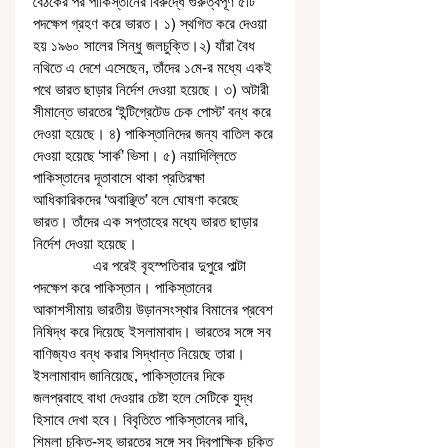
বৈঠকের পর পাকিস্তানের বিরুদ্ধে গুরুত্বপূর্ণ ৫টি 
পদক্ষেপ গ্রহণ করে ভারত। ১) স্থগিত করে দেওয়া 
হয় ১৯৬০ সালের সিন্ধু জলচুক্তি।২) যাঁরা বৈধ 
নথিতে এ দেশে এসেছেন, তাঁদের ১মে-র মধ্যে একই 
পথে ভারত ছাড়ার নির্দেশ দেওয়া হয়েছে। ৩) অটারী 
সীমান্তে ভারতের ‘ইন্টিগ্রেটেড চেক পোস্ট’ বন্ধ করে 
দেওয়া হয়েছে। ৪) পাকিস্তানিদের জন্য বাতিল করে 
দেওয়া হয়েছে ‘সার্ক’ ভিসা। ৫) নয়াদিল্লিতে 
পাকিস্তানের দূতাবাসে থাকা প্রতিরক্ষা 
আধিকারিকদের ‘অবাঞ্ছিত’ বলে ঘোষণা করেছে 
ভারত। তাঁদের এক সপ্তাহের মধ্যে ভারত ছাড়ার 
নির্দেশ দেওয়া হয়েছে। 
               এর পরেই বৃহস্পতিবার দুপুরে পাল্টা 
পদক্ষেপ করে পাকিস্তান। পাকিস্তানের 
আকাশসীমায় ভারতীয় উড়ানসংস্থার বিমানের প্রবেশ 
নিষিদ্ধ করে দিয়েছে ইসলামাবাদ। ভারতের সঙ্গে সব 
বাণিজ্যও বন্ধ করার সিদ্ধান্ত নিয়েছে তারা। 
ইসলামাবাদ জানিয়েছে, পাকিস্তানের দিকে 
জলপ্রবাহে বাধা দেওয়ার চেষ্টা হলে সেটিকে যুদ্ধ 
হিসাবে দেখা হবে। বিবৃতিতে পাকিস্তানের দাবি, 
শিমলা চুক্তি-সহ ভারতের সঙ্গে সব দ্বিপাক্ষিক চুক্তি 