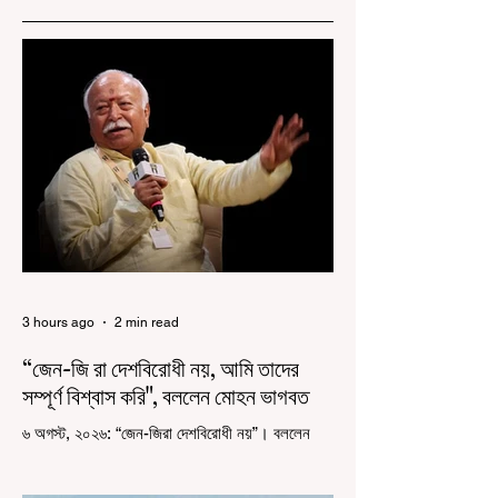
3 hours ago
2 min read
“জেন-জি রা দেশবিরোধী নয়, আমি তাদের
সম্পূর্ণ বিশ্বাস করি", বললেন মোহন ভাগবত
৬ অগস্ট, ২০২৬: “জেন-জিরা দেশবিরোধী নয়”। বললেন
আরএসএস প্রধান মোহন ভাগবত। সারা দেশ জুড়ে নিট
পরীক্ষার প্রশ্নপত্র ফাঁস কে কেন্দ্র করে জেন জি দেড় ছাত্র