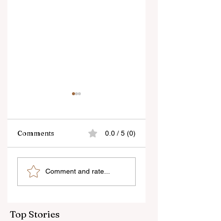
Comments
0.0 / 5 (0)
বেনজির ঘটনা- দায়িত্বজ্ঞানহীন
শিক্ষকদের স্কুলের পঠন-পাঠ
Comment and rate...
আচরণের অভিযোগে রাজ্যের
বজায় রেখেই জনগণনার কাজ
বিধানসভা মার্শাল সাসপেন্ডেড
করতে হবে
Top Stories