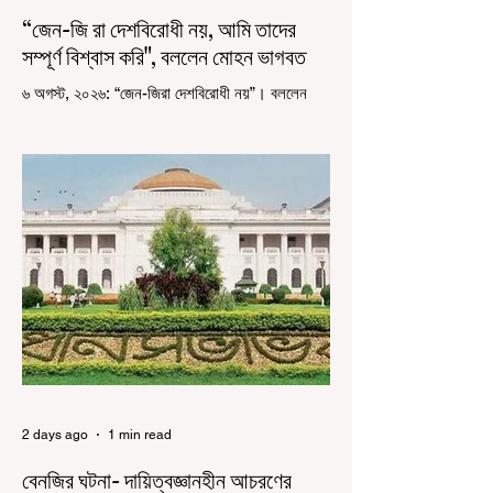
“জেন-জি রা দেশবিরোধী নয়, আমি তাদের
সম্পূর্ণ বিশ্বাস করি", বললেন মোহন ভাগবত
৬ অগস্ট, ২০২৬: “জেন-জিরা দেশবিরোধী নয়”। বললেন
আরএসএস প্রধান মোহন ভাগবত। সারা দেশ জুড়ে নিট
পরীক্ষার প্রশ্নপত্র ফাঁস কে কেন্দ্র করে জেন জি দেড় ছাত্র
আন্দোলন নিয়ে প্রচুর মানুষ বিভিন্ন রকম মন্তব্য করেছেন।
তার মধ্যে বেশিরভাগই ছিল বিরূপ মন্তব্য। মূলত এই
আন্দোলনকারীরা দেশ বিরোধী কার্যকলাপের সঙ্গে জড়িত এবং
টাকা নিয়ে আন্দোলনে নেমেছে, সেটাই ছিল মূল প্রতিপাদ্য
সেই সব মানুষদের। কিন্তু যেই সরকারের বিরুদ্ধে আন্দোলন,
সেই সরকার শিক্ষামন্ত্রীর পদত্যাগ করানোর পাশাপাশি
ছাত্রদের বাকি দাবিগুলিও ম
2 days ago
1 min read
বেনজির ঘটনা- দায়িত্বজ্ঞানহীন আচরণের