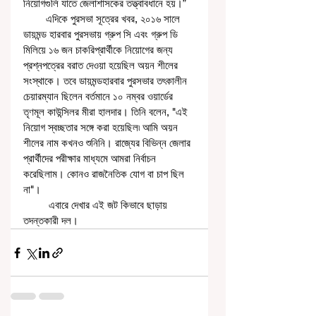
নিয়োগগুলি যাতে জেলাশাসকের তত্ত্বাবধানে হয়।”
        এদিকে পুরসভা সূত্রের খবর, ২০১৬ সালে 
ডায়মন্ড হারবার পুরসভায় গ্রুপ সি এবং গ্রুপ ডি 
মিলিয়ে ১৬ জন চাকরিপ্রার্থীকে নিয়োগের জন্য 
প্রশ্নপত্রের বরাত দেওয়া হয়েছিল অয়ন শীলের 
সংস্থাকে। তবে ডায়মন্ডহারবার পুরসভার তৎকালীন 
চেয়ারম্যান ছিলেন বর্তমানে ১০ নম্বর ওয়ার্ডের 
তৃণমূল কাউন্সিলর মীরা হালদার। তিনি বলেন, "এই 
নিয়োগ স্বচ্ছতার সঙ্গে করা হয়েছিল৷ আমি অয়ন 
শীলের নাম কখনও শুনিনি। রাজ্যের বিভিন্ন জেলার 
প্রার্থীদের পরীক্ষার মাধ্যমে আমরা নির্বাচন 
করেছিলাম। কোনও রাজনৈতিক যোগ বা চাপ ছিল 
না"।
         এবারে দেখার এই জট কিভাবে ছাড়ায় 
তদন্তকারী দল।