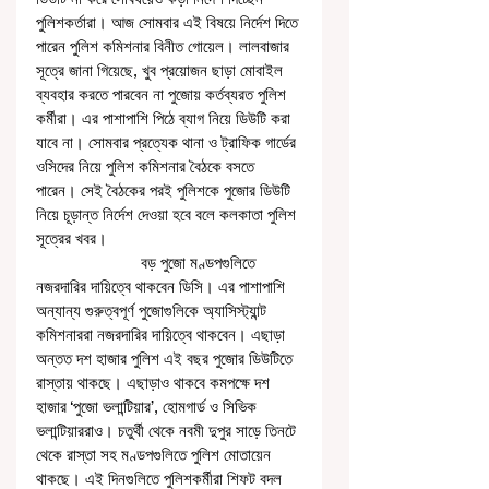
পুলিশকর্তারা। আজ সোমবার এই বিষয়ে নির্দেশ দিতে 
পারেন পুলিশ কমিশনার বিনীত গোয়েল। লালবাজার 
সূত্রে জানা গিয়েছে, খুব প্রয়োজন ছাড়া মোবাইল 
ব্যবহার করতে পারবেন না পুজোয় কর্তব্যরত পুলিশ 
কর্মীরা। এর পাশাপাশি পিঠে ব্যাগ নিয়ে ডিউটি করা 
যাবে না। সোমবার প্রত্যেক থানা ও ট্রাফিক গার্ডের 
ওসিদের নিয়ে পুলিশ কমিশনার বৈঠকে বসতে 
পারেন। সেই বৈঠকের পরই পুলিশকে পুজোর ডিউটি 
নিয়ে চূড়ান্ত নির্দেশ দেওয়া হবে বলে কলকাতা পুলিশ 
সূত্রের খবর। 
                        বড় পুজো মণ্ডপগুলিতে 
নজরদারির দায়িত্বে থাকবেন ডিসি। এর পাশাপাশি 
অন্যান্য গুরুত্বপূর্ণ পুজোগুলিকে অ্যাসিস্ট্যান্ট 
কমিশনাররা নজরদারির দায়িত্বে থাকবেন। এছাড়া 
অন্তত দশ হাজার পুলিশ এই বছর পুজোর ডিউটিতে 
রাস্তায় থাকছে। এছাড়াও থাকবে কমপক্ষে দশ 
হাজার ‘পুজো ভলান্টিয়ার’, হোমগার্ড ও সিভিক 
ভলান্টিয়াররাও। চতুর্থী থেকে নবমী দুপুর সাড়ে তিনটে 
থেকে রাস্তা সহ মণ্ডপগুলিতে পুলিশ মোতায়েন 
থাকছে। এই দিনগুলিতে পুলিশকর্মীরা শিফট বদল 