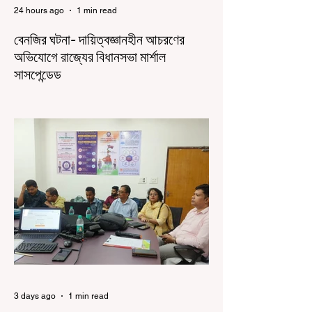
24 hours ago
1 min read
বেনজির ঘটনা- দায়িত্বজ্ঞানহীন আচরণের
অভিযোগে রাজ্যের বিধানসভা মার্শাল
সাসপেন্ডেড
কলকাতা, ৫ অগস্ট, ২০২৬: রাজ্যের ইতিহাসে বেনজির
ঘটনা। ১৮তম পশ্চিমবঙ্গ বিধানসভার নবনির্বাচিত বিধায়কদের
পরিচিতি শিবিরে দায়িত্বজ্ঞানহীন আচরণের অভিযোগে মার্শাল
দেবব্রত মুখোপাধ্যায়কে সাসপেন্ড করল বিধানসভা
সচিবালয়। মঙ্গলবার বিধানসভার সচিবালয় থেকে তাঁর
পদচ্যুতির লিখিত নির্দেশনামা জারি করা হয়। বিধানসভার
ইতিহাসে, কোনও পদে থাকা মার্শালকে সাসপেন্ড করার ঘটনা
রাজ্যে এই প্রথম। বিধানসভার নবনির্বাচিত বিধায়কদের নিয়ে
আয়োজিত উচ্চপর্যায়ের ওরিয়েন্টেশন বা পরিচিতি শিবিরে
দায়িত্ব পালনের ক্ষেত্রে একা
3 days ago
1 min read