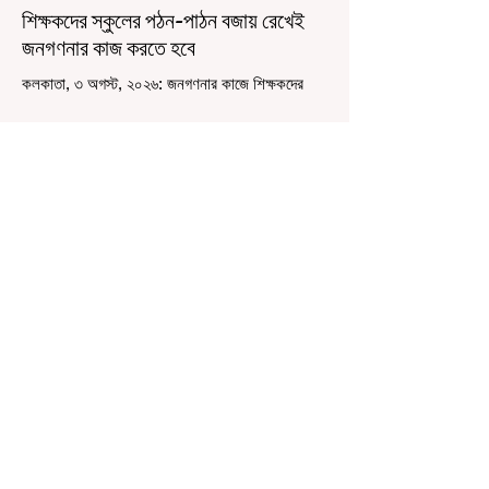
শিক্ষকদের স্কুলের পঠন-পাঠন বজায় রেখেই
জনগণনার কাজ করতে হবে
কলকাতা, ৩ অগস্ট, ২০২৬: জনগণনার কাজে শিক্ষকদের
বাধ্যতামূলকভাবে যোগ দেওয়ার কথা আগেই জানানো
হয়েছিল। এবারে বলা হল স্কুলের পঠন-পাঠন বজায় রেখেই
জনগণনার কাজ করতে হবে। সোমবার রাজ্যের স্কুলশিক্ষা
দফতরের তরফে একটি নির্দেশিকায় জানানো হয়েছে,
এমনভাবে জনগণনার কাজ করতে হবে, যাতে স্কুলের সাধারণ
কাজকর্ম বা পঠনপাঠন ব্যাহত না হয়। স্কুল বা ক্লাসের
সময়ের পরে অথবা সপ্তাহান্তে তাঁদের জনগণনার কাজ করতে
হবে বলে রাজ্যের স্কুলশিক্ষা দফতরের তরফে জানানো
হয়েছে। অর্থাৎ অন-ডিউটি পাচ্ছেন শিক্ষকরা।
6 days ago
2 min read
প্রাণের শহর কলকাতায় ফিরলেন তসলিমা