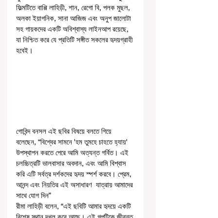
ফিল্মটিতে বাপ্পি লাহিড়ী, শান, রেগো বি, পলক মুছল, 
অলকা ইয়াগনিক, সানা আজিজ এবং অনুপ জালোটা 
সহ গায়কদের একটি অবিশ্বাস্য লাইনআপ রয়েছে, 
যা নিশ্চিত করে যে প্রতিটি সঙ্গীত সকলের হৃদয়গ্রাহী 
হবেই।
গোবিন্দ বনসল এই ছবির বিষয়ে বলতে গিয়ে 
বলেছেন, “বিশ্বের সামনে 'হম তুমহে চাহতে হ্যায়' 
উপস্থাপন করতে পেরে আমি অত্যন্ত গর্বিত। এই 
চলচ্চিত্রটি ভালবাসার অবদান, এবং আমি বিশ্বাস 
করি এটি সর্বত্র দর্শকদের হৃদয় স্পর্শ করবে। প্রেম, 
আনন্দ এবং নিয়তির এই অসাধারণ  যাত্রায় আমাদের 
সাথে যোগ দিন”
রীমা লাহিড়ী বলেন, “এই ছবিটি আমার হৃদয়ে একটি 
বিশেষ স্থান দখল করে আছে। এই গল্পটিকে জীবন্ত 