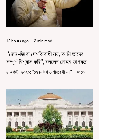
12 hours ago
2 min read
“জেন-জি রা দেশবিরোধী নয়, আমি তাদের
সম্পূর্ণ বিশ্বাস করি", বললেন মোহন ভাগবত
৬ অগস্ট, ২০২৬: “জেন-জিরা দেশবিরোধী নয়”। বললেন
আরএসএস প্রধান মোহন ভাগবত। সারা দেশ জুড়ে নিট
পরীক্ষার প্রশ্নপত্র ফাঁস কে কেন্দ্র করে জেন জি দেড় ছাত্র
আন্দোলন নিয়ে প্রচুর মানুষ বিভিন্ন রকম মন্তব্য করেছেন।
তার মধ্যে বেশিরভাগই ছিল বিরূপ মন্তব্য। মূলত এই
আন্দোলনকারীরা দেশ বিরোধী কার্যকলাপের সঙ্গে জড়িত এবং
টাকা নিয়ে আন্দোলনে নেমেছে, সেটাই ছিল মূল প্রতিপাদ্য
সেই সব মানুষদের। কিন্তু যেই সরকারের বিরুদ্ধে আন্দোলন,
সেই সরকার শিক্ষামন্ত্রীর পদত্যাগ করানোর পাশাপাশি
ছাত্রদের বাকি দাবিগুলিও ম