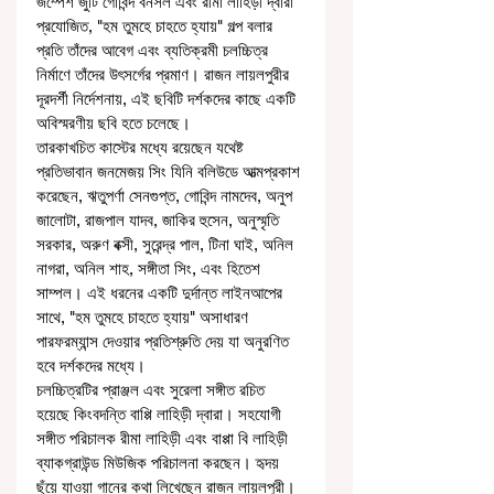
জম্পেশ জুটি গোবিন্দ বনসল এবং রীমা লাহিড়ী দ্বারা 
প্রযোজিত, "হম তুমহে চাহতে হ্যায়" গল্প বলার 
প্রতি তাঁদের আবেগ এবং ব্যতিক্রমী চলচ্চিত্র 
নির্মাণে তাঁদের উৎসর্গের প্রমাণ। রাজন লায়লপুরীর 
দূরদর্শী নির্দেশনায়, এই ছবিটি দর্শকদের কাছে একটি 
অবিস্মরণীয় ছবি হতে চলেছে।
তারকাখচিত কাস্টের মধ্যে রয়েছেন যথেষ্ট 
প্রতিভাবান জনমেজয় সিং যিনি বলিউডে আত্মপ্রকাশ 
করেছেন, ঋতুপর্ণা সেনগুপ্ত, গোবিন্দ নামদেব, অনুপ 
জালোটা, রাজপাল যাদব, জাকির হুসেন, অনুস্মৃতি 
সরকার, অরুণ বক্সী, সুরেন্দ্র পাল, টিনা ঘাই, অনিল 
নাগরা, অনিল শাহ, সঙ্গীতা সিং, এবং হিতেশ 
সাম্পল। এই ধরনের একটি দুর্দান্ত লাইনআপের 
সাথে, "হম তুমহে চাহতে হ্যায়" অসাধারণ 
পারফরম্যান্স দেওয়ার প্রতিশ্রুতি দেয় যা অনুরণিত 
হবে দর্শকদের মধ্যে।
চলচ্চিত্রটির প্রাঞ্জল এবং সুরেলা সঙ্গীত রচিত 
হয়েছে কিংবদন্তি বাপ্পি লাহিড়ী দ্বারা। সহযোগী 
সঙ্গীত পরিচালক রীমা লাহিড়ী এবং বাপ্পা বি লাহিড়ী 
ব্যাকগ্রাউন্ড মিউজিক পরিচালনা করছেন। হৃদয় 
ছুঁয়ে যাওয়া গানের কথা লিখেছেন রাজন লায়লপুরী। 