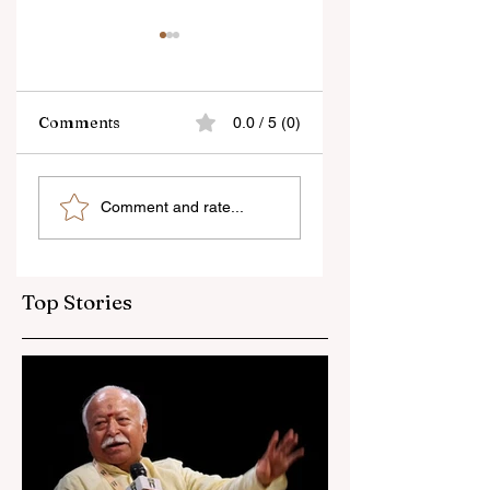
Comments
0.0 / 5 (0)
বেনজির ঘটনা- দায়িত্বজ্ঞানহীন
শিক্ষকদের স্কুলের পঠন-পাঠ
Comment and rate...
আচরণের অভিযোগে রাজ্যের
বজায় রেখেই জনগণনার কাজ
বিধানসভা মার্শাল সাসপেন্ডেড
করতে হবে
Top Stories