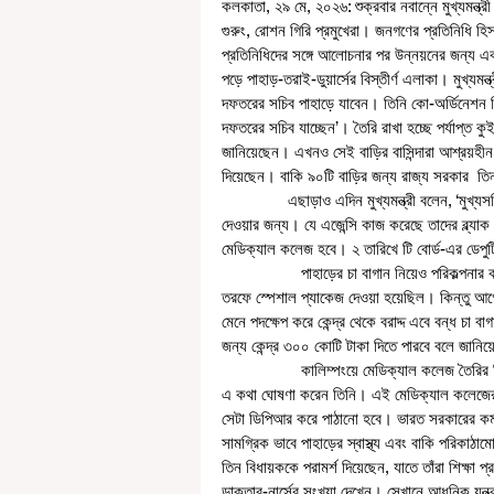
কলকাতা, ২৯ মে, ২০২৬: শুক্রবার নবান্নে মুখ্যমন্ত্রী 
গুরুং, রোশন গিরি প্রমুখেরা। জনগণের প্রতিনিধি হি
প্রতিনিধিদের সঙ্গে আলোচনার পর উন্নয়নের জন্য একাধ
পড়ে পাহাড়-তরাই-ডুয়ার্সের বিস্তীর্ণ এলাকা। মুখ্যমন
দফতরের সচিব পাহাড়ে যাবেন। তিনি কো-অর্ডিনেশন ম
দফতরের সচিব যাচ্ছেন’। তৈরি রাখা হচ্ছে পর্যাপ্ত কু
জানিয়েছেন। এখনও সেই বাড়ির বাসিন্দারা আশ্রয়হীন। ম
দিয়েছেন। বাকি ৯০টি বাড়ির জন্য রাজ্য সরকার  তিন
               এছাড়াও এদিন মুখ্যমন্ত্রী বলেন, ‘মুখ্যসচিবের মাধ্যমে একটা ইনকোয়ারি কমিটি তৈরি করতে বলেছি। অমৃত প্রকল্পে জল 
দেওয়ার জন্য। যে এজেন্সি কাজ করেছে তাদের ব্ল্যাক
মেডিক্যাল কলেজ হবে। ২ তারিখে টি বোর্ড-এর ডেপুটি
                  পাহাড়ের চা বাগান নিয়েও পরিকল্পনার কথা জানিয়েছে মুখ্যমন্ত্রী শুভেন্দু অধিকারী। আগেই প্রধানমন্ত্রী নরেন্দ্র মোদীর 
তরফে স্পেশাল প্যাকেজ দেওয়া হয়েছিল। কিন্তু আগ
মেনে পদক্ষেপ করে কেন্দ্র থেকে বরাদ্দ এবে বন্ধ চা 
জন্য কেন্দ্র ৩০০ কোটি টাকা দিতে পারবে বলে জানি
                  কালিম্পংয়ে মেডিক্যাল কলেজ তৈরির সিদ্ধান্ত মুখ্যমন্ত্রী শুভেন্দু অধিকারীর। শুক্রবার নবান্ন থেকে সাংবাদিক বৈঠকে 
এ কথা ঘোষণা করেন তিনি। এই মেডিক্যাল কলেজের 
সেটা ডিপিআর করে পাঠানো হবে। ভারত সরকারের কর্ম
সামগ্রিক ভাবে পাহাড়ের স্বাস্থ্য এবং বাকি পরিকাঠাম
তিন বিধায়ককে পরামর্শ দিয়েছেন, যাতে তাঁরা শিক্ষা প্রতি
ডাক্তার-নার্সের সংখ্যা দেখেন। সেখানে আধুনিক যন্ত