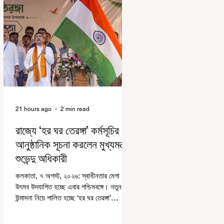
21 hours ago
2 min read
রাজ্যে ‘হর ঘর তেরঙ্গা’ কর্মসূচির
আনুষ্ঠানিক সূচনা করলেন মুখ্যমন্ত্রী
শুভেন্দু অধিকারী
কলকাতা, ৭ অগস্ট, ২০২৬: স্বাধীনতার মেগা
উৎসব উদযাপিত হচ্ছে এবার পশ্চিমবঙ্গে। নতুন
উন্মাদনা নিয়ে পালিত হচ্ছে ‘হর ঘর তেরঙ্গা’
কর্মসূচি। প্রধানমন্ত্রী নরেন্দ্র মোদী কয়েক বছর
আগে দেশজুড়ে এই উদ্যোগের সূচনা করলেও,