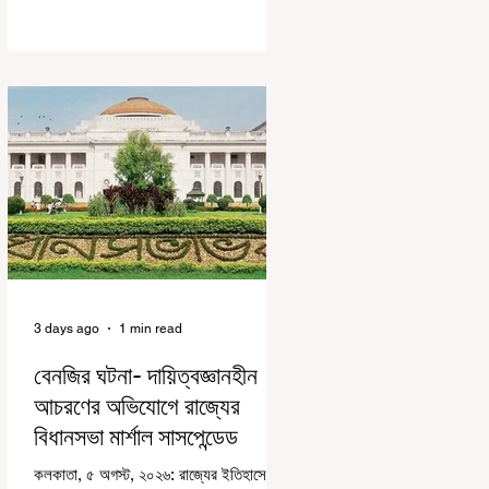
করে জেন জি দেড় ছাত্র আন্দোলন নিয়ে প্রচুর মানুষ
বিভিন্ন রকম মন্তব্য করেছেন। তার মধ্যে
বেশিরভাগই ছিল বিরূপ মন্তব্য। মূলত এই
আন্দোলনকারীরা দেশ বিরোধী কার্যকলাপের সঙ্গে
জড়িত এবং টাকা নিয়ে আন্দোলনে নেমেছে, সেটাই
ছিল মূল প্রতিপাদ্য সেই সব মানুষদের। কিন্তু
যেই সরকারের বিরুদ্ধে আন্দোলন, সেই সরকার
শিক্ষামন্ত্রীর পদত্যাগ করানোর পাশাপাশি ছাত্রদের
বাকি দাবিগুলিও ম
3 days ago
1 min read
বেনজির ঘটনা- দায়িত্বজ্ঞানহীন
আচরণের অভিযোগে রাজ্যের
বিধানসভা মার্শাল সাসপেন্ডেড
কলকাতা, ৫ অগস্ট, ২০২৬: রাজ্যের ইতিহাসে