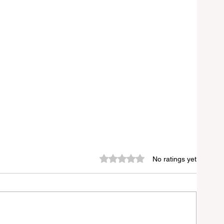
Rated 0 out of 5 stars.
No ratings yet