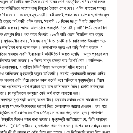
শুভেন্দু অধিকারীর সঙ্গে বৈঠকে যোগ দিলেন গোর্খা জনমুক্তি মোর্চার নেতা বিমল 
সাবে দার্জিলিঙের সাংসদ রাজু বিস্তাও বৈঠকে যোগ দেন। এদিন পাহাড়ের সমস্ত 
িক ঘোষণা করেছেন মুখ্যমন্ত্রী। বর্ষা এলেই প্রতি বছর ব্যাপক দুর্যোগের মুখে 
্ত্রী শুভেন্দু অধিকারী এদিন বলেন, ‘আগামী ১০ দিনের মধ্যে বিপর্যয় মোকাবিলা 
িটিং করবেন। আমরা আগে থেকে প্রস্তুতি নিতে চাই। তাই বিপর্যয় মোকাবিলা 
ইক রেসপন্স টিম। গত বারের বিপর্যয়ে ১০০টি বাড়ি ভেসে গিয়েছিল বলে শুভেন্দু 
ুখ্যমন্ত্রীর কথায়, 'সাংসদ রাজু বিস্তা ১০টি বাড়ি ব্যক্তিগত উদ্যোগে গড়ে 
 লক্ষ টাকা করে বরাদ্দ করল। জেলাশাসক দ্রুত এই বাড়ি নির্মাণ করবেন।'
 লিস্টেড করা হয়েছে। ৭ দিনের মধ্যে তদন্ত করে রিপোর্ট দেবে। কালিম্পঙে 
 চেয়ারম্যান, ৭ তারিখে মিউনিসিপাল অ্যাফেয়ার্স সচিব যাবেন।’
ের সরকার সেটা নিয়ে কোনও কাজ করেনি বলে অভিযোগ মুখ্যমন্ত্রীর। নিয়ম 
বাগানের শ্রমিকদের পাশে দাঁড়ানো হবে বলে জানিয়েছেন তিনি। চলতি অর্থবছরের 
য়েছে। চা শ্রমিকদের কল্যাণে সেই অর্থ কাজে লাগানো হবে। 
জন্য সাংসদ-বিধায়কদের পরামর্শ নিয়ে জেলাশাসক জায়গা দেখবেন। তার পরে 
সূচিতে কস্ট-রেশিও সিস্টেমে মেডিক্যাল কলেজ গড়ে তোলা হবে। পাশাপাশি 
ো উন্নতির দিকেও নজর রাখা হয়েছে। মুখ্যমন্ত্রী জানিয়েছেন যে, তিনি পাহা়ড়ের 
ষ্ঠান, ট্যুরিস্ট সেন্টার ও হাসপাতালে পরিদর্শন করেন। বিশেষ করে স্বাস্থ্য কেন্দ্রে 
্রপাতি কী কী লাগবে তা খোঁজ নিতে বলা হয়েছে। যে জিনিসগুলি দ্রুত দিয়ে দেওয়া 