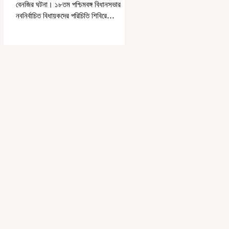
বেনজির ঘটনা। ১৮তম পশ্চিমবঙ্গ বিধানসভার
নবনির্বাচিত বিধায়কদের পরিচিতি শিবিরে
দায়িত্বজ্ঞানহীন আচরণের অভিযোগে মার্শাল
দেবব্রত মুখোপাধ্যায়কে সাসপেন্ড করল বিধানসভা
সচিবালয়। মঙ্গলবার বিধানসভার সচিবালয় থেকে
তাঁর পদচ্যুতির লিখিত নির্দেশনামা জারি করা হয়।
বিধানসভার ইতিহাসে, কোনও পদে থাকা মার্শালকে
সাসপেন্ড করার ঘটনা রাজ্যে এই প্রথম।
বিধানসভার নবনির্বাচিত বিধায়কদের নিয়ে আয়োজিত
উচ্চপর্যায়ের ওরিয়েন্টেশন বা পরিচিতি শিবিরে দায়িত্ব
পালনের ক্ষেত্রে একা