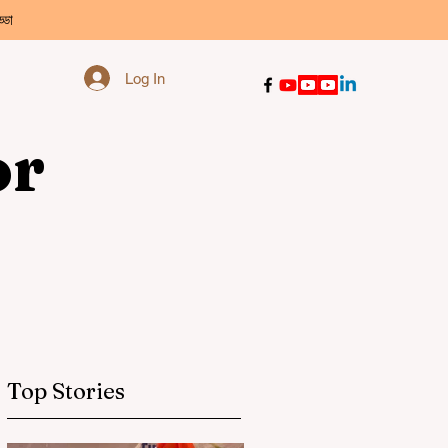
্ডা
Log In
or
Top Stories