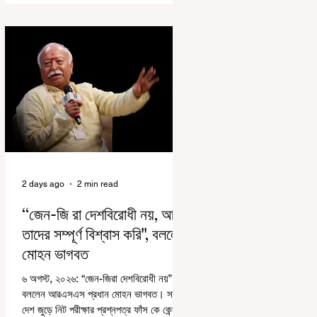
রাজ্যে রাজনৈতিক সমীকরণের কারণে এতদিন এই
পদযাত্রার রেশ সেভাবে পড়েনি। শুক্রবার কলকাতা
সার্ভে বিল্ডিংয়ের সামনে থেকে হাজরা মোড় পর্যন্ত
তেরঙ্গা যাত্রায় অংশ নিয়ে সেই কর্মসূচির আনুষ্ঠানিক
সূচনা করলেন মুখ্যমন্ত্রী শুভেন্দু অধিকারী। শুক্রবার
মিছিলে মুখ্যমন্ত্রীর
2 days ago
2 min read
“জেন-জি রা দেশবিরোধী নয়, আমি
তাদের সম্পূর্ণ বিশ্বাস করি", বললেন
মোহন ভাগবত
৬ অগস্ট, ২০২৬: “জেন-জিরা দেশবিরোধী নয়”।
বললেন আরএসএস প্রধান মোহন ভাগবত। সারা
দেশ জুড়ে নিট পরীক্ষার প্রশ্নপত্র ফাঁস কে কেন্দ্র