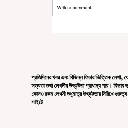
Write a comment...
রাজ্যে ‘হর ঘর তেরঙ্গা’ কর্মসূচির আনুষ্ঠানিক সূ
করলেন মুখ্যমন্ত্রী শুভেন্দু অধিকারী
প্রতিদিনের খবর এবং বিভিন্ন ফিচার ভিত্তিক লেখা, য
সত্যতা তথা লেখনীর উৎকৃষ্টতা প্রাধান্য পায়। ফিচার 
কোনও রকম লেখনী শুধুমাত্র উৎকৃষ্টতার নিরিখে গুরুত্ব
সাইটে