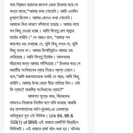
পথে প্রিজন ভ্যানের জানলা থেকে চিৎকার করে সে 
বলতে থাকে,"‘আমার কথা শোনেনি। আমি এতদিন 
চুপচাপ ছিলাম। আমার কোনও কথা শোনেনি। 
আমাকে বিনা কারণে ফাঁসানো হয়েছে। আমার নামে 
সব কিছু দেওয়া হচ্ছে। আমি কিন্তু রেপ অ্যান্ড 
মার্ডার করিনি।" সে আরও বলে, "আমায় সব 
জায়গায় ভয় দেখাচ্ছে যে, তুমি কিছু বলবে না, তুমি 
কিছু বলবে না। আমার ডিপার্টমেন্টও আমায় ভয় 
দেখিয়েছে। আমি কিন্তু নির্দোষ। আসলদের 
বাঁচানোর জন্য আমায় ফাঁসিয়েছে।" চিৎকার করে সে 
ভারতীয় সংবিধানের ন্যায় নিয়েও প্রশ্ন তোলে। 
বলে,"আমি জজসাহেবকে বলছি যে স্যর, আমি কিছু 
করিনি। আমায় উপর থেকে নীচে নামিয়ে দিল। এটা 
কি ন্যায়? ভারতীয় সংবিধানের ন্যায়?"
               আদালত সূত্রে খবর, বিচারকের 
সামনেও নিজেকে নির্দোষ বলে দাবি করেছে আরজি 
কর হাসপাতালের ধর্ষণ-খুনকাণ্ডে একমাত্র 
অভিযুক্ত ধৃত ওই সিভিক। U/s 64, 66 & 
103(1) of BNS এই ধারাতে চার্জশিট দিয়েছিল 
সিবিআই। এই ধারাতে চার্জ গঠন করা হয়। ঘটনার 