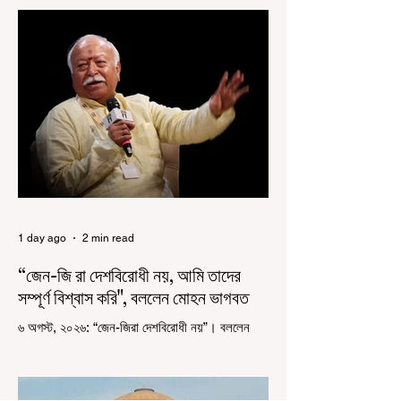
কয়েক বছর আগে দেশজুড়ে এই উদ্যোগের সূচনা করলেও,
রাজ্যে রাজনৈতিক সমীকরণের কারণে এতদিন এই পদযাত্রার
রেশ সেভাবে পড়েনি। শুক্রবার কলকাতা সার্ভে বিল্ডিংয়ের
সামনে থেকে হাজরা মোড় পর্যন্ত তেরঙ্গা যাত্রায় অংশ নিয়ে
সেই কর্মসূচির আনুষ্ঠানিক সূচনা করলেন মুখ্যমন্ত্রী শুভেন্দু
অধিকারী। শুক্রবার মিছিলে মুখ্যমন্ত্রীর
1 day ago
2 min read
“জেন-জি রা দেশবিরোধী নয়, আমি তাদের
সম্পূর্ণ বিশ্বাস করি", বললেন মোহন ভাগবত
৬ অগস্ট, ২০২৬: “জেন-জিরা দেশবিরোধী নয়”। বললেন
আরএসএস প্রধান মোহন ভাগবত। সারা দেশ জুড়ে নিট
পরীক্ষার প্রশ্নপত্র ফাঁস কে কেন্দ্র করে জেন জি দেড় ছাত্র
আন্দোলন নিয়ে প্রচুর মানুষ বিভিন্ন রকম মন্তব্য করেছেন।