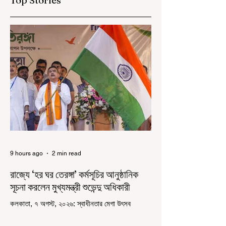
9 hours ago
2 min read
রাজ্যে ‘হর ঘর তেরঙ্গা’ কর্মসূচির আনুষ্ঠানিক
সূচনা করলেন মুখ্যমন্ত্রী শুভেন্দু অধিকারী
কলকাতা, ৭ অগস্ট, ২০২৬: স্বাধীনতার মেগা উৎসব
উদযাপিত হচ্ছে এবার পশ্চিমবঙ্গে। নতুন উন্মাদনা নিয়ে পালিত
হচ্ছে ‘হর ঘর তেরঙ্গা’ কর্মসূচি। প্রধানমন্ত্রী নরেন্দ্র মোদী