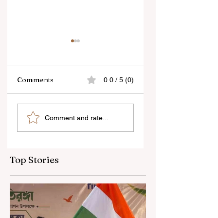
Comments
0.0 / 5 (0)
“জেন-জি রা দেশবিরোধী নয়,
বেনজির ঘটনা- দায়িত্বজ্ঞানহী
Comment and rate...
আমি তাদের সম্পূর্ণ বিশ্বাস
আচরণের অভিযোগে রাজ্যের
করি", বললেন মোহন ভাগবত
বিধানসভা মার্শাল সাসপেন্ডেড
Top Stories