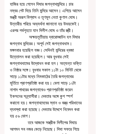
হাজির হয়ে গেলেন দিঘার জগন্নাথমন্দিরে। চার 
নম্বর গেট দিয়ে তিনি মন্দিরে আসেন। এগিয়ে আসেন 
মন্ত্রী অরূপ বিশ্বাস ও তৃণমূল নেতা কুণাল ঘোষ। 
উত্তরীয় পরিয়ে অভ্যর্থনা জানানো হয় উভয়কেই। 
এরপর গর্ভগৃহতে যান দিলীপ ঘোষ ও তাঁর স্ত্রী। 
                অক্ষয়তৃতীয়ায় দ্বারোদ্ঘাটন হল দিঘার 
জগন্নাথ মন্দিরের। অপূর্ব সেই জগন্নাথধাম। 
মঙ্গলবার হয়েছিল যজ্ঞ। সেদিনই মন্দিরের ধ্বজা 
উত্তোলন করা হয়েছিল। আর বুধবার সেই 
জগন্নাথধামের উদ্বোধন করা হল। অত্যন্ত ভক্তি 
ও নিষ্ঠার সঙ্গে। বুধবার সকাল ১১টা ১০ মিনিট থেকে 
সাড়ে ১১টার মধ্যে নিমকাঠের তৈরি জগন্নাথের 
মূর্তিতে প্রাণপ্রতিষ্ঠা করা হয়। বেলা সাড়ে ১২টা 
নাগাদ পাথরের জগন্নাথেও প্রাণপ্রতিষ্ঠা করেন 
ইকসনের সন্ন্যাসীরা। দেবতার অঙ্গে কুশ স্পর্শ 
করানো হয়। জগন্নাথদেবের স্নান ও বস্ত্র পরিধানের 
ব্যবস্থা করা হয়েছে। দেবতার উদ্দেশে নিবেদন করা 
হয় ৫৬ ভোগ।
               তবে আজকে সস্ত্রীক দিলীপের দিঘায় 
আগমন সব নজর কেড়ে নিয়েছে। দিঘা সফরে গিয়ে 