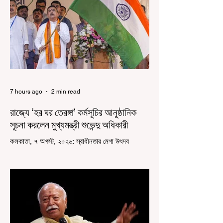
7 hours ago
2 min read
রাজ্যে ‘হর ঘর তেরঙ্গা’ কর্মসূচির আনুষ্ঠানিক
সূচনা করলেন মুখ্যমন্ত্রী শুভেন্দু অধিকারী
কলকাতা, ৭ অগস্ট, ২০২৬: স্বাধীনতার মেগা উৎসব
উদযাপিত হচ্ছে এবার পশ্চিমবঙ্গে। নতুন উন্মাদনা নিয়ে পালিত
হচ্ছে ‘হর ঘর তেরঙ্গা’ কর্মসূচি। প্রধানমন্ত্রী নরেন্দ্র মোদী
কয়েক বছর আগে দেশজুড়ে এই উদ্যোগের সূচনা করলেও,
রাজ্যে রাজনৈতিক সমীকরণের কারণে এতদিন এই পদযাত্রার
রেশ সেভাবে পড়েনি। শুক্রবার কলকাতা সার্ভে বিল্ডিংয়ের
সামনে থেকে হাজরা মোড় পর্যন্ত তেরঙ্গা যাত্রায় অংশ নিয়ে
সেই কর্মসূচির আনুষ্ঠানিক সূচনা করলেন মুখ্যমন্ত্রী শুভেন্দু