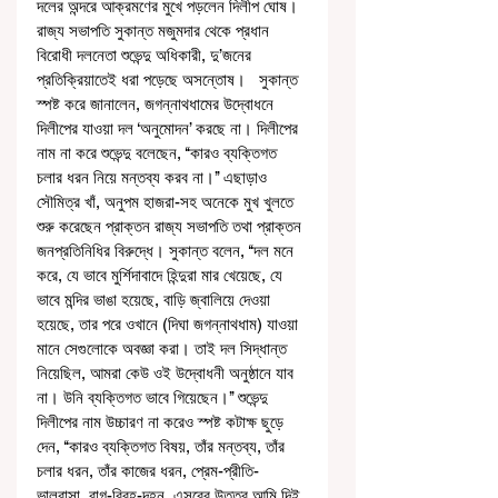
দলের অন্দরে আক্রমণের মুখে পড়লেন দিলীপ ঘোষ। 
রাজ্য সভাপতি সুকান্ত মজুমদার থেকে প্রধান 
বিরোধী দলনেতা শুভেন্দু অধিকারী, দু’জনের 
প্রতিক্রিয়াতেই ধরা পড়েছে অসন্তোষ।   সুকান্ত 
স্পষ্ট করে জানালেন, জগন্নাথধামের উদ্বোধনে 
দিলীপের যাওয়া দল ‘অনুমোদন’ করছে না। দিলীপের 
নাম না করে শুভেন্দু বলেছেন, ‘‘কারও ব্যক্তিগত 
চলার ধরন নিয়ে মন্তব্য করব না।’’ এছাড়াও 
সৌমিত্র খাঁ, অনুপম হাজরা-সহ অনেকে মুখ খুলতে 
শুরু করেছেন প্রাক্তন রাজ্য সভাপতি তথা প্রাক্তন 
জনপ্রতিনিধির বিরুদ্ধে। সুকান্ত বলেন, ‘‘দল মনে 
করে, যে ভাবে মুর্শিদাবাদে হিন্দুরা মার খেয়েছে, যে 
ভাবে মন্দির ভাঙা হয়েছে, বাড়ি জ্বালিয়ে দেওয়া 
হয়েছে, তার পরে ওখানে (দিঘা জগন্নাথধাম) যাওয়া 
মানে সেগুলোকে অবজ্ঞা করা। তাই দল সিদ্ধান্ত 
নিয়েছিল, আমরা কেউ ওই উদ্বোধনী অনুষ্ঠানে যাব 
না। উনি ব্যক্তিগত ভাবে গিয়েছেন।’’ শুভেন্দু 
দিলীপের নাম উচ্চারণ না করেও স্পষ্ট কটাক্ষ ছুড়ে 
দেন, ‘‘কারও ব্যক্তিগত বিষয়, তাঁর মন্তব্য, তাঁর 
চলার ধরন, তাঁর কাজের ধরন, প্রেম-প্রীতি-
ভালবাসা, রাগ-বিরহ-দহন, এসবের উত্তর আমি দিই 