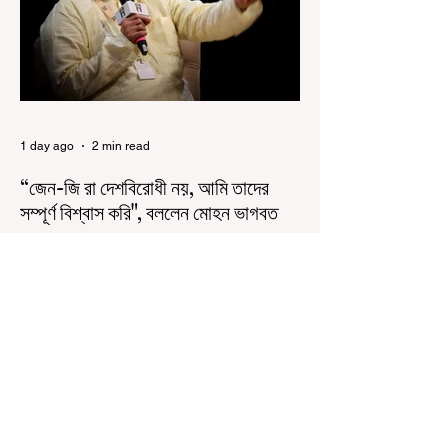
অধিকারী। শুক্রবার মিছিলে মুখ্যমন্ত্রীর
1 day ago
2 min read
“জেন-জি রা দেশবিরোধী নয়, আমি তাদের
সম্পূর্ণ বিশ্বাস করি", বললেন মোহন ভাগবত
৬ অগস্ট, ২০২৬: “জেন-জিরা দেশবিরোধী নয়”। বললেন
আরএসএস প্রধান মোহন ভাগবত। সারা দেশ জুড়ে নিট
পরীক্ষার প্রশ্নপত্র ফাঁস কে কেন্দ্র করে জেন জি দেড় ছাত্র
আন্দোলন নিয়ে প্রচুর মানুষ বিভিন্ন রকম মন্তব্য করেছেন।
তার মধ্যে বেশিরভাগই ছিল বিরূপ মন্তব্য। মূলত এই
আন্দোলনকারীরা দেশ বিরোধী কার্যকলাপের সঙ্গে জড়িত এবং
টাকা নিয়ে আন্দোলনে নেমেছে, সেটাই ছিল মূল প্রতিপাদ্য
সেই সব মানুষদের। কিন্তু যেই সরকারের বিরুদ্ধে আন্দোলন,
সেই সরকার শিক্ষামন্ত্রীর পদত্যাগ করানোর পাশাপাশি
ছাত্রদের বাকি দাবিগুলিও ম