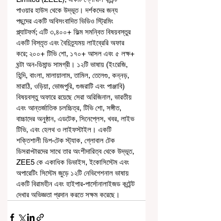
পাওয়ার হাউস থেকে উদ্ভূত। দর্শকদের জন্য 
পছন্দের একটি অবিসংবাদিত ভিডিও স্ট্রিমিং 
প্ল্যাটফর্ম; এটি ৩,৪০০+ ফিল্ম সমন্বিত বিষয়বস্তুর 
একটি বিস্তৃত এবং বৈচিত্র্যময় লাইব্রেরি অফার 
করে; ২০০+ টিভি শো, ১৭০+ আসল এবং ৫ লক্ষ+ 
ঘন্টা অন-ডিমান্ড সামগ্রী। ১২টি ভাষায় (ইংরেজি, 
হিন্দি, বাংলা, মালায়ালাম, তামিল, তেলেগু, কন্নড়, 
মারাঠি, ওড়িয়া, ভোজপুরি, গুজরাটি এবং পাঞ্জাবি) 
বিষয়বস্তু অফারে রয়েছে সেরা অরিজিনাল, ভারতীয় 
এবং আন্তর্জাতিক চলচ্চিত্র, টিভি শো, সঙ্গীত, 
বাচ্চাদের অনুষ্ঠান, এডটেক, সিনেপ্লেস, খবর, লাইভ 
টিভি, এবং হেলথ ও লাইফস্টাইল। একটি 
শক্তিশালী ডিপ-টেক স্ট্যাক, গ্লোবাল টেক 
ডিসরাপ্টারদের সাথে তার অংশীদারিত্ব থেকে উদ্ভূত, 
ZEE5 কে একাধিক ডিভাইস, ইকোসিস্টেম এবং 
অপারেটিং সিস্টেম জুড়ে ১২টি নেভিগেশনাল ভাষায় 
একটি বিরামহীন এবং হাইপার-পার্সোনালাইজড কন্টেন্ট 
দেখার অভিজ্ঞতা প্রদান করতে সক্ষম করেছে।