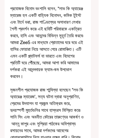
প্রযোজক বিনোদ ভংশালি বলেন, "লাভ কি অ্যারেঞ্জ 
ম্যারেজ হল একটি বাহ্যিক বিনোদন, কমিক টুইস্ট 
এবং টার্নে ভরা, রাজ শাণ্ডিল্যের অসাধারণ লেখার 
শৈলী প্রদর্শন করে৷ এই ছবিটি পরিবারকে একত্রিত 
করবে, হাসি এবং আনন্দের বিভিন্ন মুহূর্ত তৈরি করবে৷ 
আমরা Zee5 এর মাধ্যমে শ্রোতাদের ঘরে ঘরে এই 
হাসির ফোয়ারা নিয়ে আসতে পেরে রোমাঞ্চিত। এটি 
এমন একটি প্ল্যাটফর্ম যা ভারতে এবং বিদেশের 
প্রতিটি ঘরে পৌঁছেছে, আমরা আশা করি আমাদের 
দর্শকরা এই আনন্দদায়ক ফ্যাম-কম উপভোগ 
করবেন।
সৃজনশীল প্রযোজক রাজ শান্দিল্যা বলেছেন "লভ কি 
অ্যারেঞ্জ ম্যারেজ', সত্য ঘটনা দ্বারা অনুপ্রাণিত, 
প্রেমের উদযাপন যা প্রজন্ম অতিক্রম করে, 
হৃদয়স্পর্শী মুহুর্তগুলির সাথে হাস্যরস মিশ্রিত করে৷ 
সানি সিং এবং অবনীত কৌরের তারুণ্যের আকর্ষণ ও 
 আন্নু কাপুর এবং সুপ্রিয়া পাঠকের অবিশ্বাস্য 
রসায়নের সাথে, আমরা দর্শকদের আবেগের 
রোলারকোস্টারে নিয়ে যাওয়ার লক্ষ্য রাখি। বিনোদ 