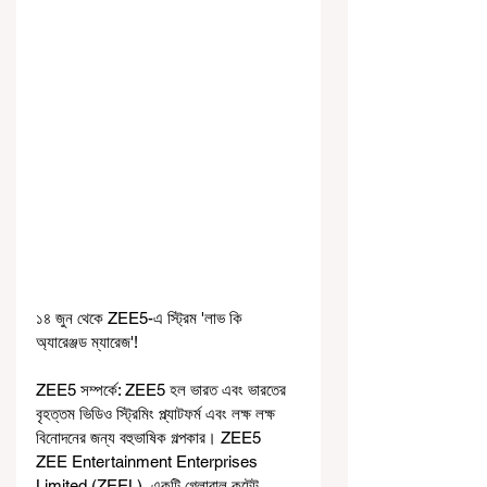
১৪ জুন থেকে ZEE5-এ স্ট্রিম 'লাভ কি 
অ্যারেঞ্জড ম্যারেজ'!
ZEE5 সম্পর্কে: ZEE5 হল ভারত এবং ভারতের 
বৃহত্তম ভিডিও স্ট্রিমিং প্ল্যাটফর্ম এবং লক্ষ লক্ষ 
বিনোদনের জন্য বহুভাষিক গল্পকার। ZEE5  
ZEE Entertainment Enterprises 
Limited (ZEEL), একটি গ্লোবাল কন্টেন্ট 