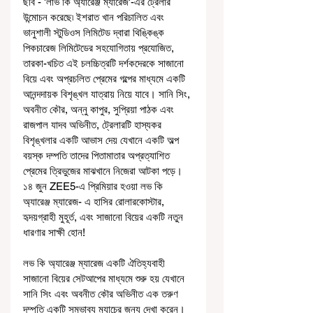
ছবি - 'লাভ কি অ্যারেঞ্জ ম্যারেজ'-এর ট্রেলার 
উন্মোচন করেছে৷ ইশরাত খান পরিচালিত এবং 
ভানুশালী স্টুডিওস লিমিটেড দ্বারা থিঙ্কিঙ্ক 
পিকচারেজ লিমিটেডের সহযোগিতায় প্রযোজিত, 
তারকা-খচিত এই চলচ্চিত্রটি দর্শকদেরকে সাজানো 
বিয়ে এবং অপ্রচলিত প্রেমের গল্পের মাধ্যমে একটি 
আনন্দদায়ক বিশৃঙ্খল যাত্রায় নিয়ে যাবে। সানি সিং, 
অবনীত কৌর, অন্নু কাপুর, সুপ্রিয়া পাঠক এবং 
রাজপাল যাদব অভিনীত, ট্রেলারটি হাস্যকর 
বিশৃঙ্খলার একটি আভাস দেয় যেখানে একটি অল্প 
বয়স্ক দম্পতি তাদের পিতামাতার অপ্রত্যাশিত 
প্রেমের ত্রিভুজের মাঝখানে নিজেরা আটকা পড়ে। 
১৪ জুন ZEE5-এ প্রিমিয়ার হওয়া লভ কি 
অ্যারেঞ্জ ম্যারেজ- এ হাসির রোলারকোস্টার, 
হৃদয়গ্রাহী মুহূর্ত, এবং সাজানো বিয়ের একটি নতুন 
ধারণার সাক্ষী হোন!
লভ কি অ্যারেঞ্জ ম্যারেজ একটি ঐতিহ্যবাহী 
সাজানো বিয়ের সেটআপের মাধ্যমে শুরু হয় যেখানে 
সানি সিং এবং অবনীত কৌর অভিনীত এক তরুণ 
দম্পতি একটি সম্ভাব্য ম্যাচের জন্য দেখা করেন। 