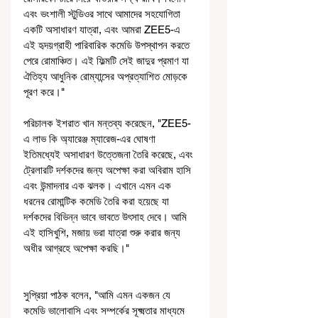
এবং ভংশালী স্টুডিওর সাথে আমাদের সহযোগিতা 
একটি অসাধারণ যাত্রা, এবং আমরা ZEE5-এ 
এই হৃদয়গ্রাহী পারিবারিক কমেডি উপস্থাপন করতে 
পেরে রোমাঞ্চিত। এই ফিল্মটি সেই জাদুর প্রমাণ যা 
ঐতিহ্য আধুনিক রোম্যান্সের অপ্রত্যাশিত মোড়কে 
পূরণ করে।"
পরিচালক ইশরাত খান মন্তব্য করেছেন, "ZEE5-
এ লাভ কি অ্যারেঞ্জ ম্যারেজ-এর ঘোষণা 
ইতিমধ্যেই অসাধারণ উত্তেজনা তৈরি করেছে, এবং 
ট্রেলারটি দর্শকদের জন্য অপেক্ষা করা অবিরাম হাসি 
এবং উন্মাদনার এক ঝলক। এখানে এমন এক 
ধরনের রোমান্টিক কমেডি তৈরি করা হয়েছে যা 
দর্শকদের বিভিন্ন ভাবে ভাবতে উৎসাহ দেবে। আমি 
এই হাসিখুশি, মজায় ভরা যাত্রা শুরু করার জন্য 
অধীর আগ্রহে অপেক্ষা করছি।" 
সুপ্রিয়া পাঠক বলেন, "আমি এমন একজন যে 
কমেডি ভালোবাসি এবং সম্পর্কের সূক্ষ্মতার মাধ্যমে 