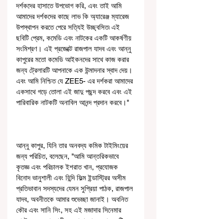
দর্শকদের হাসাতে উপভোগ করি, এবং তাই আমি 
আমাদের দর্শকদের কাছে লাভ কি অ্যারেঞ্জ ম্যারেজ 
উপস্থাপন করতে পেরে সত্যিই উচ্ছ্বসিত৷ এই 
ছবিটি প্রেম, কমেডি এবং নাটকের একটি আকর্ষণীয় 
সংমিশ্রণ। এই প্রজেক্টে রাজপাল যাদব এবং আন্নু 
কাপুরের মতো কমেডি আইকনদের সাথে কাজ করার 
জন্য ট্রেলারটি আপনাকে এক উন্মাদনার স্বাদ দেয়। 
এবং আমি নিশ্চিত যে ZEE5- এর দর্শকরা আমাদের 
একসাথে গড়ে তোলা এই জাদু পছন্দ করবে এবং এই 
পারিবারিক নাটকটি অনাবিল আনন্দ প্রদান করবে।"
আন্নু কাপুর, যিনি তার অনবদ্য কমিক টাইমিংয়ের 
জন্য পরিচিত, বলেছেন, "আমি আন্তরিকভাবে 
কৃতজ্ঞ এবং পরিচালক ইশরাত খান, প্রযোজক 
বিনোদ ভানুশালী এবং হিন্দি ফিল্ম ইন্ডাস্ট্রির অসীম 
প্রতিভাবান সদস্যদের যেমন সুপ্রিয়া পাঠক, রাজপাল 
যাদব, অবনীতকে আমার শুভেচ্ছা জানাই। অবনিত 
কৌর এবং সানি সিং, সহ এই মজাদার সিনেমার 