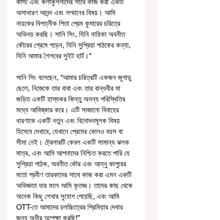
কাস্ট এবং কলাকুশলীদের সাথে কাজ করা একটি 
অসাধারণ আনন্দ এবং সম্মানের বিষয়। আমি 
নায়কের বিপত্নীক পিতা প্রেম কুমারের চরিত্রে 
অভিনয় করছি। সানি সিং, যিনি নায়িকা অবনীত 
কৌরের প্রেমে পড়েন, যিনি সুপ্রিয়া পাঠকের কন্যা, 
যিনি আমার শৈশবের সুইট হার্ট।"
সানি সিং বলেছেন, "আমার চরিত্রটি একজন জুগাডু 
ছেলে, নিজেকে তার বাবা এবং তার বান্ধবীর মা 
জড়িত একটি হাস্যকর কিন্তু অনন্য পরিস্থিতির 
মধ্যে আবিষ্কার করে। এটি সাজানো বিবাহের 
ধারণাকে একটি নতুন এবং বিনোদনমূলক বিষয় 
হিসেবে দেখাবে, যেখানে প্রেমের কোনও বয়স বা 
সীমা নেই। ট্রেলারটি কেবল একটি সামান্য ঝলক 
মাত্র, এবং আমি আপনাদের নিশ্চিত করতে পারি যে 
সুপ্রিয়া পাঠক, অবনীত কৌর এবং আন্নু কাপুরের 
মতো প্রবীণ তারকাদের সাথে কাজ করা এমন একটি 
অভিজ্ঞতা যার ফলে আমি কৃতজ্ঞ। তাদের কাছ থেকে 
অনেক কিছু শেখার সুযোগ পেয়েছি, এবং আমি 
OTT-তে আমাদের চলচ্চিত্রের প্রিমিয়ার দেখার 
জন্য অধীর অপেক্ষা করছি!”