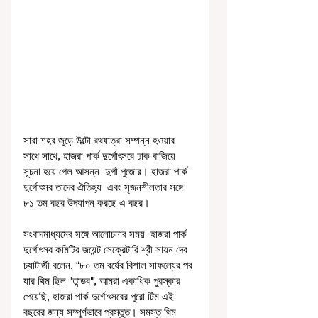
সারা শহর জুড়ে উল্টো রথযাত্রা সম্পন্ন হওয়ার  
সাথে সাথে, হাজরা পার্ক দুর্গোৎসবে ঢাক বাজিয়ে 
সূচনা হয়ে গেল আসন্ন  দুর্গা পুজোর। হাজরা পার্ক 
দুর্গোৎসব তাদের ঐতিহ্য  এবং সৃজনশীলতার সঙ্গে 
৮১ তম বছর উদযাপন করছে এ বছর।
সংবাদমাধ্যমের সঙ্গে আলোচনার সময়  হাজরা পার্ক 
দুর্গোৎসব কমিটির জয়েন্ট সেক্রেটারি শ্রী সায়ন দেব 
চ্যাটার্জী বলেন, “৮০ তম বর্ষের বিশাল সাফল্যের পর 
যার থিম ছিল "তান্ডব", আমরা একাধিক পুরস্কার 
পেয়েছি, হাজরা পার্ক দুর্গোৎসবের পুরো টিম এই 
বছরের জন্য সম্পূর্ণভাবে প্রস্তুত। সমস্ত থিম 