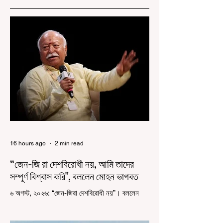
16 hours ago
2 min read
“জেন-জি রা দেশবিরোধী নয়, আমি তাদের
সম্পূর্ণ বিশ্বাস করি", বললেন মোহন ভাগবত
৬ অগস্ট, ২০২৬: “জেন-জিরা দেশবিরোধী নয়”। বললেন
আরএসএস প্রধান মোহন ভাগবত। সারা দেশ জুড়ে নিট
পরীক্ষার প্রশ্নপত্র ফাঁস কে কেন্দ্র করে জেন জি দেড় ছাত্র