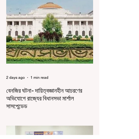
আন্দোলন নিয়ে প্রচুর মানুষ বিভিন্ন রকম মন্তব্য করেছেন।
তার মধ্যে বেশিরভাগই ছিল বিরূপ মন্তব্য। মূলত এই
আন্দোলনকারীরা দেশ বিরোধী কার্যকলাপের সঙ্গে জড়িত এবং
টাকা নিয়ে আন্দোলনে নেমেছে, সেটাই ছিল মূল প্রতিপাদ্য
সেই সব মানুষদের। কিন্তু যেই সরকারের বিরুদ্ধে আন্দোলন,
সেই সরকার শিক্ষামন্ত্রীর পদত্যাগ করানোর পাশাপাশি
ছাত্রদের বাকি দাবিগুলিও ম
2 days ago
1 min read
বেনজির ঘটনা- দায়িত্বজ্ঞানহীন আচরণের
অভিযোগে রাজ্যের বিধানসভা মার্শাল
সাসপেন্ডেড
কলকাতা, ৫ অগস্ট, ২০২৬: রাজ্যের ইতিহাসে বেনজির
ঘটনা। ১৮তম পশ্চিমবঙ্গ বিধানসভার নবনির্বাচিত বিধায়কদের
পরিচিতি শিবিরে দায়িত্বজ্ঞানহীন আচরণের অভিযোগে মার্শাল
দেবব্রত মুখোপাধ্যায়কে সাসপেন্ড করল বিধানসভা