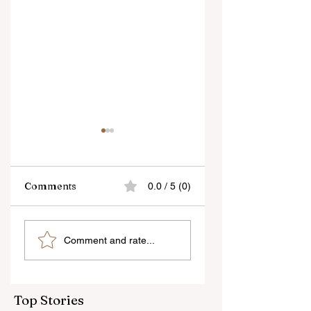
Comments
0.0 / 5 (0)
বেনজির ঘটনা- দায়িত্বজ্ঞানহীন
শিক্ষকদের স্কুলের পঠন-পাঠ
Comment and rate...
আচরণের অভিযোগে রাজ্যের
বজায় রেখেই জনগণনার কাজ
বিধানসভা মার্শাল সাসপেন্ডেড
করতে হবে
Top Stories