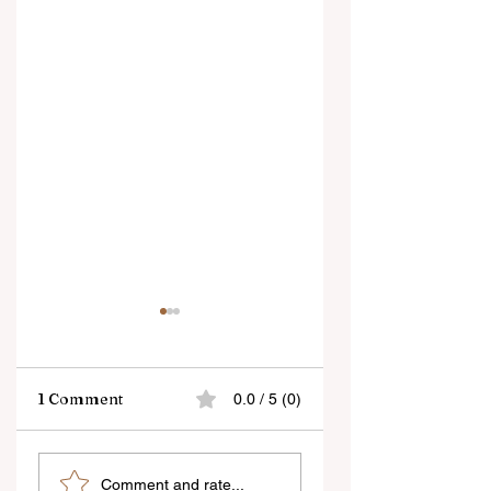
1 Comment
0.0 / 5 (0)
বেনজির ঘটনা- দায়িত্বজ্ঞানহীন
শিক্ষকদের স্কুলের পঠন-পাঠ
Comment and rate...
আচরণের অভিযোগে রাজ্যের
বজায় রেখেই জনগণনার কাজ