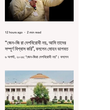
12 hours ago
2 min read
“জেন-জি রা দেশবিরোধী নয়, আমি তাদের
সম্পূর্ণ বিশ্বাস করি", বললেন মোহন ভাগবত
৬ অগস্ট, ২০২৬: “জেন-জিরা দেশবিরোধী নয়”। বললেন
আরএসএস প্রধান মোহন ভাগবত। সারা দেশ জুড়ে নিট
পরীক্ষার প্রশ্নপত্র ফাঁস কে কেন্দ্র করে জেন জি দেড় ছাত্র
আন্দোলন নিয়ে প্রচুর মানুষ বিভিন্ন রকম মন্তব্য করেছেন।
তার মধ্যে বেশিরভাগই ছিল বিরূপ মন্তব্য। মূলত এই
আন্দোলনকারীরা দেশ বিরোধী কার্যকলাপের সঙ্গে জড়িত এবং
টাকা নিয়ে আন্দোলনে নেমেছে, সেটাই ছিল মূল প্রতিপাদ্য
সেই সব মানুষদের। কিন্তু যেই সরকারের বিরুদ্ধে আন্দোলন,
সেই সরকার শিক্ষামন্ত্রীর পদত্যাগ করানোর পাশাপাশি
ছাত্রদের বাকি দাবিগুলিও ম