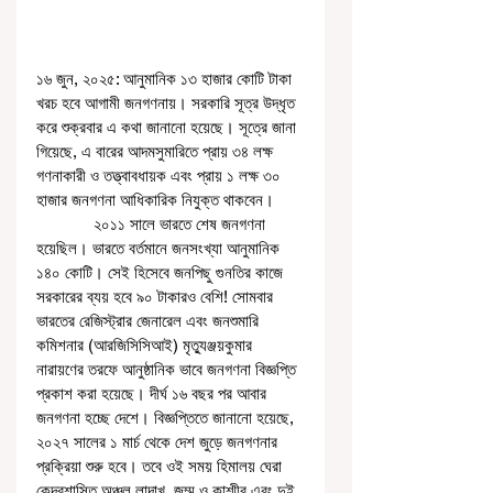
১৬ জুন, ২০২৫: আনুমানিক ১৩ হাজার কোটি টাকা 
খরচ হবে আগামী জনগণনায়। সরকারি সূত্র উদ্ধৃত 
করে শুক্রবার এ কথা জানানো হয়েছে। সূত্রে জানা 
গিয়েছে, এ বারের আদমসুমারিতে প্রায় ৩৪ লক্ষ 
গণনাকারী ও তত্ত্বাবধায়ক এবং প্রায় ১ লক্ষ ৩০ 
হাজার জনগণনা আধিকারিক নিযুক্ত থাকবেন। 
             ২০১১ সালে ভারতে শেষ জনগণনা 
হয়েছিল। ভারতে বর্তমানে জনসংখ্যা আনুমানিক 
১৪০ কোটি। সেই হিসেবে জনপিছু গুনতির কাজে 
সরকারের ব্যয় হবে ৯০ টাকারও বেশি! সোমবার 
ভারতের রেজিস্ট্রার জেনারেল এবং জনশুমারি 
কমিশনার (আরজিসিসিআই) মৃত্যুঞ্জয়কুমার 
নারায়ণের তরফে আনুষ্ঠানিক ভাবে জনগণনা বিজ্ঞপ্তি 
প্রকাশ করা হয়েছে। দীর্ঘ ১৬ বছর পর আবার 
জনগণনা হচ্ছে দেশে। বিজ্ঞপ্তিতে জানানো হয়েছে, 
২০২৭ সালের ১ মার্চ থেকে দেশ জুড়ে জনগণনার 
প্রক্রিয়া শুরু হবে। তবে ওই সময় হিমালয় ঘেরা 
কেন্দ্রশাসিত অঞ্চল লাদাখ, জম্মু ও কাশ্মীর এবং দুই 