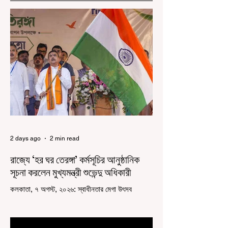
2 days ago
2 min read
রাজ্যে ‘হর ঘর তেরঙ্গা’ কর্মসূচির আনুষ্ঠানিক
সূচনা করলেন মুখ্যমন্ত্রী শুভেন্দু অধিকারী
কলকাতা, ৭ অগস্ট, ২০২৬: স্বাধীনতার মেগা উৎসব
উদযাপিত হচ্ছে এবার পশ্চিমবঙ্গে। নতুন উন্মাদনা নিয়ে পালিত
হচ্ছে ‘হর ঘর তেরঙ্গা’ কর্মসূচি। প্রধানমন্ত্রী নরেন্দ্র মোদী
কয়েক বছর আগে দেশজুড়ে এই উদ্যোগের সূচনা করলেও,