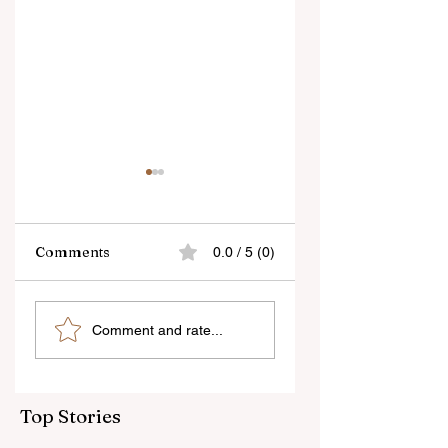
Comments
0.0 / 5 (0)
“জেন-জি রা দেশবিরোধী নয়,
বেনজির ঘটনা- দায়িত্বজ্ঞানহী
Comment and rate...
আমি তাদের সম্পূর্ণ বিশ্বাস
আচরণের অভিযোগে রাজ্যের
করি", বললেন মোহন ভাগবত
বিধানসভা মার্শাল সাসপেন্ডেড
Top Stories