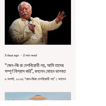
রাজ্যে রাজনৈতিক সমীকরণের কারণে এতদিন এই পদযাত্রার
রেশ সেভাবে পড়েনি। শুক্রবার কলকাতা সার্ভে বিল্ডিংয়ের
সামনে থেকে হাজরা মোড় পর্যন্ত তেরঙ্গা যাত্রায় অংশ নিয়ে
সেই কর্মসূচির আনুষ্ঠানিক সূচনা করলেন মুখ্যমন্ত্রী শুভেন্দু
অধিকারী। শুক্রবার মিছিলে মুখ্যমন্ত্রীর
3 days ago
2 min read
“জেন-জি রা দেশবিরোধী নয়, আমি তাদের
সম্পূর্ণ বিশ্বাস করি", বললেন মোহন ভাগবত
৬ অগস্ট, ২০২৬: “জেন-জিরা দেশবিরোধী নয়”। বললেন
আরএসএস প্রধান মোহন ভাগবত। সারা দেশ জুড়ে নিট
পরীক্ষার প্রশ্নপত্র ফাঁস কে কেন্দ্র করে জেন জি দেড় ছাত্র
আন্দোলন নিয়ে প্রচুর মানুষ বিভিন্ন রকম মন্তব্য করেছেন।
তার মধ্যে বেশিরভাগই ছিল বিরূপ মন্তব্য। মূলত এই
আন্দোলনকারীরা দেশ বিরোধী কার্যকলাপের সঙ্গে জড়িত এবং