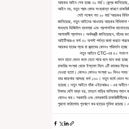
আয়কর আইন শেষ হচ্ছে ৩১ মার্চ। কেন্দ্র জানিয়ে
আইন নয়, নতুন শ্রম কোড সংক্রান্ত কারণে চাকরিজ
                 সেই লক্ষ্যে গত ২০ মার্চ ‘আয়কর বিধিমালা, ২০২৬’-এর খসড়া বিজ্ঞপ্তি প্রকাশ করে কেন্দ্রীয় অর্থ মন্ত্রক। কেন্দ্র 
জানিয়েছে, নতুন আইনের আওতায় আয়কর বিধিমালা প্র
মাধ্যমে ডিজিটাল ব্যবস্থা এবং প্রশাসনিক মানোন্
আশাবাদী প্রশাসন। অর্থমন্ত্রী জানিয়েছেন, যাঁদের ক
আইটিআর-৪ ফর্ম ৩১ অগস্ট পর্যন্ত জমা করতে পার
আয়কর হারের স্তর বা স্ল্যাবের কোনও পরিবর্তন হচ্ছে
                   নতুন আইনে CTC-এর ৫০ শতাংশ বেসিক পে হতে হবে। এর ফলে তার সঙ্গে সাযুজ্য রেখে পিএফ বেশি কাটবে। 
ফলে হাতে বেতন কমে যেতে পারে বলে মনে করা হচ্
চাকরির সংস্থা থেকে ইস্তফা দিলে ২টি কাজের দিনে
নেওয়া হতো। কোনও কোনও সংস্থা ৯০ দিনও সময় ন
তার জায়গায় আসছে ফর্ম ১৩০। নতুন ফর্মে বেতন সংক
হয়েছে। নতুন আইনে যাঁরা এইচআরএ - এর অধীনে ছাড়
টাকার বেশি ভাড়া হয়, তাহলে বাড়ির মালিকের প্যান ক
কোনও কর। সরকারি এবং বেসরকারি চাকরিজীবীদের ক্ষ
পুরনো কাঠামোয় গৃহঋণে কর ছাড়ের সুবিধা রয়েছে। এ