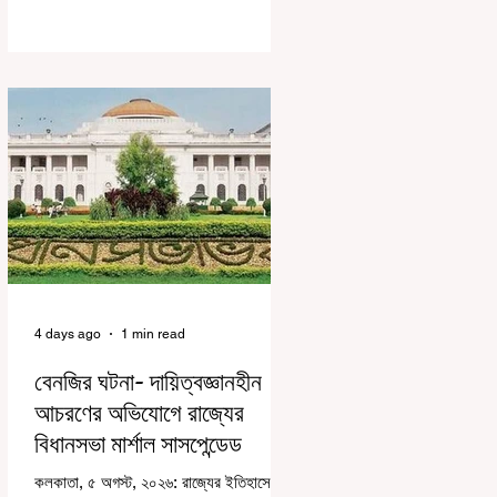
করে জেন জি দেড় ছাত্র আন্দোলন নিয়ে প্রচুর মানুষ
বিভিন্ন রকম মন্তব্য করেছেন। তার মধ্যে
বেশিরভাগই ছিল বিরূপ মন্তব্য। মূলত এই
আন্দোলনকারীরা দেশ বিরোধী কার্যকলাপের সঙ্গে
জড়িত এবং টাকা নিয়ে আন্দোলনে নেমেছে, সেটাই
ছিল মূল প্রতিপাদ্য সেই সব মানুষদের। কিন্তু
যেই সরকারের বিরুদ্ধে আন্দোলন, সেই সরকার
শিক্ষামন্ত্রীর পদত্যাগ করানোর পাশাপাশি ছাত্রদের
বাকি দাবিগুলিও ম
4 days ago
1 min read
বেনজির ঘটনা- দায়িত্বজ্ঞানহীন
আচরণের অভিযোগে রাজ্যের
বিধানসভা মার্শাল সাসপেন্ডেড
কলকাতা, ৫ অগস্ট, ২০২৬: রাজ্যের ইতিহাসে