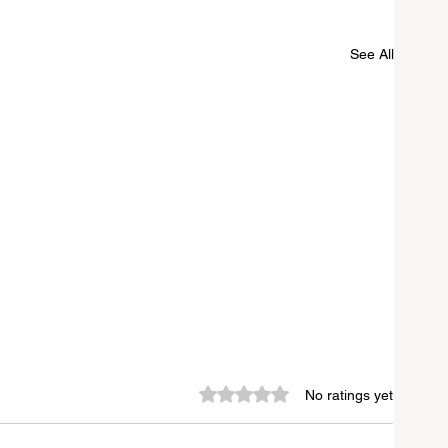
See All
Rated 0 out of 5 stars.
No ratings yet