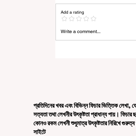
Add a rating
Write a comment...
রাজ্যে ‘হর ঘর তেরঙ্গা’ কর্মসূচির আনুষ্ঠানিক সূ
করলেন মুখ্যমন্ত্রী শুভেন্দু অধিকারী
প্রতিদিনের খবর এবং বিভিন্ন ফিচার ভিত্তিক লেখা, য
সত্যতা তথা লেখনীর উৎকৃষ্টতা প্রাধান্য পায়। ফিচার 
কোনও রকম লেখনী শুধুমাত্র উৎকৃষ্টতার নিরিখে গুরুত্ব
সাইটে