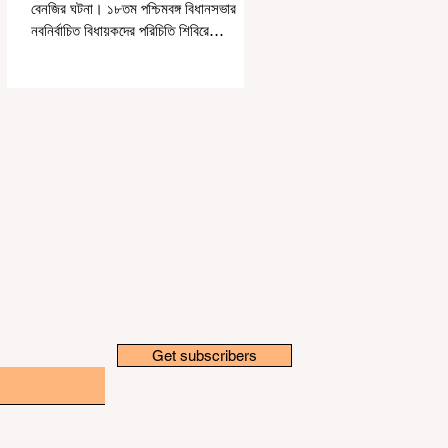
বেনজির ঘটনা। ১৮তম পশ্চিমবঙ্গ বিধানসভার
নবনির্বাচিত বিধায়কদের পরিচিতি শিবিরে
দায়িত্বজ্ঞানহীন আচরণের অভিযোগে মার্শাল
দেবব্রত মুখোপাধ্যায়কে সাসপেন্ড করল বিধানসভা
সচিবালয়। মঙ্গলবার বিধানসভার সচিবালয় থেকে
তাঁর পদচ্যুতির লিখিত নির্দেশনামা জারি করা হয়।
বিধানসভার ইতিহাসে, কোনও পদে থাকা মার্শালকে
সাসপেন্ড করার ঘটনা রাজ্যে এই প্রথম।
বিধানসভার নবনির্বাচিত বিধায়কদের নিয়ে আয়োজিত
উচ্চপর্যায়ের ওরিয়েন্টেশন বা পরিচিতি শিবিরে দায়িত্ব
পালনের ক্ষেত্রে একা
Get subscribers