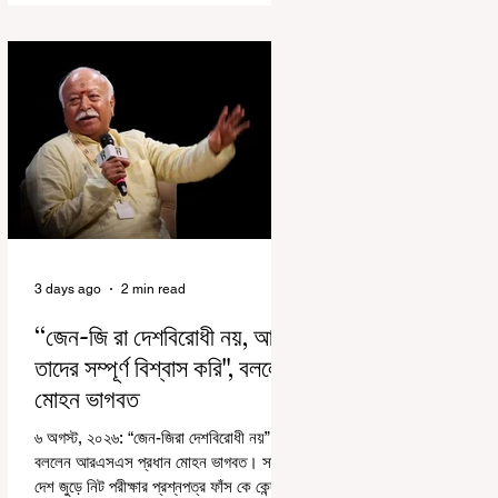
রাজ্যে রাজনৈতিক সমীকরণের কারণে এতদিন এই
পদযাত্রার রেশ সেভাবে পড়েনি। শুক্রবার কলকাতা
সার্ভে বিল্ডিংয়ের সামনে থেকে হাজরা মোড় পর্যন্ত
তেরঙ্গা যাত্রায় অংশ নিয়ে সেই কর্মসূচির আনুষ্ঠানিক
সূচনা করলেন মুখ্যমন্ত্রী শুভেন্দু অধিকারী। শুক্রবার
মিছিলে মুখ্যমন্ত্রীর
3 days ago
2 min read
“জেন-জি রা দেশবিরোধী নয়, আমি
তাদের সম্পূর্ণ বিশ্বাস করি", বললেন
মোহন ভাগবত
৬ অগস্ট, ২০২৬: “জেন-জিরা দেশবিরোধী নয়”।
বললেন আরএসএস প্রধান মোহন ভাগবত। সারা
দেশ জুড়ে নিট পরীক্ষার প্রশ্নপত্র ফাঁস কে কেন্দ্র