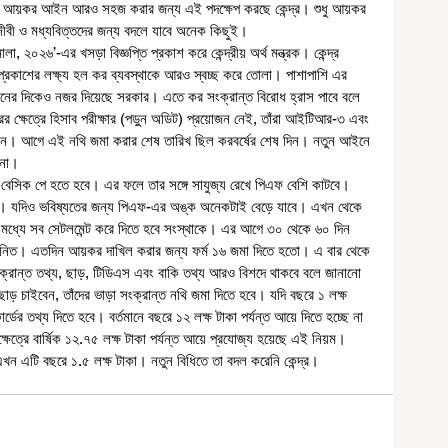
ছে, আয়কর আইন আরও সহজ করার জন্য এই পদক্ষেপ করছে কেন্দ্র। শুধু আয়কর 
ীবী ও মধ্যবিত্তদের জন্য বদলে যাবে অনেক কিছুই।
কাশের লক্ষ্য হল কর ব্যবস্থাকে আরও স্বচ্ছ করে তোলা। পাশাপাশি এর 
নয়নের দিকেও নজর দিয়েছে সরকার। এতে কর সংক্রান্ত বিরোধ হ্রাস পাবে বলে 
রের ক্ষেত্রে হিসাব পরীক্ষার (পড়ুন অডিট) প্রয়োজন নেই, তাঁরা আইটিআর-৩ এবং 
বেন। আগে এই নথি জমা করার শেষ তারিখ ছিল করবর্ষের শেষ দিন। নতুন আইনে 
 না। 
ছে। যদিও ভবিষ্যতের জন্য পিএফ-এর অঙ্ক অনেকটাই বেড়ে যাবে। এখন থেকে 
র মধ্যে সব সেটলমেন্ট করে দিতে হবে সংস্থাকে। এর আগে ৩০ থেকে ৬০ দিন 
িত। এতদিন আয়কর দাখিল করার জন্য ফর্ম ১৬ জমা দিতে হতো। এ বার থেকে 
্রান্ত তথ্য, ছাড়, টিডিএস এবং বাকি তথ্য আরও বিশদে থাকবে বলে জানানো 
 চাইবেন, তাঁদের ভাড়া সংক্রান্ত নথি জমা দিতে হবে। যদি বছরে ১ লক্ষ 
ার্ডের তথ্য দিতে হবে। বর্তমানে বছরে ১২ লক্ষ টাকা পর্যন্ত আয়ে দিতে হচ্ছে না 
েত্রে বার্ষিক ১২.৭৫ লক্ষ টাকা পর্যন্ত আয়ে প্রযোজ্য হয়েছে এই নিয়ম। 
খন এটি বছরে ১.৫ লক্ষ টাকা। নতুন বিধিতে তা বদল করেনি কেন্দ্র।