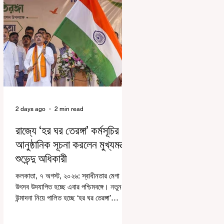
2 days ago
2 min read
রাজ্যে ‘হর ঘর তেরঙ্গা’ কর্মসূচির
আনুষ্ঠানিক সূচনা করলেন মুখ্যমন্ত্রী
শুভেন্দু অধিকারী
কলকাতা, ৭ অগস্ট, ২০২৬: স্বাধীনতার মেগা
উৎসব উদযাপিত হচ্ছে এবার পশ্চিমবঙ্গে। নতুন
উন্মাদনা নিয়ে পালিত হচ্ছে ‘হর ঘর তেরঙ্গা’
কর্মসূচি। প্রধানমন্ত্রী নরেন্দ্র মোদী কয়েক বছর
আগে দেশজুড়ে এই উদ্যোগের সূচনা করলেও,