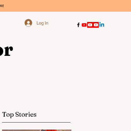
্ডা
Log In
or
Top Stories