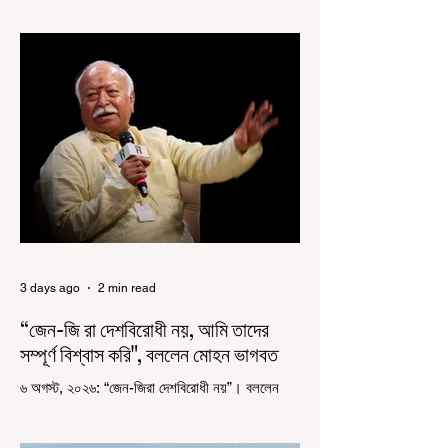
হচ্ছে ‘হর ঘর তেরঙ্গা’ কর্মসূচি। প্রধানমন্ত্রী নরেন্দ্র মোদী
কয়েক বছর আগে দেশজুড়ে এই উদ্যোগের সূচনা করলেও,
রাজ্যে রাজনৈতিক সমীকরণের কারণে এতদিন এই পদযাত্রার
রেশ সেভাবে পড়েনি। শুক্রবার কলকাতা সার্ভে বিল্ডিংয়ের
সামনে থেকে হাজরা মোড় পর্যন্ত তেরঙ্গা যাত্রায় অংশ নিয়ে
সেই কর্মসূচির আনুষ্ঠানিক সূচনা করলেন মুখ্যমন্ত্রী শুভেন্দু
অধিকারী। শুক্রবার মিছিলে মুখ্যমন্ত্রীর
3 days ago
2 min read
“জেন-জি রা দেশবিরোধী নয়, আমি তাদের
সম্পূর্ণ বিশ্বাস করি", বললেন মোহন ভাগবত
৬ অগস্ট, ২০২৬: “জেন-জিরা দেশবিরোধী নয়”। বললেন
আরএসএস প্রধান মোহন ভাগবত। সারা দেশ জুড়ে নিট
পরীক্ষার প্রশ্নপত্র ফাঁস কে কেন্দ্র করে জেন জি দেড় ছাত্র