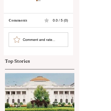
Comments
0.0 / 5 (0)
শিক্ষকদের স্কুলের পঠন-পাঠন
প্রাণের শহর কলকাতায় ফিরল
Comment and rate...
বজায় রেখেই জনগণনার কাজ
তসলিমা নাসরিন
করতে হবে
Top Stories