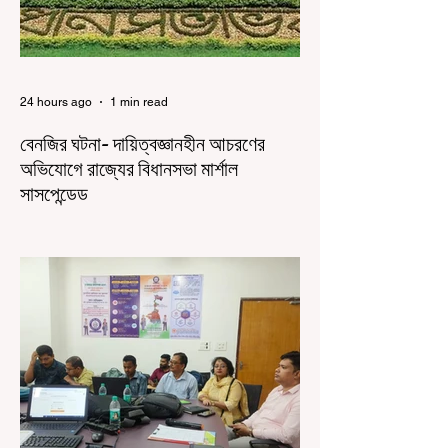
24 hours ago
1 min read
বেনজির ঘটনা- দায়িত্বজ্ঞানহীন আচরণের
অভিযোগে রাজ্যের বিধানসভা মার্শাল
সাসপেন্ডেড
কলকাতা, ৫ অগস্ট, ২০২৬: রাজ্যের ইতিহাসে বেনজির
ঘটনা। ১৮তম পশ্চিমবঙ্গ বিধানসভার নবনির্বাচিত বিধায়কদের
পরিচিতি শিবিরে দায়িত্বজ্ঞানহীন আচরণের অভিযোগে মার্শাল
দেবব্রত মুখোপাধ্যায়কে সাসপেন্ড করল বিধানসভা
সচিবালয়। মঙ্গলবার বিধানসভার সচিবালয় থেকে তাঁর
পদচ্যুতির লিখিত নির্দেশনামা জারি করা হয়। বিধানসভার
ইতিহাসে, কোনও পদে থাকা মার্শালকে সাসপেন্ড করার ঘটনা
রাজ্যে এই প্রথম। বিধানসভার নবনির্বাচিত বিধায়কদের নিয়ে
আয়োজিত উচ্চপর্যায়ের ওরিয়েন্টেশন বা পরিচিতি শিবিরে
দায়িত্ব পালনের ক্ষেত্রে একা