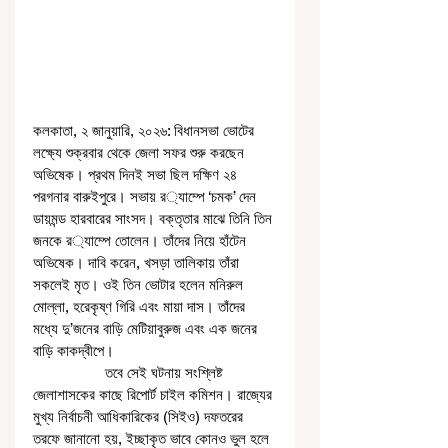
কলকাতা, ২ জানুয়ারি, ২০২৬: বিধানসভা ভোটের 
লক্ষ্যে শুক্রবার থেকে জেলা সফর শুরু করছেন 
অভিষেক। প্রথম দিনই সভা ছিল দক্ষিণ ২৪ 
পরগনার বারুইপুরে। সভায় র‌্যাম্পে ‘চমক’ দেন 
ডায়মন্ড হারবারের সাংসদ। বক্তৃতার মাঝে তিনি তিন 
জনকে র‌্যাম্পে তোলেন। তাঁদের নিয়ে হাঁটেন 
অভিষেক। দাবি করেন, খসড়া তালিকায় তাঁরা 
সকলেই মৃত। ওই তিন ভোটার হলেন মনিরুল 
মোল্লা, হরেকৃষ্ণ গিরি এবং মায়া দাস। তাঁদের 
মধ্যে দু’জনের বাড়ি মেটিয়াবুরুজ এবং এক জনের 
বাড়ি কাকদ্বীপে। 
                  তবে সেই ঘটনায় সংশ্লিষ্ট 
জেলাশাসকের কাছে রিপোর্ট চাইল কমিশন। রাজ্যের 
মুখ্য নির্বাচনী আধিকারিকের (সিইও) দফতরের 
তরফে জানানো হয়, ইচ্ছাকৃত ভাবে কোনও ভুল হলে 