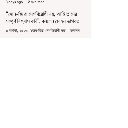
3 days ago
2 min read
“জেন-জি রা দেশবিরোধী নয়, আমি তাদের
সম্পূর্ণ বিশ্বাস করি", বললেন মোহন ভাগবত
৬ অগস্ট, ২০২৬: “জেন-জিরা দেশবিরোধী নয়”। বললেন
আরএসএস প্রধান মোহন ভাগবত। সারা দেশ জুড়ে নিট
পরীক্ষার প্রশ্নপত্র ফাঁস কে কেন্দ্র করে জেন জি দেড় ছাত্র
আন্দোলন নিয়ে প্রচুর মানুষ বিভিন্ন রকম মন্তব্য করেছেন।
তার মধ্যে বেশিরভাগই ছিল বিরূপ মন্তব্য। মূলত এই
আন্দোলনকারীরা দেশ বিরোধী কার্যকলাপের সঙ্গে জড়িত এবং
টাকা নিয়ে আন্দোলনে নেমেছে, সেটাই ছিল মূল প্রতিপাদ্য
সেই সব মানুষদের। কিন্তু যেই সরকারের বিরুদ্ধে আন্দোলন,
সেই সরকার শিক্ষামন্ত্রীর পদত্যাগ করানোর পাশাপাশি
ছাত্রদের বাকি দাবিগুলিও ম
4 days ago
1 min read