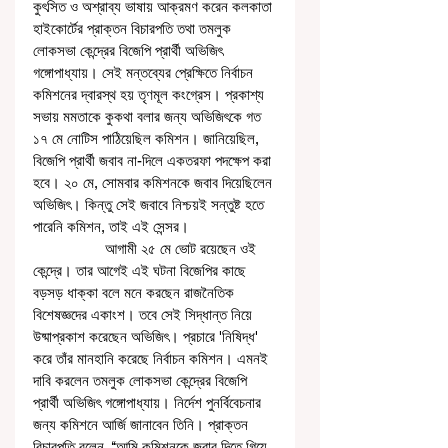
কুৎসিত ও অশ্রাব্য ভাষায় আক্রমণ করেন কলকাতা 
হাইকোর্টের প্রাক্তন বিচারপতি তথা তমলুক 
লোকসভা কেন্দ্রের বিজেপি প্রার্থী অভিজিৎ 
গঙ্গোপাধ্যায়। সেই মন্তব্যের প্রেক্ষিতে নির্বাচন 
কমিশনের দ্বারস্থ হয় তৃণমূল কংগ্রেস। প্রকাশ্য 
সভায় মমতাকে কুকথা বলার জন্য অভিজিৎকে গত 
১৭ মে নোটিস পাঠিয়েছিল কমিশন। জানিয়েছিল, 
বিজেপি প্রার্থী জবাব না-দিলে একতরফা পদক্ষেপ করা 
হবে। ২০ মে, সোমবার কমিশনকে জবাব দিয়েছিলেন 
অভিজিৎ। কিন্তু সেই জবাবে নিশ্চয়ই সন্তুষ্ট হতে 
পারেনি কমিশন, তাই এই সেন্সর। 
                  আগামী ২৫ মে ভোট রয়েছেন ওই 
কেন্দ্রে। তার আগেই এই ঘটনা বিজেপির কাছে 
বড়সড় ধাক্কা বলে মনে করছেন রাজনৈতিক 
বিশেষজ্ঞদের একাংশ। তবে সেই সিদ্ধান্ত নিয়ে 
উষ্মাপ্রকাশ করেছেন অভিজিৎ। প্রচারে 'নিষিদ্ধ' 
করে তাঁর মানহানি করেছে নির্বাচন কমিশন। এমনই 
দাবি করলেন তমলুক লোকসভা কেন্দ্রের বিজেপি 
প্রার্থী অভিজিৎ গঙ্গোপাধ্যায়। নির্দেশ পুনর্বিবেচনার 
জন্য কমিশনে আর্জি জানাবেন তিনি। প্রাক্তন 
বিচারপতি বলেন, ‘‘আমি কমিশনকে জবাব দিতে গিয়ে 