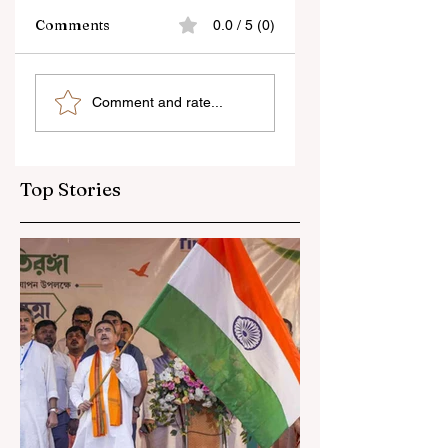
Comments
0.0 / 5 (0)
“জেন-জি রা দেশবিরোধী নয়,
বেনজির ঘটনা- দায়িত্বজ্ঞানহী
Comment and rate...
আমি তাদের সম্পূর্ণ বিশ্বাস
আচরণের অভিযোগে রাজ্যের
করি", বললেন মোহন ভাগবত
বিধানসভা মার্শাল সাসপেন্ডেড
Top Stories